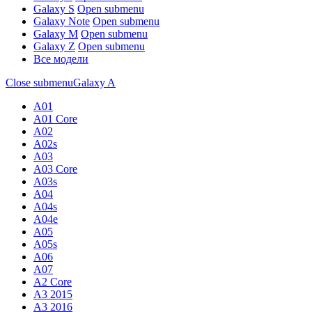
Galaxy S
Open submenu
Galaxy Note
Open submenu
Galaxy M
Open submenu
Galaxy Z
Open submenu
Все модели
Close submenu
Galaxy A
A01
A01 Core
A02
A02s
A03
A03 Core
A03s
A04
A04s
A04e
A05
A05s
A06
A07
A2 Core
A3 2015
A3 2016