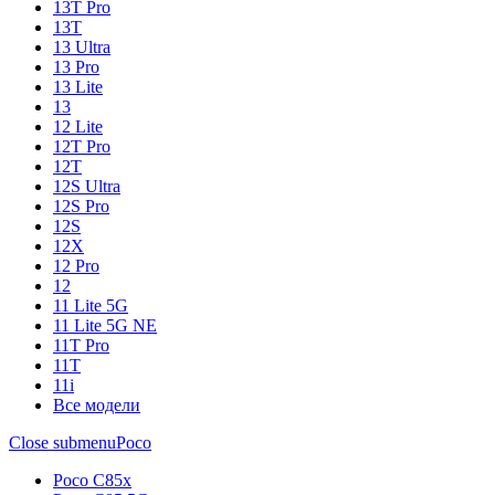
13T Pro
13T
13 Ultra
13 Pro
13 Lite
13
12 Lite
12T Pro
12T
12S Ultra
12S Pro
12S
12X
12 Pro
12
11 Lite 5G
11 Lite 5G NE
11T Pro
11T
11i
Все модели
Close submenu
Poco
Poco C85x