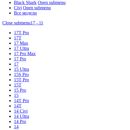
Black Shark
Open submenu
Civi
Open submenu
Все модели
Close submenu
17 - 11
17T Pro
17T
17 Max
17 Ultra
17 Pro Max
17 Pro
17
15 Ultra
15S Pro
15T Pro
15T
15 Pro
15
14T Pro
14T
14 Civi
14 Ultra
14 Pro
14