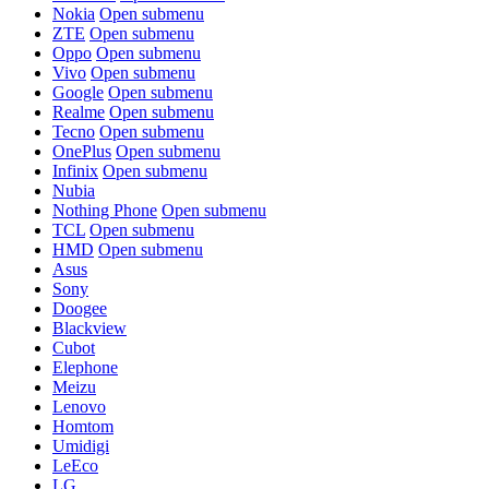
Nokia
Open submenu
ZTE
Open submenu
Oppo
Open submenu
Vivo
Open submenu
Google
Open submenu
Realme
Open submenu
Tecno
Open submenu
OnePlus
Open submenu
Infinix
Open submenu
Nubia
Nothing Phone
Open submenu
TCL
Open submenu
HMD
Open submenu
Asus
Sony
Doogee
Blackview
Cubot
Elephone
Meizu
Lenovo
Homtom
Umidigi
LeEco
LG