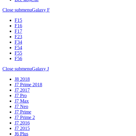
Close submenu
Galaxy F
F15
F16
F17
F23
F34
F54
F55
F56
Close submenu
Galaxy J
J8 2018
J7 Prime 2018
J7 2017
J7 Pro
J7 Max
J7 Neo
J7 Prime
J7 Prime 2
J7 2016
J7 2015
J6 Plus