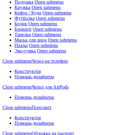
Подушка
Open submenu
Кружка
Open submenu
Кофта / Худи
Open submenu
Футболка
Open submenu
Бодик
Open submenu
Блокнот
Open submenu
Тарелка
Open submenu
Маска для лица
Open submenu
Пазлы
Open submenu
Эко-сумка
Open submenu
Close submenu
Чехол на телефон
Конструктор
Помощь дизайнера
Close submenu
Чехол для AirPods
Помощь дизайнера
Close submenu
Попсокет
Конструктор
Помощь дизайнера
Close submenu
Обложка на паспорт