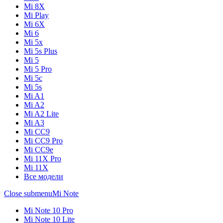
Mi 8X
Mi Play
Mi 6X
Mi 6
Mi 5x
Mi 5s Plus
Mi 5
Mi 5 Pro
Mi 5c
Mi 5s
Mi A1
Mi A2
Mi A2 Lite
Mi A3
Mi CC9
Mi CC9 Pro
Mi CC9e
Mi 11X Pro
Mi 11X
Все модели
Close submenu
Mi Note
Mi Note 10 Pro
Mi Note 10 Lite