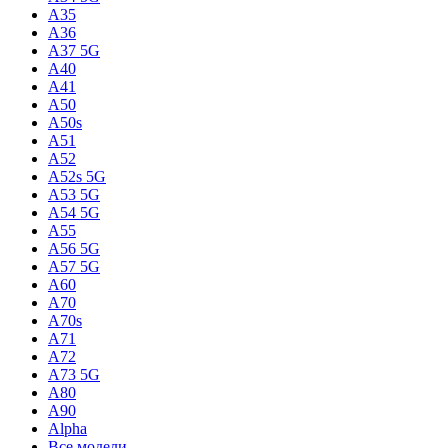
A35
A36
A37 5G
A40
A41
A50
A50s
A51
A52
A52s 5G
A53 5G
A54 5G
A55
A56 5G
A57 5G
A60
A70
A70s
A71
A72
A73 5G
A80
A90
Alpha
Все модели