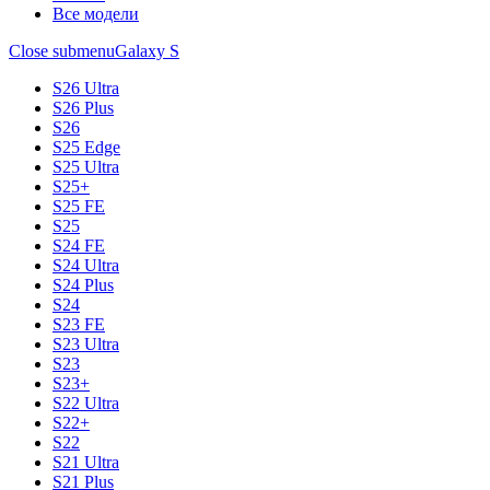
Все модели
Close submenu
Galaxy S
S26 Ultra
S26 Plus
S26
S25 Edge
S25 Ultra
S25+
S25 FE
S25
S24 FE
S24 Ultra
S24 Plus
S24
S23 FE
S23 Ultra
S23
S23+
S22 Ultra
S22+
S22
S21 Ultra
S21 Plus