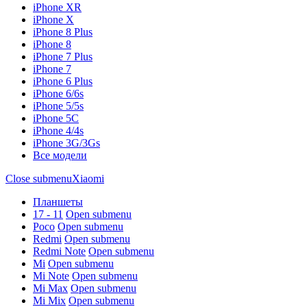
iPhone XR
iPhone X
iPhone 8 Plus
iPhone 8
iPhone 7 Plus
iPhone 7
iPhone 6 Plus
iPhone 6/6s
iPhone 5/5s
iPhone 5C
iPhone 4/4s
iPhone 3G/3Gs
Все модели
Close submenu
Xiaomi
Планшеты
17 - 11
Open submenu
Poco
Open submenu
Redmi
Open submenu
Redmi Note
Open submenu
Mi
Open submenu
Mi Note
Open submenu
Mi Max
Open submenu
Mi Mix
Open submenu