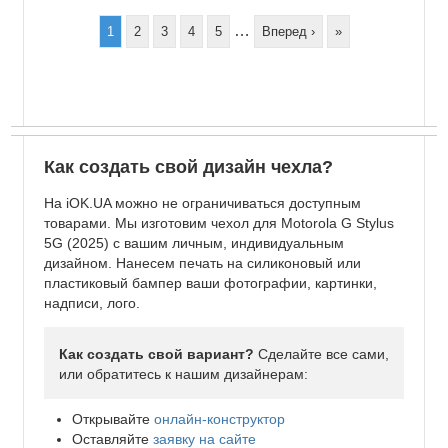
…
Page
1
Page
2
Page
3
Page
4
Page
5
Следующая
Вперед ›
Последняя
»
страница
страница
Как создать свой дизайн чехла?
На iOK.UA можно не ограничиваться доступным
товарами. Мы изготовим чехол для Motorola G Stylus
5G (2025) с вашим личным, индивидуальным
дизайном. Нанесем печать на силиконовый или
пластиковый бампер ваши фотографии, картинки,
надписи, лого.
Как создать свой вариант?
Сделайте все сами,
или обратитесь к нашим дизайнерам:
Открывайте
онлайн-конструктор
Оставляйте
заявку на сайте