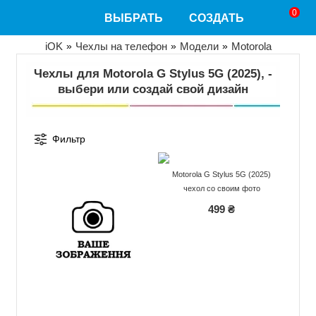
Перейти
0
ВЫБРАТЬ
СОЗДАТЬ
к
основному
содержанию
Строка
iOK
Чехлы на телефон
Модели
Motorola
навигации
Чехлы для Motorola G Stylus 5G (2025), -
выбери или создай свой дизайн
Фильтр
Motorola G Stylus 5G (2025)
чехол со своим фото
499 ₴