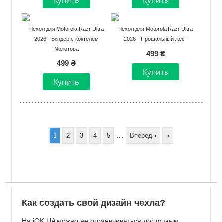
Чехол для Motorola Razr Ultra
Чехол для Motorola Razr Ultra
2026 - Бендер с коктелем
2026 - Прощальный жест
Молотова
499 ₴
499 ₴
Нумерация
страниц
…
Page
1
Page
2
Page
3
Page
4
Page
5
Следующая
Вперед ›
Последняя
»
страница
страница
Как создать свой дизайн чехла?
На iOK.UA можно не ограничиваться доступным