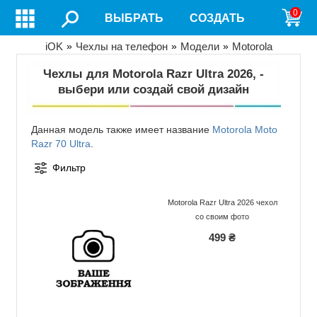
Перейти
0
ВЫБРАТЬ
СОЗДАТЬ
к
основному
содержанию
Строка
iOK
Чехлы на телефон
Модели
Motorola
навигации
Чехлы для Motorola Razr Ultra 2026, -
выбери или создай свой дизайн
Данная модель также имеет название
Motorola Moto
Razr 70 Ultra
.
Фильтр
Motorola Razr Ultra 2026 чехол
со своим фото
499 ₴