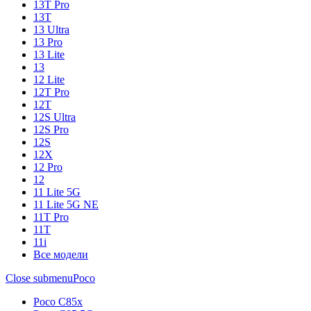
13T Pro
13T
13 Ultra
13 Pro
13 Lite
13
12 Lite
12T Pro
12T
12S Ultra
12S Pro
12S
12X
12 Pro
12
11 Lite 5G
11 Lite 5G NE
11T Pro
11T
11i
Все модели
Close submenu
Poco
Poco C85x