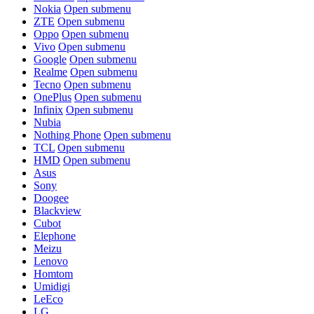
Nokia
Open submenu
ZTE
Open submenu
Oppo
Open submenu
Vivo
Open submenu
Google
Open submenu
Realme
Open submenu
Tecno
Open submenu
OnePlus
Open submenu
Infinix
Open submenu
Nubia
Nothing Phone
Open submenu
TCL
Open submenu
HMD
Open submenu
Asus
Sony
Doogee
Blackview
Cubot
Elephone
Meizu
Lenovo
Homtom
Umidigi
LeEco
LG