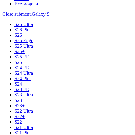
Все модели
Close submenu
Galaxy S
S26 Ultra
S26 Plus
S26
S25 Edge
S25 Ultra
S25+
S25 FE
S25
S24 FE
S24 Ultra
S24 Plus
S24
S23 FE
S23 Ultra
S23
S23+
S22 Ultra
S22+
S22
S21 Ultra
S21 Plus