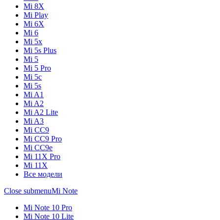
Mi 8X
Mi Play
Mi 6X
Mi 6
Mi 5x
Mi 5s Plus
Mi 5
Mi 5 Pro
Mi 5c
Mi 5s
Mi A1
Mi A2
Mi A2 Lite
Mi A3
Mi CC9
Mi CC9 Pro
Mi CC9e
Mi 11X Pro
Mi 11X
Все модели
Close submenu
Mi Note
Mi Note 10 Pro
Mi Note 10 Lite