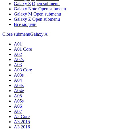
Galaxy S
Open submenu
Galaxy Note
Open submenu
Galaxy M
Open submenu
Galaxy Z
Open submenu
Все модели
Close submenu
Galaxy A
A01
A01 Core
A02
A02s
A03
A03 Core
A03s
A04
A04s
A04e
A05
A05s
A06
A07
A2 Core
A3 2015
A3 2016