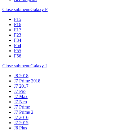
Close submenu
Galaxy F
F15
F16
F17
F23
F34
F54
F55
F56
Close submenu
Galaxy J
J8 2018
J7 Prime 2018
J7 2017
J7 Pro
J7 Max
J7 Neo
J7 Prime
J7 Prime 2
J7 2016
J7 2015
J6 Plus