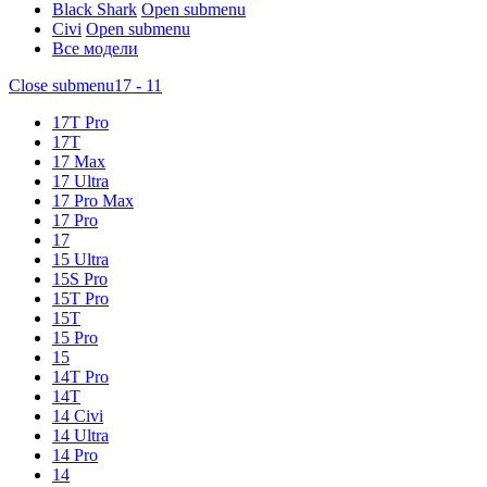
Black Shark
Open submenu
Civi
Open submenu
Все модели
Close submenu
17 - 11
17T Pro
17T
17 Max
17 Ultra
17 Pro Max
17 Pro
17
15 Ultra
15S Pro
15T Pro
15T
15 Pro
15
14T Pro
14T
14 Civi
14 Ultra
14 Pro
14