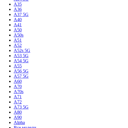
A35
A36
A37 5G
A40
A41
A50
A50s
A51
A52
A52s 5G
A53 5G
A54 5G
A55
A56 5G
A57 5G
A60
A70
A70s
A71
A72
A73 5G
A80
A90
Alpha
Все модели