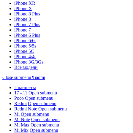
iPhone XR
iPhone X
iPhone 8 Plus
iPhone 8
iPhone 7 Plus
iPhone 7
iPhone 6 Plus
iPhone 6/6s
iPhone 5/5s
iPhone 5C
iPhone 4/4s
iPhone 3G/3Gs
Все модели
Close submenu
Xiaomi
Планшеты
17 - 11
Open submenu
Poco
Open submenu
Redmi
Open submenu
Redmi Note
Open submenu
Mi
Open submenu
Mi Note
Open submenu
Mi Max
Open submenu
Mi Mix
Open submenu