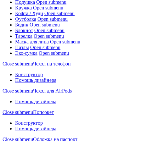
Подушка
Open submenu
Кружка
Open submenu
Кофта / Худи
Open submenu
Футболка
Open submenu
Бодик
Open submenu
Блокнот
Open submenu
Тарелка
Open submenu
Маска для лица
Open submenu
Пазлы
Open submenu
Эко-сумка
Open submenu
Close submenu
Чехол на телефон
Конструктор
Помощь дизайнера
Close submenu
Чехол для AirPods
Помощь дизайнера
Close submenu
Попсокет
Конструктор
Помощь дизайнера
Close submenu
Обложка на паспорт