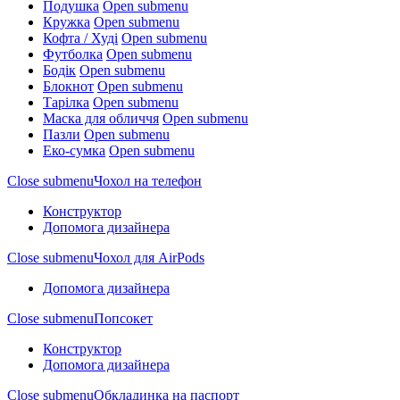
Подушка
Open submenu
Кружка
Open submenu
Кофта / Худі
Open submenu
Футболка
Open submenu
Бодік
Open submenu
Блокнот
Open submenu
Тарілка
Open submenu
Маска для обличчя
Open submenu
Пазли
Open submenu
Еко-сумка
Open submenu
Close submenu
Чохол на телефон
Конструктор
Допомога дизайнера
Close submenu
Чохол для AirPods
Допомога дизайнера
Close submenu
Попсокет
Конструктор
Допомога дизайнера
Close submenu
Обкладинка на паспорт