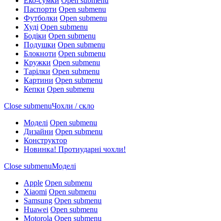
Еко-сумки
Open submenu
Паспорти
Open submenu
Футболки
Open submenu
Худі
Open submenu
Бодіки
Open submenu
Подушки
Open submenu
Блокноти
Open submenu
Кружки
Open submenu
Тарілки
Open submenu
Картини
Open submenu
Кепки
Open submenu
Close submenu
Чохли / скло
Моделі
Open submenu
Дизайни
Open submenu
Конструктор
Новинка! Протиударні чохли!
Close submenu
Моделі
Apple
Open submenu
Xiaomi
Open submenu
Samsung
Open submenu
Huawei
Open submenu
Motorola
Open submenu