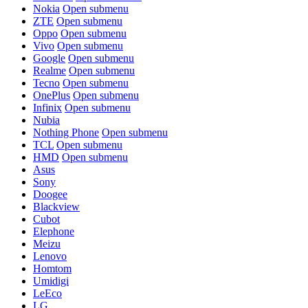
Nokia
Open submenu
ZTE
Open submenu
Oppo
Open submenu
Vivo
Open submenu
Google
Open submenu
Realme
Open submenu
Tecno
Open submenu
OnePlus
Open submenu
Infinix
Open submenu
Nubia
Nothing Phone
Open submenu
TCL
Open submenu
HMD
Open submenu
Asus
Sony
Doogee
Blackview
Cubot
Elephone
Meizu
Lenovo
Homtom
Umidigi
LeEco
LG