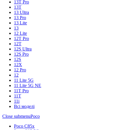
13T Pro
13T
13 Ultra
13 Pro
13 Lite
13
12 Lite
12T Pro
12T
12S Ultra
12S Pro
12S
12X
12 Pro
12
11 Lite 5G
11 Lite 5G NE
11T Pro
11T
11i
Всі моделі
Close submenu
Poco
Poco C85x