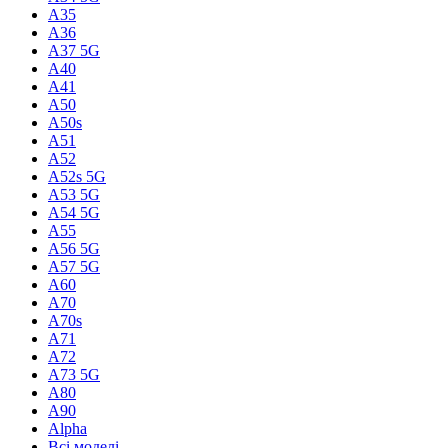
A35
A36
A37 5G
A40
A41
A50
A50s
A51
A52
A52s 5G
A53 5G
A54 5G
A55
A56 5G
A57 5G
A60
A70
A70s
A71
A72
A73 5G
A80
A90
Alpha
Всі моделі