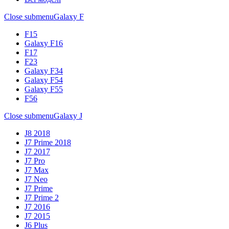
Close submenu
Galaxy F
F15
Galaxy F16
F17
F23
Galaxy F34
Galaxy F54
Galaxy F55
F56
Close submenu
Galaxy J
J8 2018
J7 Prime 2018
J7 2017
J7 Pro
J7 Max
J7 Neo
J7 Prime
J7 Prime 2
J7 2016
J7 2015
J6 Plus