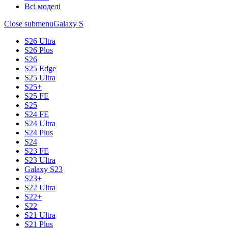
Всі моделі
Close submenu
Galaxy S
S26 Ultra
S26 Plus
S26
S25 Edge
S25 Ultra
S25+
S25 FE
S25
S24 FE
S24 Ultra
S24 Plus
S24
S23 FE
S23 Ultra
Galaxy S23
S23+
S22 Ultra
S22+
S22
S21 Ultra
S21 Plus