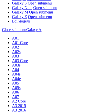
Galaxy S
Open submenu
Galaxy Note
Open submenu
Galaxy M
Open submenu
Galaxy Z
Open submenu
Всі моделі
Close submenu
Galaxy A
A01
A01 Core
A02
A02s
A03
A03 Core
A03s
A04
A04s
A04e
A05
A05s
A06
A07
A2 Core
A3 2015
A3 2016