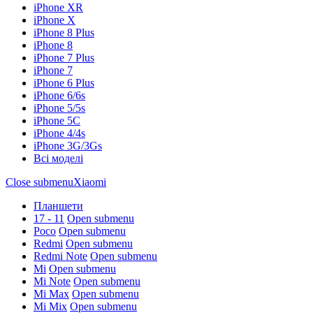
iPhone XR
iPhone X
iPhone 8 Plus
iPhone 8
iPhone 7 Plus
iPhone 7
iPhone 6 Plus
iPhone 6/6s
iPhone 5/5s
iPhone 5C
iPhone 4/4s
iPhone 3G/3Gs
Всі моделі
Close submenu
Xiaomi
Планшети
17 - 11
Open submenu
Poco
Open submenu
Redmi
Open submenu
Redmi Note
Open submenu
Mi
Open submenu
Mi Note
Open submenu
Mi Max
Open submenu
Mi Mix
Open submenu