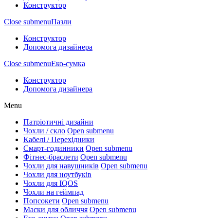
Конструктор
Close submenu
Пазли
Конструктор
Допомога дизайнера
Close submenu
Еко-сумка
Конструктор
Допомога дизайнера
Menu
Патріотичні дизайни
Чохли / скло
Open submenu
Кабелі / Перехідники
Смарт-годинники
Open submenu
Фітнес-браслети
Open submenu
Чохли для навушників
Open submenu
Чохли для ноутбуків
Чохли для IQOS
Чохли на геймпад
Попсокети
Open submenu
Маски для обличчя
Open submenu