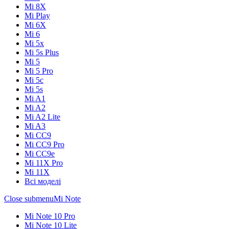
Mi 8X
Mi Play
Mi 6X
Mi 6
Mi 5x
Mi 5s Plus
Mi 5
Mi 5 Pro
Mi 5c
Mi 5s
Mi A1
Mi A2
Mi A2 Lite
Mi A3
Mi CC9
Mi CC9 Pro
Mi CC9e
Mi 11X Pro
Mi 11X
Всі моделі
Close submenu
Mi Note
Mi Note 10 Pro
Mi Note 10 Lite