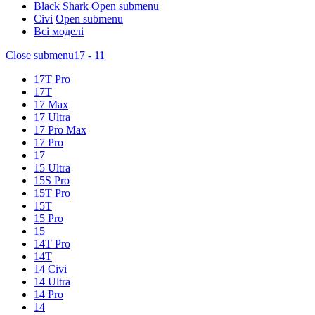
Black Shark
Open submenu
Civi
Open submenu
Всі моделі
Close submenu
17 - 11
17T Pro
17T
17 Max
17 Ultra
17 Pro Max
17 Pro
17
15 Ultra
15S Pro
15T Pro
15T
15 Pro
15
14T Pro
14T
14 Civi
14 Ultra
14 Pro
14