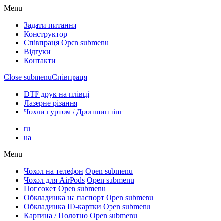
Menu
Задати питання
Конструктор
Співпраця
Open submenu
Відгуки
Контакти
Close submenu
Співпраця
DTF друк на плівці
Лазерне різання
Чохли гуртом / Дропшиппінг
ru
ua
Menu
Чохол на телефон
Open submenu
Чохол для AirPods
Open submenu
Попсокет
Open submenu
Обкладинка на паспорт
Open submenu
Обкладинка ID-картки
Open submenu
Картина / Полотно
Open submenu