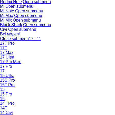
Redmi Note
Open submenu
Mi
Open submenu
Mi Note
Open submenu
Mi Max
Open submenu
Mi Mix
Open submenu
Black Shark
Open submenu
Civi
Open submenu
Всі моделі
Close submenu
17 - 11
17T Pro
17T
17 Max
17 Ultra
17 Pro Max
17 Pro
17
15 Ultra
15S Pro
15T Pro
15T
15 Pro
15
14T Pro
14T
14 Civi