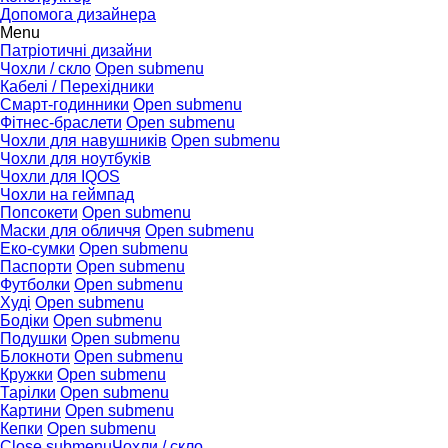
Допомога дизайнера
Menu
Патріотичні дизайни
Чохли / скло
Open submenu
Кабелі / Перехідники
Смарт-годинники
Open submenu
Фітнес-браслети
Open submenu
Чохли для навушників
Open submenu
Чохли для ноутбуків
Чохли для IQOS
Чохли на геймпад
Попсокети
Open submenu
Маски для обличчя
Open submenu
Еко-сумки
Open submenu
Паспорти
Open submenu
Футболки
Open submenu
Худі
Open submenu
Бодіки
Open submenu
Подушки
Open submenu
Блокноти
Open submenu
Кружки
Open submenu
Тарілки
Open submenu
Картини
Open submenu
Кепки
Open submenu
Close submenu
Чохли / скло