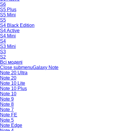
S6
S5 Plus
S5 Mini
S5
S4 Black Edition
S4 Active
S4 Mini
S4
S3 Mini
S3
S2
Всі моделі
Close submenu
Galaxy Note
Note 20 Ultra
Note 20
Note 10 Lite
Note 10 Plus
Note 10
Note 9
Note 8
Note 7
Note FE
Note 5
Note Edge
Note 4