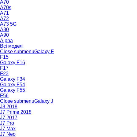
A70
A70s
A71
A72
A73 5G
A80
A90
Alpha
Всі моделі
Close submenu
Galaxy F
F15
Galaxy F16
F17
F23
Galaxy F34
Galaxy F54
Galaxy F55
F56
Close submenu
Galaxy J
J8 2018
J7 Prime 2018
J7 2017
J7 Pro
J7 Max
J7 Neo