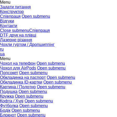
Menu
Задати питання
Конструктор
Співпраця
Open submenu
Відгуки
Контакти
Close submenu
Співпраця
DTF друк на плівці
Лазерне різання
Чохли гуртом / Дропшиппінг
ru
ua
Menu
Чохол на телефон
Open submenu
Чохол для AirPods
Open submenu
Попсокет
Open submenu
Обкладинка на паспорт
Open submenu
Обкладинка ID-картки
Open submenu
Картина / Полотно
Open submenu
Подушка
Open submenu
Кружка
Open submenu
Кофта / Худі
Open submenu
Футболка
Open submenu
Бодік
Open submenu
Блокнот
Open submenu