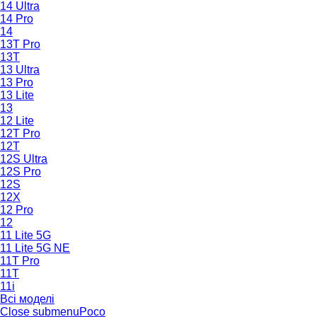
14 Ultra
14 Pro
14
13T Pro
13T
13 Ultra
13 Pro
13 Lite
13
12 Lite
12T Pro
12T
12S Ultra
12S Pro
12S
12X
12 Pro
12
11 Lite 5G
11 Lite 5G NE
11T Pro
11T
11i
Всі моделі
Close submenu
Poco