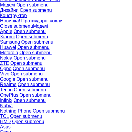
Моделі
Open submenu
Дизайни
Open submenu
Конструктор
Новинка! Протиударні чохли!
Close submenu
Моделі
Apple
Open submenu
Xiaomi
Open submenu
Samsung
Open submenu
Huawei
Open submenu
Motorola
Open submenu
Nokia
Open submenu
ZTE
Open submenu
Oppo
Open submenu
Vivo
Open submenu
Google
Open submenu
Realme
Open submenu
Tecno
Open submenu
OnePlus
Open submenu
Infinix
Open submenu
Nubia
Nothing Phone
Open submenu
TCL
Open submenu
HMD
Open submenu
Asus