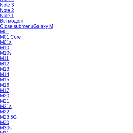
Note 3
Note 2
Note 1
Всі моделі
Close submenu
Galaxy M
M01
M01 Core
M01s
M10
M10s
M11
M12
M13
M14
M15
M16
M17
M20
M21
M21s
M22
M23 5G
M30
M30s