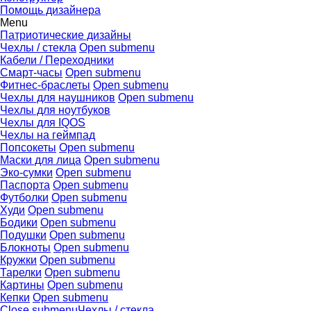
Помощь дизайнера
Menu
Патриотические дизайны
Чехлы / стекла
Open submenu
Кабели / Переходники
Смарт-часы
Open submenu
Фитнес-браслеты
Open submenu
Чехлы для наушников
Open submenu
Чехлы для ноутбуков
Чехлы для IQOS
Чехлы на геймпад
Попсокеты
Open submenu
Маски для лица
Open submenu
Эко-сумки
Open submenu
Паспорта
Open submenu
Футболки
Open submenu
Худи
Open submenu
Бодики
Open submenu
Подушки
Open submenu
Блокноты
Open submenu
Кружки
Open submenu
Тарелки
Open submenu
Картины
Open submenu
Кепки
Open submenu
Close submenu
Чехлы / стекла