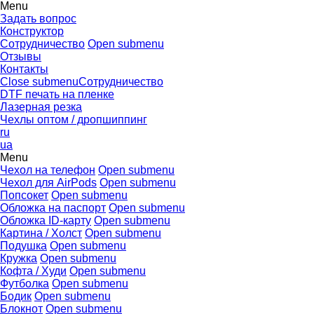
Menu
Задать вопрос
Конструктор
Сотрудничество
Open submenu
Отзывы
Контакты
Close submenu
Сотрудничество
DTF печать на пленке
Лазерная резка
Чехлы оптом / дропшиппинг
ru
ua
Menu
Чехол на телефон
Open submenu
Чехол для AirPods
Open submenu
Попсокет
Open submenu
Обложка на паспорт
Open submenu
Обложка ID-карту
Open submenu
Картина / Холст
Open submenu
Подушка
Open submenu
Кружка
Open submenu
Кофта / Худи
Open submenu
Футболка
Open submenu
Бодик
Open submenu
Блокнот
Open submenu