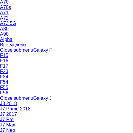
A70
A70s
A71
A72
A73 5G
A80
A90
Alpha
Все модели
Close submenu
Galaxy F
F15
F16
F17
F23
F34
F54
F55
F56
Close submenu
Galaxy J
J8 2018
J7 Prime 2018
J7 2017
J7 Pro
J7 Max
J7 Neo