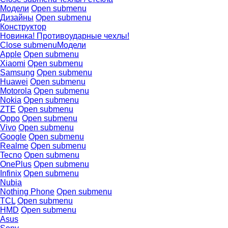
Модели
Open submenu
Дизайны
Open submenu
Конструктор
Новинка! Противоударные чехлы!
Close submenu
Модели
Apple
Open submenu
Xiaomi
Open submenu
Samsung
Open submenu
Huawei
Open submenu
Motorola
Open submenu
Nokia
Open submenu
ZTE
Open submenu
Oppo
Open submenu
Vivo
Open submenu
Google
Open submenu
Realme
Open submenu
Tecno
Open submenu
OnePlus
Open submenu
Infinix
Open submenu
Nubia
Nothing Phone
Open submenu
TCL
Open submenu
HMD
Open submenu
Asus