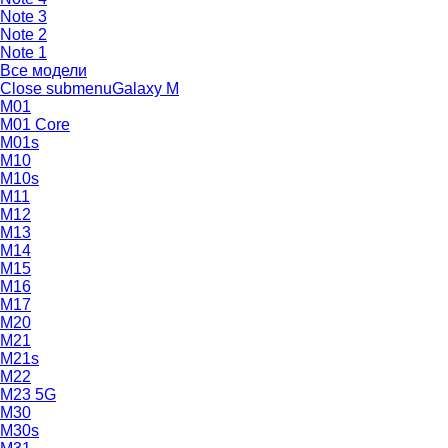
Note 3
Note 2
Note 1
Все модели
Close submenu
Galaxy M
M01
M01 Core
M01s
M10
M10s
M11
M12
M13
M14
M15
M16
M17
M20
M21
M21s
M22
M23 5G
M30
M30s