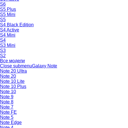
S6
S5 Plus
S5 Mini
S5
S4 Black Edition
S4 Active
S4 Mini
S4
S3 Mini
S3
S2
Все модели
Close submenu
Galaxy Note
Note 20 Ultra
Note 20
Note 10 Lite
Note 10 Plus
Note 10
Note 9
Note 8
Note 7
Note FE
Note 5
Note Edge
Note 4