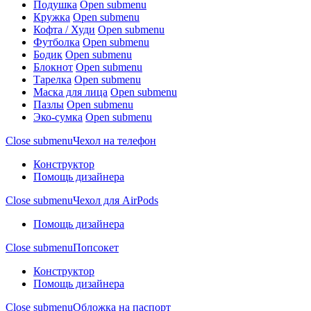
Подушка
Open submenu
Кружка
Open submenu
Кофта / Худи
Open submenu
Футболка
Open submenu
Бодик
Open submenu
Блокнот
Open submenu
Тарелка
Open submenu
Маска для лица
Open submenu
Пазлы
Open submenu
Эко-сумка
Open submenu
Close submenu
Чехол на телефон
Конструктор
Помощь дизайнера
Close submenu
Чехол для AirPods
Помощь дизайнера
Close submenu
Попсокет
Конструктор
Помощь дизайнера
Close submenu
Обложка на паспорт