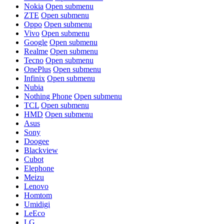
Nokia
Open submenu
ZTE
Open submenu
Oppo
Open submenu
Vivo
Open submenu
Google
Open submenu
Realme
Open submenu
Tecno
Open submenu
OnePlus
Open submenu
Infinix
Open submenu
Nubia
Nothing Phone
Open submenu
TCL
Open submenu
HMD
Open submenu
Asus
Sony
Doogee
Blackview
Cubot
Elephone
Meizu
Lenovo
Homtom
Umidigi
LeEco
LG