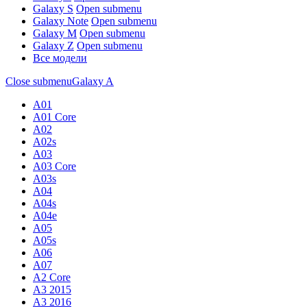
Galaxy S
Open submenu
Galaxy Note
Open submenu
Galaxy M
Open submenu
Galaxy Z
Open submenu
Все модели
Close submenu
Galaxy A
A01
A01 Core
A02
A02s
A03
A03 Core
A03s
A04
A04s
A04e
A05
A05s
A06
A07
A2 Core
A3 2015
A3 2016