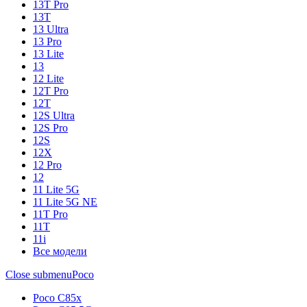
13T Pro
13T
13 Ultra
13 Pro
13 Lite
13
12 Lite
12T Pro
12T
12S Ultra
12S Pro
12S
12X
12 Pro
12
11 Lite 5G
11 Lite 5G NE
11T Pro
11T
11i
Все модели
Close submenu
Poco
Poco C85x