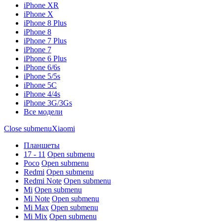
iPhone XR
iPhone X
iPhone 8 Plus
iPhone 8
iPhone 7 Plus
iPhone 7
iPhone 6 Plus
iPhone 6/6s
iPhone 5/5s
iPhone 5C
iPhone 4/4s
iPhone 3G/3Gs
Все модели
Close submenu
Xiaomi
Планшеты
17 - 11
Open submenu
Poco
Open submenu
Redmi
Open submenu
Redmi Note
Open submenu
Mi
Open submenu
Mi Note
Open submenu
Mi Max
Open submenu
Mi Mix
Open submenu