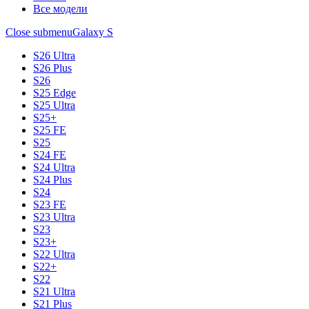
Все модели
Close submenu
Galaxy S
S26 Ultra
S26 Plus
S26
S25 Edge
S25 Ultra
S25+
S25 FE
S25
S24 FE
S24 Ultra
S24 Plus
S24
S23 FE
S23 Ultra
S23
S23+
S22 Ultra
S22+
S22
S21 Ultra
S21 Plus