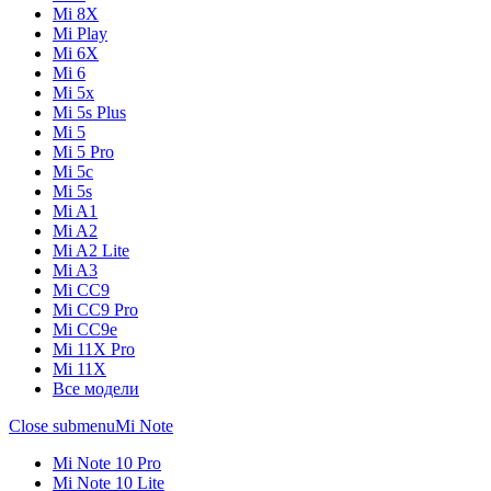
Mi 8X
Mi Play
Mi 6X
Mi 6
Mi 5x
Mi 5s Plus
Mi 5
Mi 5 Pro
Mi 5c
Mi 5s
Mi A1
Mi A2
Mi A2 Lite
Mi A3
Mi CC9
Mi CC9 Pro
Mi CC9e
Mi 11X Pro
Mi 11X
Все модели
Close submenu
Mi Note
Mi Note 10 Pro
Mi Note 10 Lite