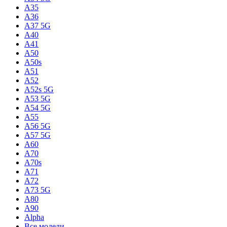
A35
A36
A37 5G
A40
A41
A50
A50s
A51
A52
A52s 5G
A53 5G
A54 5G
A55
A56 5G
A57 5G
A60
A70
A70s
A71
A72
A73 5G
A80
A90
Alpha
Все модели