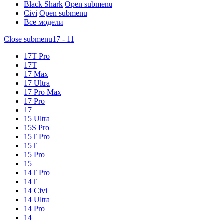
Black Shark
Open submenu
Civi
Open submenu
Все модели
Close submenu
17 - 11
17T Pro
17T
17 Max
17 Ultra
17 Pro Max
17 Pro
17
15 Ultra
15S Pro
15T Pro
15T
15 Pro
15
14T Pro
14T
14 Civi
14 Ultra
14 Pro
14