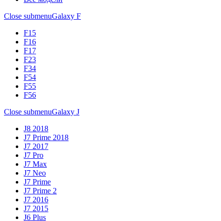
Close submenu
Galaxy F
F15
F16
F17
F23
F34
F54
F55
F56
Close submenu
Galaxy J
J8 2018
J7 Prime 2018
J7 2017
J7 Pro
J7 Max
J7 Neo
J7 Prime
J7 Prime 2
J7 2016
J7 2015
J6 Plus