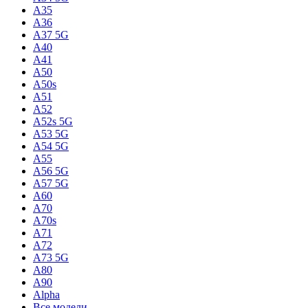
A35
A36
A37 5G
A40
A41
A50
A50s
A51
A52
A52s 5G
A53 5G
A54 5G
A55
A56 5G
A57 5G
A60
A70
A70s
A71
A72
A73 5G
A80
A90
Alpha
Все модели