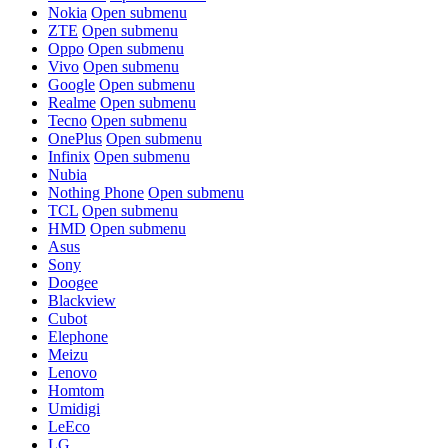
Nokia
Open submenu
ZTE
Open submenu
Oppo
Open submenu
Vivo
Open submenu
Google
Open submenu
Realme
Open submenu
Tecno
Open submenu
OnePlus
Open submenu
Infinix
Open submenu
Nubia
Nothing Phone
Open submenu
TCL
Open submenu
HMD
Open submenu
Asus
Sony
Doogee
Blackview
Cubot
Elephone
Meizu
Lenovo
Homtom
Umidigi
LeEco
LG