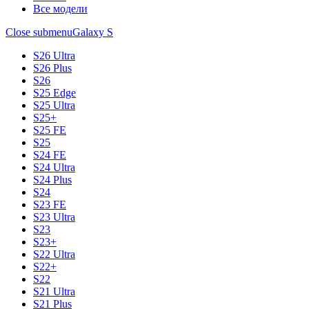
Все модели
Close submenu
Galaxy S
S26 Ultra
S26 Plus
S26
S25 Edge
S25 Ultra
S25+
S25 FE
S25
S24 FE
S24 Ultra
S24 Plus
S24
S23 FE
S23 Ultra
S23
S23+
S22 Ultra
S22+
S22
S21 Ultra
S21 Plus