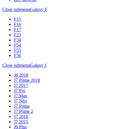
Close submenu
Galaxy F
F15
F16
F17
F23
F34
F54
F55
F56
Close submenu
Galaxy J
J8 2018
J7 Prime 2018
J7 2017
J7 Pro
J7 Max
J7 Neo
J7 Prime
J7 Prime 2
J7 2016
J7 2015
J6 Plus