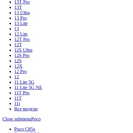
13T Pro
13T
13 Ultra
13 Pro
13 Lite
13
12 Lite
12T Pro
12T
12S Ultra
12S Pro
12S
12X
12 Pro
12
11 Lite 5G
11 Lite 5G NE
11T Pro
11T
11i
Все модели
Close submenu
Poco
Poco C85x