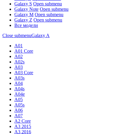
Galaxy S
Open submenu
Galaxy Note
Open submenu
Galaxy M
Open submenu
Galaxy Z
Open submenu
Все модели
Close submenu
Galaxy A
A01
A01 Core
A02
A02s
A03
A03 Core
A03s
A04
A04s
A04e
A05
A05s
A06
A07
A2 Core
A3 2015
A3 2016