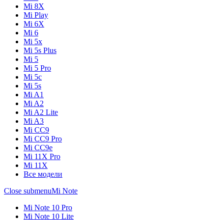
Mi 8X
Mi Play
Mi 6X
Mi 6
Mi 5x
Mi 5s Plus
Mi 5
Mi 5 Pro
Mi 5c
Mi 5s
Mi A1
Mi A2
Mi A2 Lite
Mi A3
Mi CC9
Mi CC9 Pro
Mi CC9e
Mi 11X Pro
Mi 11X
Все модели
Close submenu
Mi Note
Mi Note 10 Pro
Mi Note 10 Lite