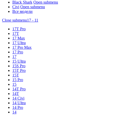
Black Shark
Open submenu
Civi
Open submenu
Все модели
Close submenu
17 - 11
17T Pro
17T
17 Max
17 Ultra
17 Pro Max
17 Pro
17
15 Ultra
15S Pro
15T Pro
15T
15 Pro
15
14T Pro
14T
14 Civi
14 Ultra
14 Pro
14