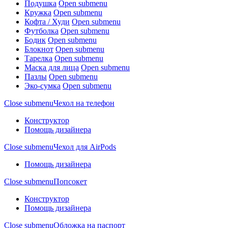
Подушка
Open submenu
Кружка
Open submenu
Кофта / Худи
Open submenu
Футболка
Open submenu
Бодик
Open submenu
Блокнот
Open submenu
Тарелка
Open submenu
Маска для лица
Open submenu
Пазлы
Open submenu
Эко-сумка
Open submenu
Close submenu
Чехол на телефон
Конструктор
Помощь дизайнера
Close submenu
Чехол для AirPods
Помощь дизайнера
Close submenu
Попсокет
Конструктор
Помощь дизайнера
Close submenu
Обложка на паспорт