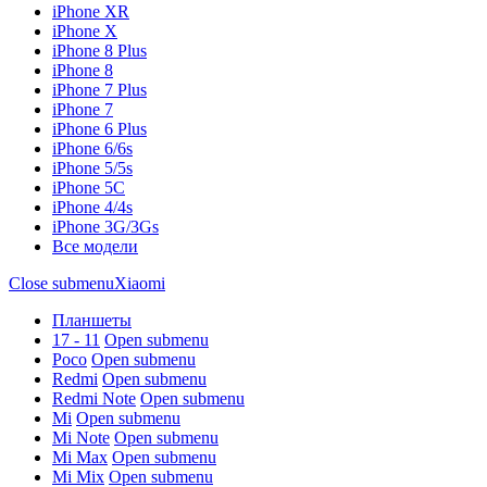
iPhone XR
iPhone X
iPhone 8 Plus
iPhone 8
iPhone 7 Plus
iPhone 7
iPhone 6 Plus
iPhone 6/6s
iPhone 5/5s
iPhone 5C
iPhone 4/4s
iPhone 3G/3Gs
Все модели
Close submenu
Xiaomi
Планшеты
17 - 11
Open submenu
Poco
Open submenu
Redmi
Open submenu
Redmi Note
Open submenu
Mi
Open submenu
Mi Note
Open submenu
Mi Max
Open submenu
Mi Mix
Open submenu