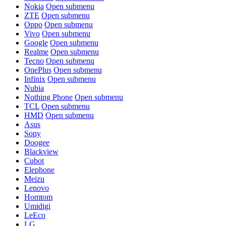
Nokia
Open submenu
ZTE
Open submenu
Oppo
Open submenu
Vivo
Open submenu
Google
Open submenu
Realme
Open submenu
Tecno
Open submenu
OnePlus
Open submenu
Infinix
Open submenu
Nubia
Nothing Phone
Open submenu
TCL
Open submenu
HMD
Open submenu
Asus
Sony
Doogee
Blackview
Cubot
Elephone
Meizu
Lenovo
Homtom
Umidigi
LeEco
LG