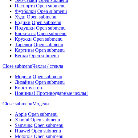
Эко-сумки
Open submenu
Паспорта
Open submenu
Футболки
Open submenu
Худи
Open submenu
Бодики
Open submenu
Подушки
Open submenu
Блокноты
Open submenu
Кружки
Open submenu
Тарелки
Open submenu
Картины
Open submenu
Кепки
Open submenu
Close submenu
Чехлы / стекла
Модели
Open submenu
Дизайны
Open submenu
Конструктор
Новинка! Противоударные чехлы!
Close submenu
Модели
Apple
Open submenu
Xiaomi
Open submenu
Samsung
Open submenu
Huawei
Open submenu
Motorola
Open submenu