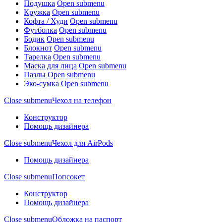
Подушка
Open submenu
Кружка
Open submenu
Кофта / Худи
Open submenu
Футболка
Open submenu
Бодик
Open submenu
Блокнот
Open submenu
Тарелка
Open submenu
Маска для лица
Open submenu
Пазлы
Open submenu
Эко-сумка
Open submenu
Close submenu
Чехол на телефон
Конструктор
Помощь дизайнера
Close submenu
Чехол для AirPods
Помощь дизайнера
Close submenu
Попсокет
Конструктор
Помощь дизайнера
Close submenu
Обложка на паспорт