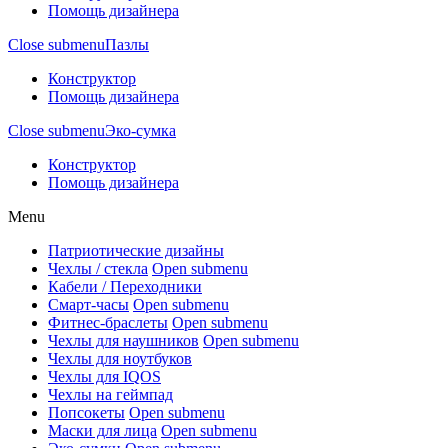
Помощь дизайнера
Close submenu
Пазлы
Конструктор
Помощь дизайнера
Close submenu
Эко-сумка
Конструктор
Помощь дизайнера
Menu
Патриотические дизайны
Чехлы / стекла
Open submenu
Кабели / Переходники
Смарт-часы
Open submenu
Фитнес-браслеты
Open submenu
Чехлы для наушников
Open submenu
Чехлы для ноутбуков
Чехлы для IQOS
Чехлы на геймпад
Попсокеты
Open submenu
Маски для лица
Open submenu