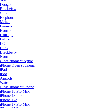
Sony
Doogee
Blackview
Cubot
Elephone
Meizu
Lenovo
Homtom
Umidigi
LeEco
LG
HTC
Blackberry
Nomi
Close submenu
Apple
iPhone
Open submenu
iPad
iPod
Airpods
Watch
Close submenu
iPhone
iPhone 18 Pro Max
iPhone 18 Pro
iPhone 17e
iPhone 17 Pro Max