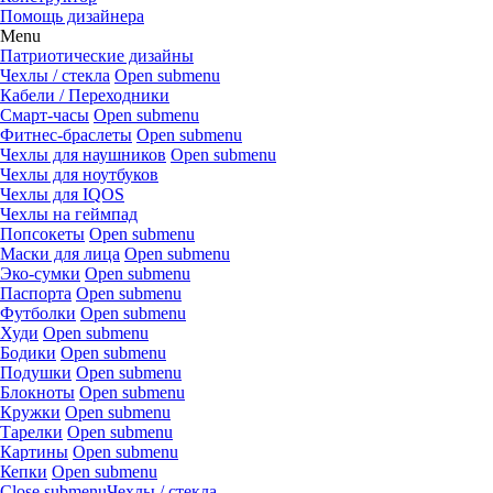
Помощь дизайнера
Menu
Патриотические дизайны
Чехлы / стекла
Open submenu
Кабели / Переходники
Смарт-часы
Open submenu
Фитнес-браслеты
Open submenu
Чехлы для наушников
Open submenu
Чехлы для ноутбуков
Чехлы для IQOS
Чехлы на геймпад
Попсокеты
Open submenu
Маски для лица
Open submenu
Эко-сумки
Open submenu
Паспорта
Open submenu
Футболки
Open submenu
Худи
Open submenu
Бодики
Open submenu
Подушки
Open submenu
Блокноты
Open submenu
Кружки
Open submenu
Тарелки
Open submenu
Картины
Open submenu
Кепки
Open submenu
Close submenu
Чехлы / стекла