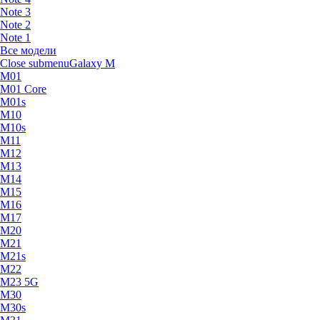
Note 3
Note 2
Note 1
Все модели
Close submenu
Galaxy M
M01
M01 Core
M01s
M10
M10s
M11
M12
M13
M14
M15
M16
M17
M20
M21
M21s
M22
M23 5G
M30
M30s