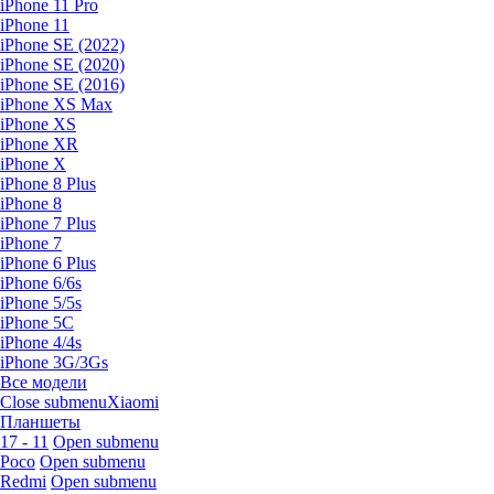
iPhone 11 Pro
iPhone 11
iPhone SE (2022)
iPhone SE (2020)
iPhone SE (2016)
iPhone XS Max
iPhone XS
iPhone XR
iPhone X
iPhone 8 Plus
iPhone 8
iPhone 7 Plus
iPhone 7
iPhone 6 Plus
iPhone 6/6s
iPhone 5/5s
iPhone 5C
iPhone 4/4s
iPhone 3G/3Gs
Все модели
Close submenu
Xiaomi
Планшеты
17 - 11
Open submenu
Poco
Open submenu
Redmi
Open submenu