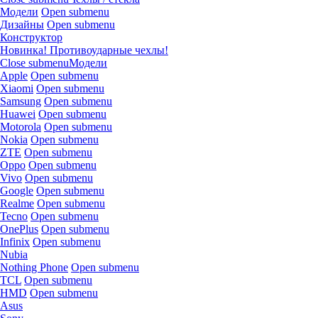
Модели
Open submenu
Дизайны
Open submenu
Конструктор
Новинка! Противоударные чехлы!
Close submenu
Модели
Apple
Open submenu
Xiaomi
Open submenu
Samsung
Open submenu
Huawei
Open submenu
Motorola
Open submenu
Nokia
Open submenu
ZTE
Open submenu
Oppo
Open submenu
Vivo
Open submenu
Google
Open submenu
Realme
Open submenu
Tecno
Open submenu
OnePlus
Open submenu
Infinix
Open submenu
Nubia
Nothing Phone
Open submenu
TCL
Open submenu
HMD
Open submenu
Asus