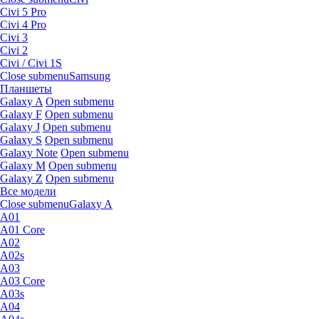
Civi 5 Pro
Civi 4 Pro
Civi 3
Civi 2
Civi / Civi 1S
Close submenu
Samsung
Планшеты
Galaxy A
Open submenu
Galaxy F
Open submenu
Galaxy J
Open submenu
Galaxy S
Open submenu
Galaxy Note
Open submenu
Galaxy M
Open submenu
Galaxy Z
Open submenu
Все модели
Close submenu
Galaxy A
A01
A01 Core
A02
A02s
A03
A03 Core
A03s
A04