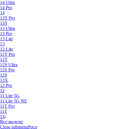
14 Ultra
14 Pro
14
13T Pro
13T
13 Ultra
13 Pro
13 Lite
13
12 Lite
12T Pro
12T
12S Ultra
12S Pro
12S
12X
12 Pro
12
11 Lite 5G
11 Lite 5G NE
11T Pro
11T
11i
Все модели
Close submenu
Poco