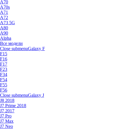
A70
A70s
A71
A72
A73 5G
A80
A90
Alpha
Все модели
Close submenu
Galaxy F
F15
F16
F17
F23
F34
F54
F55
F56
Close submenu
Galaxy J
J8 2018
J7 Prime 2018
J7 2017
J7 Pro
J7 Max
J7 Neo