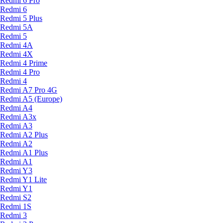
Redmi 6 Pro
Redmi 6
Redmi 5 Plus
Redmi 5A
Redmi 5
Redmi 4A
Redmi 4X
Redmi 4 Prime
Redmi 4 Pro
Redmi 4
Redmi A7 Pro 4G
Redmi A5 (Europe)
Redmi A4
Redmi A3x
Redmi A3
Redmi A2 Plus
Redmi A2
Redmi A1 Plus
Redmi A1
Redmi Y3
Redmi Y1 Lite
Redmi Y1
Redmi S2
Redmi 1S
Redmi 3