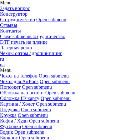
Menu
Задать вопрос
Конструктор
Сотрудничество
Open submenu
Отзывы
Контакты
Close submenu
Сотрудничество
DTF печать на пленке
Лазерная резка
Чехлы оптом / дропшиппинг
ru
ua
Menu
Чехол на телефон
Open submenu
Чехол для AirPods
Open submenu
Попсокет
Open submenu
Обложка на паспорт
Open submenu
Обложка ID-карту
Open submenu
Картина / Холст
Open submenu
Подушка
Open submenu
Кружка
Open submenu
Кофта / Худи
Open submenu
Футболка
Open submenu
Бодик
Open submenu
Блокнот
Open submenu