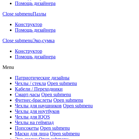
Помощь дизайнера
Close submenu
Пазлы
Конструктор
Помощь дизайнера
Close submenu
Эко-сумка
Конструктор
Помощь дизайнера
Menu
Патриотические дизайны
Чехлы / стекла
Open submenu
Кабели / Переходники
Смарт-часы
Open submenu
Фитнес-браслеты
Open submenu
Чехлы для наушников
Open submenu
Чехлы для ноутбуков
Чехлы для IQOS
Чехлы на геймпад
Попсокеты
Open submenu
Маски для лица
Open submenu