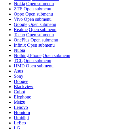
Nokia
Open submenu
ZTE
Open submenu
Oppo
Open submenu
Vivo
Open submenu
Google
Open submenu
Realme
Open submenu
Tecno
Open submenu
OnePlus
Open submenu
Infinix
Open submenu
Nubia
Nothing Phone
Open submenu
TCL
Open submenu
HMD
Open submenu
Asus
Sony
Doogee
Blackview
Cubot
Elephone
Meizu
Lenovo
Homtom
Umidigi
LeEco
LG