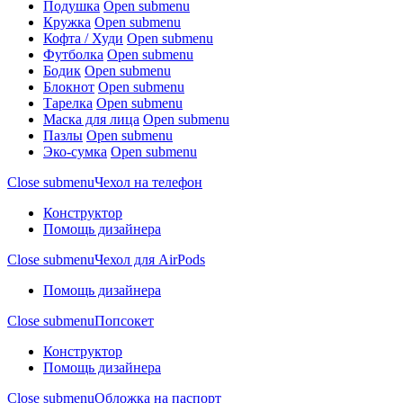
Подушка
Open submenu
Кружка
Open submenu
Кофта / Худи
Open submenu
Футболка
Open submenu
Бодик
Open submenu
Блокнот
Open submenu
Тарелка
Open submenu
Маска для лица
Open submenu
Пазлы
Open submenu
Эко-сумка
Open submenu
Close submenu
Чехол на телефон
Конструктор
Помощь дизайнера
Close submenu
Чехол для AirPods
Помощь дизайнера
Close submenu
Попсокет
Конструктор
Помощь дизайнера
Close submenu
Обложка на паспорт