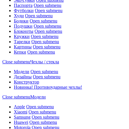
Эко-сумки
Open submenu
Паспорта
Open submenu
Футболки
Open submenu
Худи
Open submenu
Бодики
Open submenu
Подушки
Open submenu
Блокноты
Open submenu
Кружки
Open submenu
Тарелки
Open submenu
Картины
Open submenu
Кепки
Open submenu
Close submenu
Чехлы / стекла
Модели
Open submenu
Дизайны
Open submenu
Конструктор
Новинка! Противоударные чехлы!
Close submenu
Модели
Apple
Open submenu
Xiaomi
Open submenu
Samsung
Open submenu
Huawei
Open submenu
Motorola
Open submenu