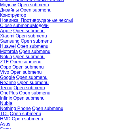
Модели
Open submenu
Дизайны
Open submenu
Конструктор
Новинка! Противоударные чехлы!
Close submenu
Модели
Apple
Open submenu
Xiaomi
Open submenu
Samsung
Open submenu
Huawei
Open submenu
Motorola
Open submenu
Nokia
Open submenu
ZTE
Open submenu
Oppo
Open submenu
Vivo
Open submenu
Google
Open submenu
Realme
Open submenu
Tecno
Open submenu
OnePlus
Open submenu
Infinix
Open submenu
Nubia
Nothing Phone
Open submenu
TCL
Open submenu
HMD
Open submenu
Asus