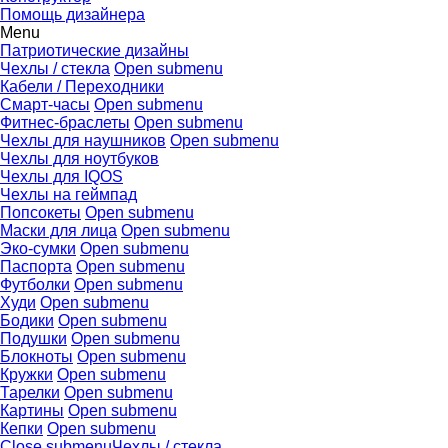
Помощь дизайнера
Menu
Патриотические дизайны
Чехлы / стекла
Open submenu
Кабели / Переходники
Смарт-часы
Open submenu
Фитнес-браслеты
Open submenu
Чехлы для наушников
Open submenu
Чехлы для ноутбуков
Чехлы для IQOS
Чехлы на геймпад
Попсокеты
Open submenu
Маски для лица
Open submenu
Эко-сумки
Open submenu
Паспорта
Open submenu
Футболки
Open submenu
Худи
Open submenu
Бодики
Open submenu
Подушки
Open submenu
Блокноты
Open submenu
Кружки
Open submenu
Тарелки
Open submenu
Картины
Open submenu
Кепки
Open submenu
Close submenu
Чехлы / стекла