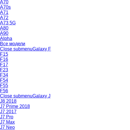
A70
A70s
A71
A72
A73 5G
A80
A90
Alpha
Все модели
Close submenu
Galaxy F
F15
F16
F17
F23
F34
F54
F55
F56
Close submenu
Galaxy J
J8 2018
J7 Prime 2018
J7 2017
J7 Pro
J7 Max
J7 Neo