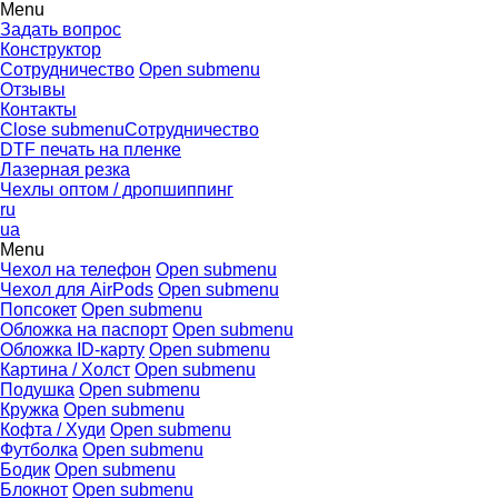
Menu
Задать вопрос
Конструктор
Сотрудничество
Open submenu
Отзывы
Контакты
Close submenu
Сотрудничество
DTF печать на пленке
Лазерная резка
Чехлы оптом / дропшиппинг
ru
ua
Menu
Чехол на телефон
Open submenu
Чехол для AirPods
Open submenu
Попсокет
Open submenu
Обложка на паспорт
Open submenu
Обложка ID-карту
Open submenu
Картина / Холст
Open submenu
Подушка
Open submenu
Кружка
Open submenu
Кофта / Худи
Open submenu
Футболка
Open submenu
Бодик
Open submenu
Блокнот
Open submenu