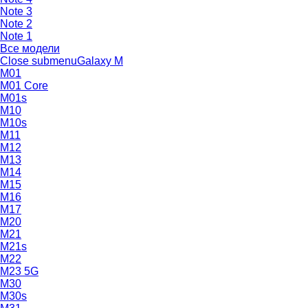
Note 3
Note 2
Note 1
Все модели
Close submenu
Galaxy M
M01
M01 Core
M01s
M10
M10s
M11
M12
M13
M14
M15
M16
M17
M20
M21
M21s
M22
M23 5G
M30
M30s