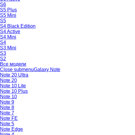
S6
S5 Plus
S5 Mini
S5
S4 Black Edition
S4 Active
S4 Mini
S4
S3 Mini
S3
S2
Все модели
Close submenu
Galaxy Note
Note 20 Ultra
Note 20
Note 10 Lite
Note 10 Plus
Note 10
Note 9
Note 8
Note 7
Note FE
Note 5
Note Edge
Note 4