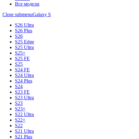
Все модели
Close submenu
Galaxy S
S26 Ultra
S26 Plus
S26
S25 Edge
S25 Ultra
S25+
S25 FE
S25
S24 FE
S24 Ultra
S24 Plus
S24
S23 FE
S23 Ultra
S23
S23+
S22 Ultra
S22+
S22
S21 Ultra
S21 Plus