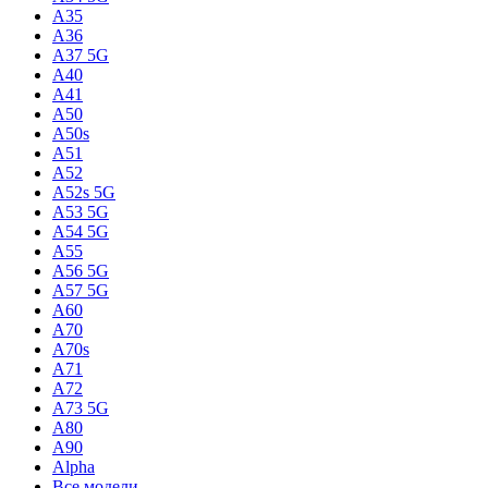
A35
A36
A37 5G
A40
A41
A50
A50s
A51
A52
A52s 5G
A53 5G
A54 5G
A55
A56 5G
A57 5G
A60
A70
A70s
A71
A72
A73 5G
A80
A90
Alpha
Все модели