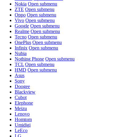
Nokia
Open submenu
ZTE
Open submenu
Oppo
Open submenu
Vivo
Open submenu
Google
Open submenu
Realme
Open submenu
Tecno
Open submenu
OnePlus
Open submenu
Infinix
Open submenu
Nubia
Nothing Phone
Open submenu
TCL
Open submenu
HMD
Open submenu
Asus
Sony
Doogee
Blackview
Cubot
Elephone
Meizu
Lenovo
Homtom
Umidigi
LeEco
LG