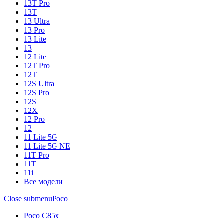
13T Pro
13T
13 Ultra
13 Pro
13 Lite
13
12 Lite
12T Pro
12T
12S Ultra
12S Pro
12S
12X
12 Pro
12
11 Lite 5G
11 Lite 5G NE
11T Pro
11T
11i
Все модели
Close submenu
Poco
Poco C85x