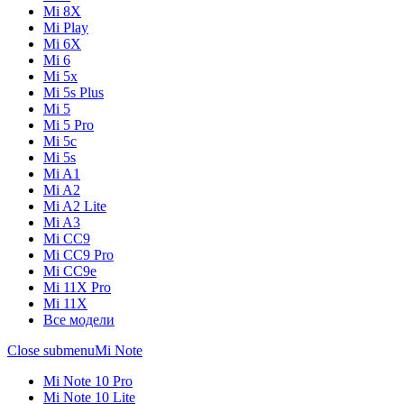
Mi 8X
Mi Play
Mi 6X
Mi 6
Mi 5x
Mi 5s Plus
Mi 5
Mi 5 Pro
Mi 5c
Mi 5s
Mi A1
Mi A2
Mi A2 Lite
Mi A3
Mi CC9
Mi CC9 Pro
Mi CC9e
Mi 11X Pro
Mi 11X
Все модели
Close submenu
Mi Note
Mi Note 10 Pro
Mi Note 10 Lite