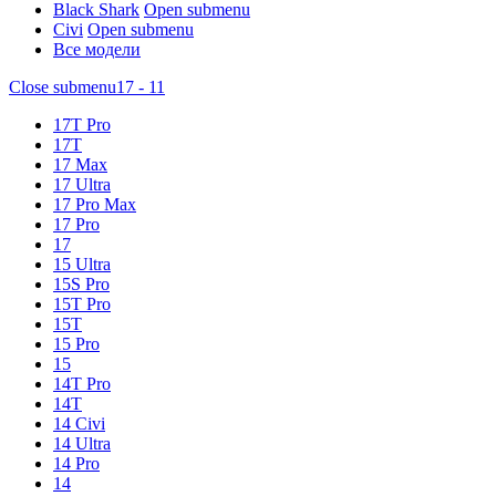
Black Shark
Open submenu
Civi
Open submenu
Все модели
Close submenu
17 - 11
17T Pro
17T
17 Max
17 Ultra
17 Pro Max
17 Pro
17
15 Ultra
15S Pro
15T Pro
15T
15 Pro
15
14T Pro
14T
14 Civi
14 Ultra
14 Pro
14