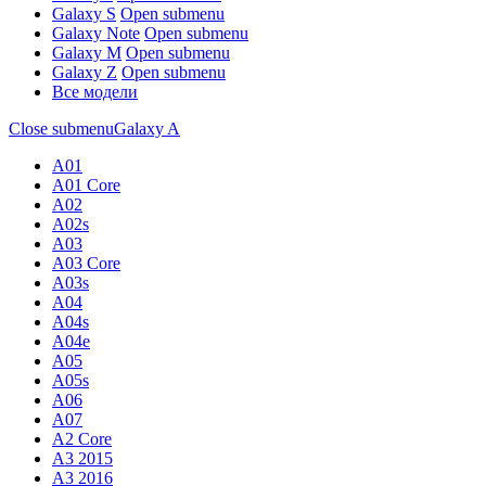
Galaxy S
Open submenu
Galaxy Note
Open submenu
Galaxy M
Open submenu
Galaxy Z
Open submenu
Все модели
Close submenu
Galaxy A
A01
A01 Core
A02
A02s
A03
A03 Core
A03s
A04
A04s
A04e
A05
A05s
A06
A07
A2 Core
A3 2015
A3 2016