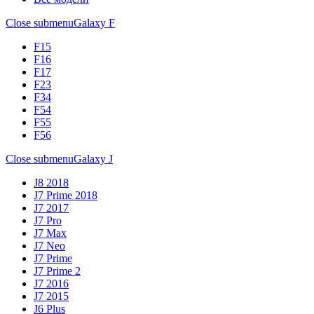
Close submenu
Galaxy F
F15
F16
F17
F23
F34
F54
F55
F56
Close submenu
Galaxy J
J8 2018
J7 Prime 2018
J7 2017
J7 Pro
J7 Max
J7 Neo
J7 Prime
J7 Prime 2
J7 2016
J7 2015
J6 Plus