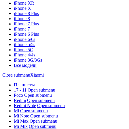
iPhone XR
iPhone X
iPhone 8 Plus
iPhone 8
iPhone 7 Plus
iPhone 7
iPhone 6 Plus
iPhone 6/6s
iPhone 5/5s
iPhone 5C
iPhone 4/4s
iPhone 3G/3Gs
Все модели
Close submenu
Xiaomi
Планшеты
17 - 11
Open submenu
Poco
Open submenu
Redmi
Open submenu
Redmi Note
Open submenu
Mi
Open submenu
Mi Note
Open submenu
Mi Max
Open submenu
Mi Mix
Open submenu