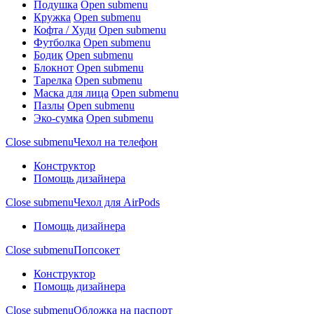
Подушка
Open submenu
Кружка
Open submenu
Кофта / Худи
Open submenu
Футболка
Open submenu
Бодик
Open submenu
Блокнот
Open submenu
Тарелка
Open submenu
Маска для лица
Open submenu
Пазлы
Open submenu
Эко-сумка
Open submenu
Close submenu
Чехол на телефон
Конструктор
Помощь дизайнера
Close submenu
Чехол для AirPods
Помощь дизайнера
Close submenu
Попсокет
Конструктор
Помощь дизайнера
Close submenu
Обложка на паспорт