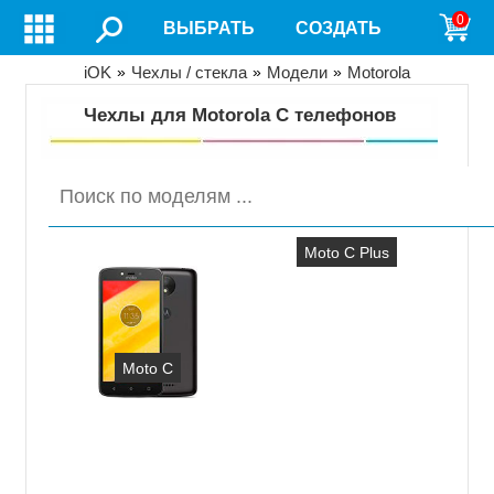
Перейти
0
ВЫБРАТЬ
СОЗДАТЬ
к
основному
содержанию
Строка
iOK
Чехлы / стекла
Модели
Motorola
навигации
Чехлы для Motorola C телефонов
Поиск
по
моделям
...
Moto C Plus
Moto C