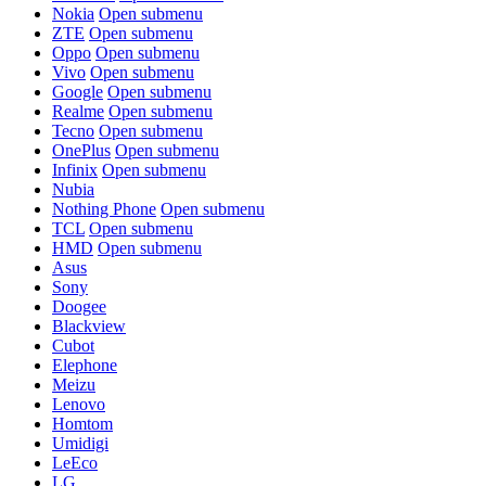
Nokia
Open submenu
ZTE
Open submenu
Oppo
Open submenu
Vivo
Open submenu
Google
Open submenu
Realme
Open submenu
Tecno
Open submenu
OnePlus
Open submenu
Infinix
Open submenu
Nubia
Nothing Phone
Open submenu
TCL
Open submenu
HMD
Open submenu
Asus
Sony
Doogee
Blackview
Cubot
Elephone
Meizu
Lenovo
Homtom
Umidigi
LeEco
LG