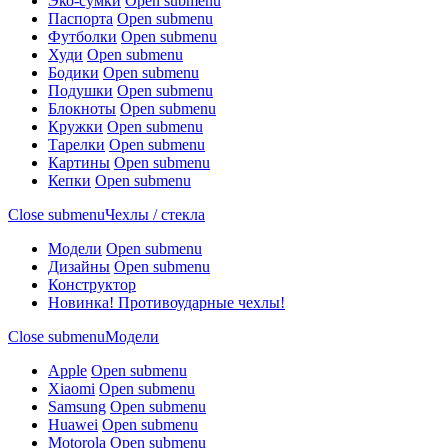
Эко-сумки
Open submenu
Паспорта
Open submenu
Футболки
Open submenu
Худи
Open submenu
Бодики
Open submenu
Подушки
Open submenu
Блокноты
Open submenu
Кружки
Open submenu
Тарелки
Open submenu
Картины
Open submenu
Кепки
Open submenu
Close submenu
Чехлы / стекла
Модели
Open submenu
Дизайны
Open submenu
Конструктор
Новинка! Противоударные чехлы!
Close submenu
Модели
Apple
Open submenu
Xiaomi
Open submenu
Samsung
Open submenu
Huawei
Open submenu
Motorola
Open submenu