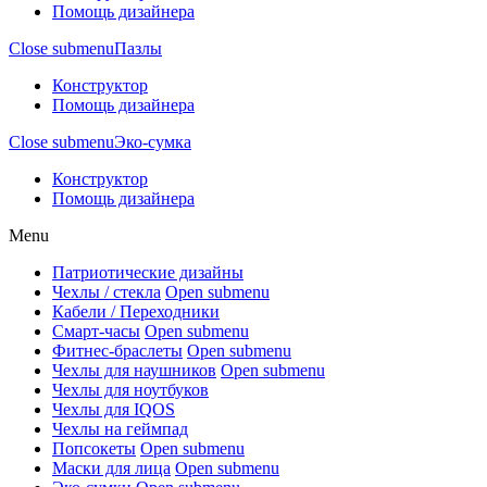
Помощь дизайнера
Close submenu
Пазлы
Конструктор
Помощь дизайнера
Close submenu
Эко-сумка
Конструктор
Помощь дизайнера
Menu
Патриотические дизайны
Чехлы / стекла
Open submenu
Кабели / Переходники
Смарт-часы
Open submenu
Фитнес-браслеты
Open submenu
Чехлы для наушников
Open submenu
Чехлы для ноутбуков
Чехлы для IQOS
Чехлы на геймпад
Попсокеты
Open submenu
Маски для лица
Open submenu