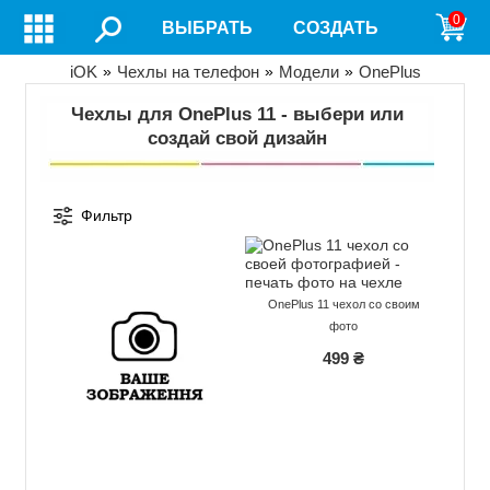
Перейти
0
ВЫБРАТЬ
СОЗДАТЬ
к
основному
содержанию
Строка
iOK
Чехлы на телефон
Модели
OnePlus
навигации
Чехлы для OnePlus 11 - выбери или
создай свой дизайн
Фильтр
OnePlus 11 чехол со своим
фото
499 ₴