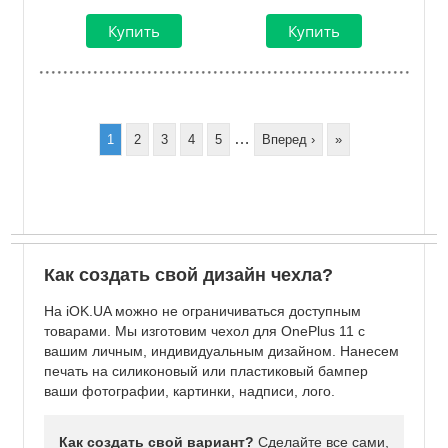
Нумерация
страниц
…
Page
1
Page
2
Page
3
Page
4
Page
5
Следующая
Вперед ›
Последняя
»
страница
страница
Как создать свой дизайн чехла?
На iOK.UA можно не ограничиваться доступным
товарами. Мы изготовим чехол для OnePlus 11 с
вашим личным, индивидуальным дизайном. Нанесем
печать на силиконовый или пластиковый бампер
ваши фотографии, картинки, надписи, лого.
Как создать свой вариант?
Сделайте все сами,