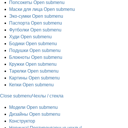
Попсокеты
Open submenu
Маски для лица
Open submenu
Эко-сумки
Open submenu
Паспорта
Open submenu
Футболки
Open submenu
Худи
Open submenu
Бодики
Open submenu
Подушки
Open submenu
Блокноты
Open submenu
Кружки
Open submenu
Тарелки
Open submenu
Картины
Open submenu
Кепки
Open submenu
Close submenu
Чехлы / стекла
Модели
Open submenu
Дизайны
Open submenu
Конструктор
Новинка! Противоударные чехлы!