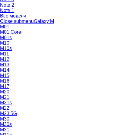
Note 2
Note 1
Все модели
Close submenu
Galaxy M
M01
M01 Core
M01s
M10
M10s
M11
M12
M13
M14
M15
M16
M17
M20
M21
M21s
M22
M23 5G
M30
M30s
M31