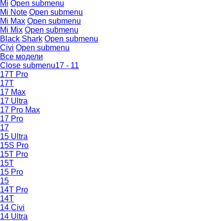
Mi
Open submenu
Mi Note
Open submenu
Mi Max
Open submenu
Mi Mix
Open submenu
Black Shark
Open submenu
Civi
Open submenu
Все модели
Close submenu
17 - 11
17T Pro
17T
17 Max
17 Ultra
17 Pro Max
17 Pro
17
15 Ultra
15S Pro
15T Pro
15T
15 Pro
15
14T Pro
14T
14 Civi
14 Ultra