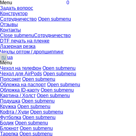
Menu
0
Задать вопрос
Конструктор
Сотрудничество
Open submenu
Отзывы
Контакты
Close submenu
Сотрудничество
DTF печать на пленке
Лазерная резка
Чехлы оптом / дропшиппинг
ru
ua
Menu
Чехол на телефон
Open submenu
Чехол для AirPods
Open submenu
Попсокет
Open submenu
Обложка на паспорт
Open submenu
Обложка ID-карту
Open submenu
Картина / Холст
Open submenu
Подушка
Open submenu
Кружка
Open submenu
Кофта / Худи
Open submenu
Футболка
Open submenu
Бодик
Open submenu
Блокнот
Open submenu
Тарелка
Open submenu