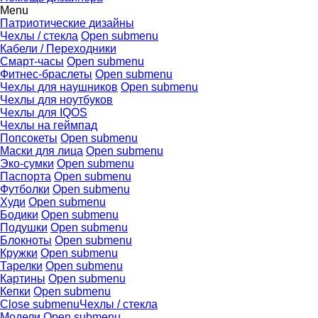
Menu
Патриотические дизайны
Чехлы / стекла
Open submenu
Кабели / Переходники
Смарт-часы
Open submenu
Фитнес-браслеты
Open submenu
Чехлы для наушников
Open submenu
Чехлы для ноутбуков
Чехлы для IQOS
Чехлы на геймпад
Попсокеты
Open submenu
Маски для лица
Open submenu
Эко-сумки
Open submenu
Паспорта
Open submenu
Футболки
Open submenu
Худи
Open submenu
Бодики
Open submenu
Подушки
Open submenu
Блокноты
Open submenu
Кружки
Open submenu
Тарелки
Open submenu
Картины
Open submenu
Кепки
Open submenu
Close submenu
Чехлы / стекла
Модели
Open submenu