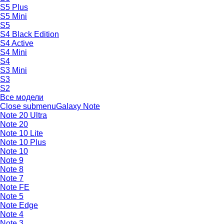
S5 Plus
S5 Mini
S5
S4 Black Edition
S4 Active
S4 Mini
S4
S3 Mini
S3
S2
Все модели
Close submenu
Galaxy Note
Note 20 Ultra
Note 20
Note 10 Lite
Note 10 Plus
Note 10
Note 9
Note 8
Note 7
Note FE
Note 5
Note Edge
Note 4
Note 3