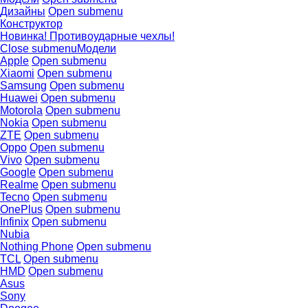
Дизайны
Open submenu
Конструктор
Новинка! Противоударные чехлы!
Close submenu
Модели
Apple
Open submenu
Xiaomi
Open submenu
Samsung
Open submenu
Huawei
Open submenu
Motorola
Open submenu
Nokia
Open submenu
ZTE
Open submenu
Oppo
Open submenu
Vivo
Open submenu
Google
Open submenu
Realme
Open submenu
Tecno
Open submenu
OnePlus
Open submenu
Infinix
Open submenu
Nubia
Nothing Phone
Open submenu
TCL
Open submenu
HMD
Open submenu
Asus
Sony