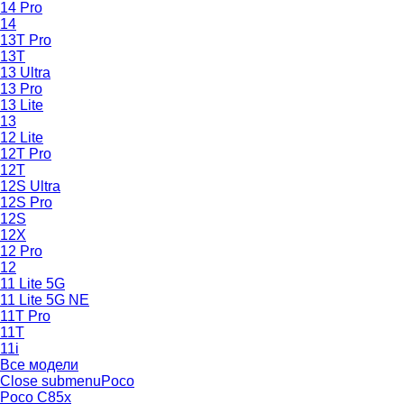
14 Pro
14
13T Pro
13T
13 Ultra
13 Pro
13 Lite
13
12 Lite
12T Pro
12T
12S Ultra
12S Pro
12S
12X
12 Pro
12
11 Lite 5G
11 Lite 5G NE
11T Pro
11T
11i
Все модели
Close submenu
Poco
Poco C85x