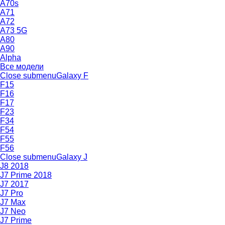
A70s
A71
A72
A73 5G
A80
A90
Alpha
Все модели
Close submenu
Galaxy F
F15
F16
F17
F23
F34
F54
F55
F56
Close submenu
Galaxy J
J8 2018
J7 Prime 2018
J7 2017
J7 Pro
J7 Max
J7 Neo
J7 Prime