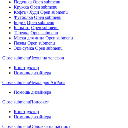
Подушка
Open submenu
Кружка
Open submenu
Кофта / Худи
Open submenu
Футболка
Open submenu
Бодик
Open submenu
Блокнот
Open submenu
Тарелка
Open submenu
Маска для лица
Open submenu
Пазлы
Open submenu
Эко-сумка
Open submenu
Close submenu
Чехол на телефон
Конструктор
Помощь дизайнера
Close submenu
Чехол для AirPods
Помощь дизайнера
Close submenu
Попсокет
Конструктор
Помощь дизайнера
Close submenu
Обложка на паспорт