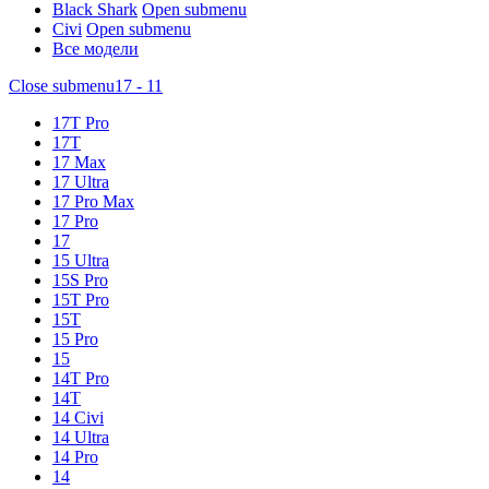
Black Shark
Open submenu
Civi
Open submenu
Все модели
Close submenu
17 - 11
17T Pro
17T
17 Max
17 Ultra
17 Pro Max
17 Pro
17
15 Ultra
15S Pro
15T Pro
15T
15 Pro
15
14T Pro
14T
14 Civi
14 Ultra
14 Pro
14