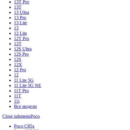
13T Pro
13T
13 Ultra
13 Pro
13 Lite
13
12 Lite
12T Pro
12T
12S Ultra
12S Pro
12S
12X
12 Pro
12
11 Lite 5G
11 Lite 5G NE
11T Pro
11T
11i
Все модели
Close submenu
Poco
Poco C85x