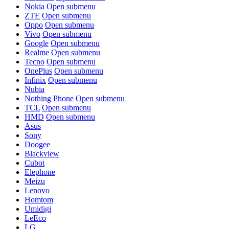
Nokia
Open submenu
ZTE
Open submenu
Oppo
Open submenu
Vivo
Open submenu
Google
Open submenu
Realme
Open submenu
Tecno
Open submenu
OnePlus
Open submenu
Infinix
Open submenu
Nubia
Nothing Phone
Open submenu
TCL
Open submenu
HMD
Open submenu
Asus
Sony
Doogee
Blackview
Cubot
Elephone
Meizu
Lenovo
Homtom
Umidigi
LeEco
LG