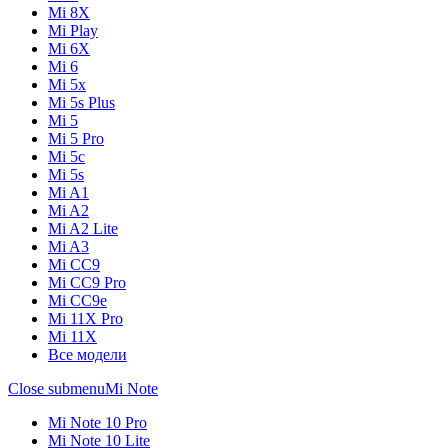
Mi 8X
Mi Play
Mi 6X
Mi 6
Mi 5x
Mi 5s Plus
Mi 5
Mi 5 Pro
Mi 5c
Mi 5s
Mi A1
Mi A2
Mi A2 Lite
Mi A3
Mi CC9
Mi CC9 Pro
Mi CC9e
Mi 11X Pro
Mi 11X
Все модели
Close submenu
Mi Note
Mi Note 10 Pro
Mi Note 10 Lite