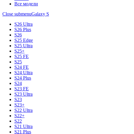
Все модели
Close submenu
Galaxy S
S26 Ultra
S26 Plus
S26
S25 Edge
S25 Ultra
S25+
S25 FE
S25
S24 FE
S24 Ultra
S24 Plus
S24
S23 FE
S23 Ultra
S23
S23+
S22 Ultra
S22+
S22
S21 Ultra
S21 Plus