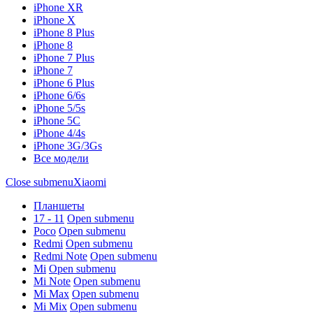
iPhone XR
iPhone X
iPhone 8 Plus
iPhone 8
iPhone 7 Plus
iPhone 7
iPhone 6 Plus
iPhone 6/6s
iPhone 5/5s
iPhone 5C
iPhone 4/4s
iPhone 3G/3Gs
Все модели
Close submenu
Xiaomi
Планшеты
17 - 11
Open submenu
Poco
Open submenu
Redmi
Open submenu
Redmi Note
Open submenu
Mi
Open submenu
Mi Note
Open submenu
Mi Max
Open submenu
Mi Mix
Open submenu