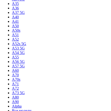
A35
A36
A37 5G
A40
A41
A50
A50s
A51
A52
A52s 5G
A53 5G
A54 5G
A55
A56 5G
A57 5G
A60
A70
A70s
A71
A72
A73 5G
A80
A90
Alpha
Все модели