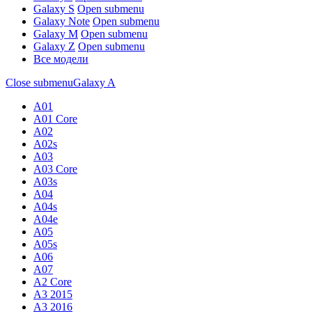
Galaxy S
Open submenu
Galaxy Note
Open submenu
Galaxy M
Open submenu
Galaxy Z
Open submenu
Все модели
Close submenu
Galaxy A
A01
A01 Core
A02
A02s
A03
A03 Core
A03s
A04
A04s
A04e
A05
A05s
A06
A07
A2 Core
A3 2015
A3 2016