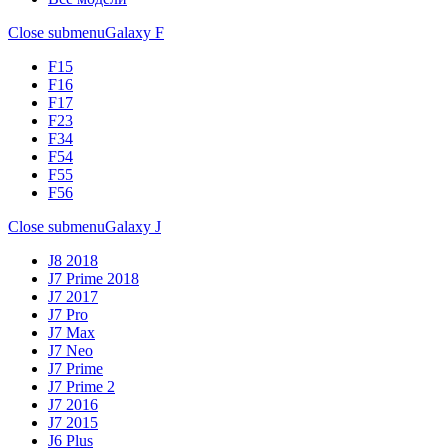
Close submenu
Galaxy F
F15
F16
F17
F23
F34
F54
F55
F56
Close submenu
Galaxy J
J8 2018
J7 Prime 2018
J7 2017
J7 Pro
J7 Max
J7 Neo
J7 Prime
J7 Prime 2
J7 2016
J7 2015
J6 Plus