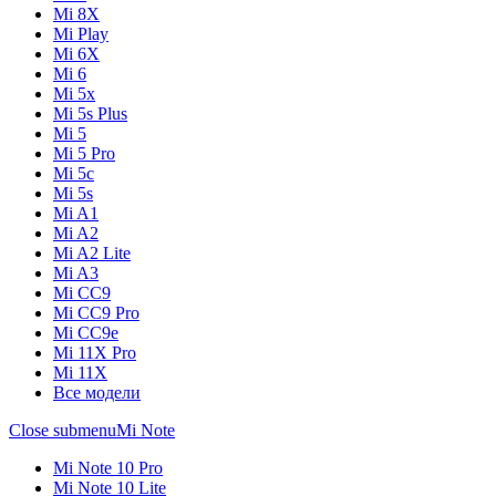
Mi 8X
Mi Play
Mi 6X
Mi 6
Mi 5x
Mi 5s Plus
Mi 5
Mi 5 Pro
Mi 5c
Mi 5s
Mi A1
Mi A2
Mi A2 Lite
Mi A3
Mi CC9
Mi CC9 Pro
Mi CC9e
Mi 11X Pro
Mi 11X
Все модели
Close submenu
Mi Note
Mi Note 10 Pro
Mi Note 10 Lite