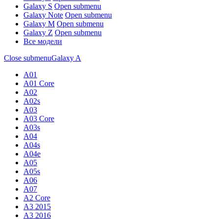
Galaxy S
Open submenu
Galaxy Note
Open submenu
Galaxy M
Open submenu
Galaxy Z
Open submenu
Все модели
Close submenu
Galaxy A
A01
A01 Core
A02
A02s
A03
A03 Core
A03s
A04
A04s
A04e
A05
A05s
A06
A07
A2 Core
A3 2015
A3 2016