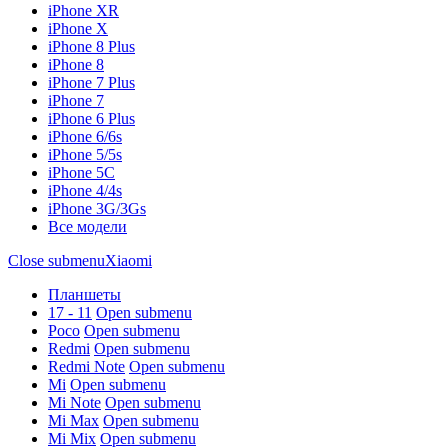
iPhone XR
iPhone X
iPhone 8 Plus
iPhone 8
iPhone 7 Plus
iPhone 7
iPhone 6 Plus
iPhone 6/6s
iPhone 5/5s
iPhone 5C
iPhone 4/4s
iPhone 3G/3Gs
Все модели
Close submenu
Xiaomi
Планшеты
17 - 11
Open submenu
Poco
Open submenu
Redmi
Open submenu
Redmi Note
Open submenu
Mi
Open submenu
Mi Note
Open submenu
Mi Max
Open submenu
Mi Mix
Open submenu