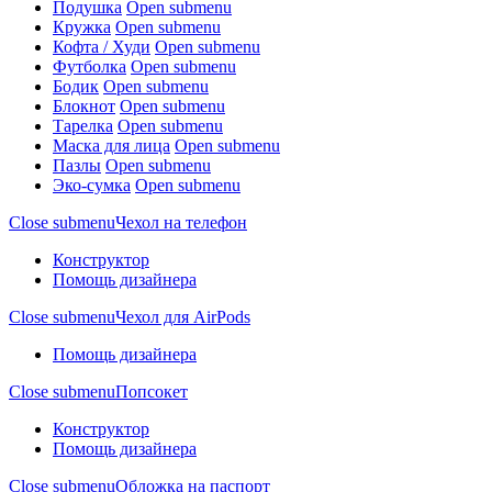
Подушка
Open submenu
Кружка
Open submenu
Кофта / Худи
Open submenu
Футболка
Open submenu
Бодик
Open submenu
Блокнот
Open submenu
Тарелка
Open submenu
Маска для лица
Open submenu
Пазлы
Open submenu
Эко-сумка
Open submenu
Close submenu
Чехол на телефон
Конструктор
Помощь дизайнера
Close submenu
Чехол для AirPods
Помощь дизайнера
Close submenu
Попсокет
Конструктор
Помощь дизайнера
Close submenu
Обложка на паспорт