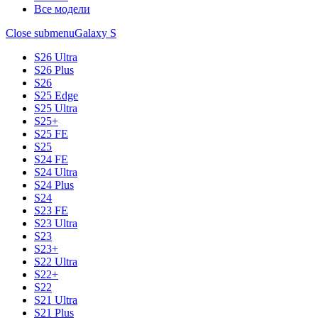
Все модели
Close submenu
Galaxy S
S26 Ultra
S26 Plus
S26
S25 Edge
S25 Ultra
S25+
S25 FE
S25
S24 FE
S24 Ultra
S24 Plus
S24
S23 FE
S23 Ultra
S23
S23+
S22 Ultra
S22+
S22
S21 Ultra
S21 Plus