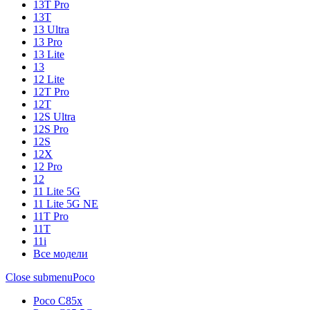
13T Pro
13T
13 Ultra
13 Pro
13 Lite
13
12 Lite
12T Pro
12T
12S Ultra
12S Pro
12S
12X
12 Pro
12
11 Lite 5G
11 Lite 5G NE
11T Pro
11T
11i
Все модели
Close submenu
Poco
Poco C85x