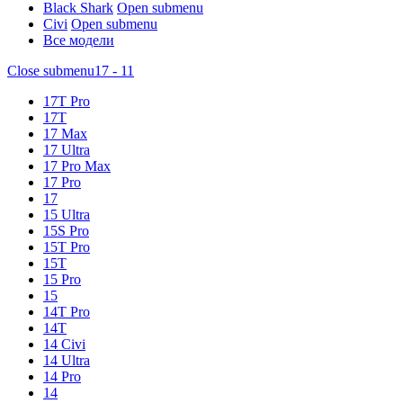
Black Shark
Open submenu
Civi
Open submenu
Все модели
Close submenu
17 - 11
17T Pro
17T
17 Max
17 Ultra
17 Pro Max
17 Pro
17
15 Ultra
15S Pro
15T Pro
15T
15 Pro
15
14T Pro
14T
14 Civi
14 Ultra
14 Pro
14