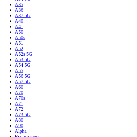
A35
A36
A37 5G
A40
A41
A50
A50s
A51
A52
A52s 5G
A53 5G
A54 5G
A55
A56 5G
A57 5G
A60
A70
A70s
A71
A72
A73 5G
A80
A90
Alpha
Все модели