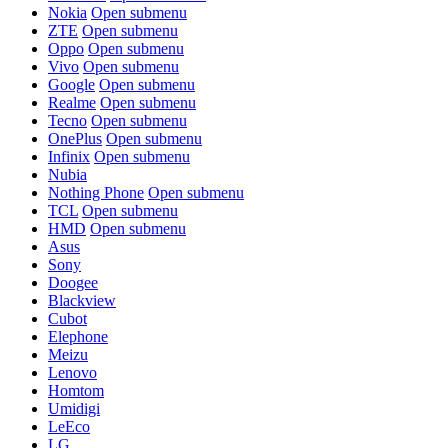
Nokia
Open submenu
ZTE
Open submenu
Oppo
Open submenu
Vivo
Open submenu
Google
Open submenu
Realme
Open submenu
Tecno
Open submenu
OnePlus
Open submenu
Infinix
Open submenu
Nubia
Nothing Phone
Open submenu
TCL
Open submenu
HMD
Open submenu
Asus
Sony
Doogee
Blackview
Cubot
Elephone
Meizu
Lenovo
Homtom
Umidigi
LeEco
LG