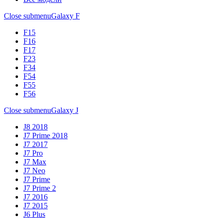
Close submenu
Galaxy F
F15
F16
F17
F23
F34
F54
F55
F56
Close submenu
Galaxy J
J8 2018
J7 Prime 2018
J7 2017
J7 Pro
J7 Max
J7 Neo
J7 Prime
J7 Prime 2
J7 2016
J7 2015
J6 Plus