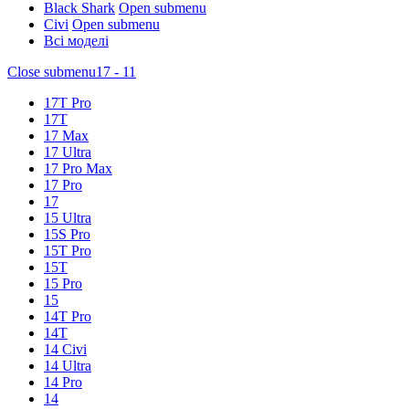
Black Shark
Open submenu
Civi
Open submenu
Всі моделі
Close submenu
17 - 11
17T Pro
17T
17 Max
17 Ultra
17 Pro Max
17 Pro
17
15 Ultra
15S Pro
15T Pro
15T
15 Pro
15
14T Pro
14T
14 Civi
14 Ultra
14 Pro
14