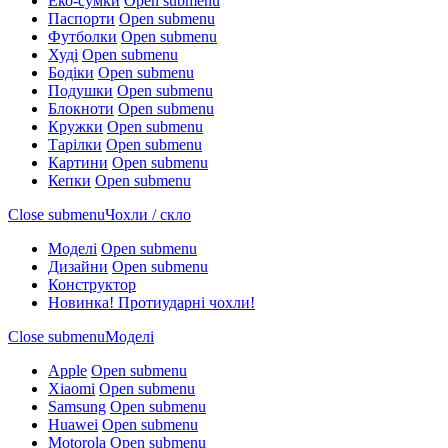
Еко-сумки
Open submenu
Паспорти
Open submenu
Футболки
Open submenu
Худі
Open submenu
Бодіки
Open submenu
Подушки
Open submenu
Блокноти
Open submenu
Кружки
Open submenu
Тарілки
Open submenu
Картини
Open submenu
Кепки
Open submenu
Close submenu
Чохли / скло
Моделі
Open submenu
Дизайни
Open submenu
Конструктор
Новинка! Протиударні чохли!
Close submenu
Моделі
Apple
Open submenu
Xiaomi
Open submenu
Samsung
Open submenu
Huawei
Open submenu
Motorola
Open submenu