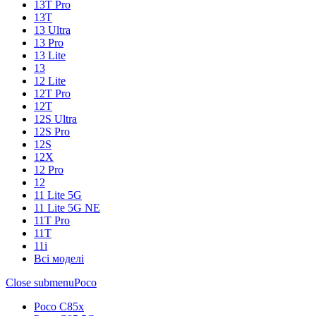
13T Pro
13T
13 Ultra
13 Pro
13 Lite
13
12 Lite
12T Pro
12T
12S Ultra
12S Pro
12S
12X
12 Pro
12
11 Lite 5G
11 Lite 5G NE
11T Pro
11T
11i
Всі моделі
Close submenu
Poco
Poco C85x