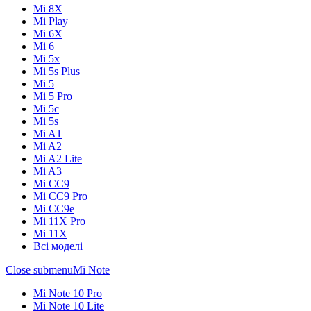
Mi 8X
Mi Play
Mi 6X
Mi 6
Mi 5x
Mi 5s Plus
Mi 5
Mi 5 Pro
Mi 5c
Mi 5s
Mi A1
Mi A2
Mi A2 Lite
Mi A3
Mi CC9
Mi CC9 Pro
Mi CC9e
Mi 11X Pro
Mi 11X
Всі моделі
Close submenu
Mi Note
Mi Note 10 Pro
Mi Note 10 Lite