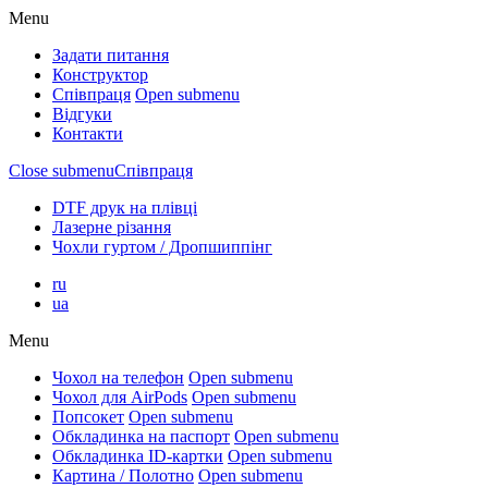
Menu
Задати питання
Конструктор
Співпраця
Open submenu
Відгуки
Контакти
Close submenu
Співпраця
DTF друк на плівці
Лазерне різання
Чохли гуртом / Дропшиппінг
ru
ua
Menu
Чохол на телефон
Open submenu
Чохол для AirPods
Open submenu
Попсокет
Open submenu
Обкладинка на паспорт
Open submenu
Обкладинка ID-картки
Open submenu
Картина / Полотно
Open submenu