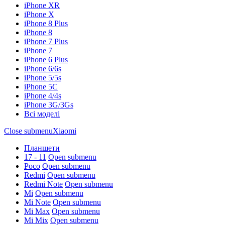
iPhone XR
iPhone X
iPhone 8 Plus
iPhone 8
iPhone 7 Plus
iPhone 7
iPhone 6 Plus
iPhone 6/6s
iPhone 5/5s
iPhone 5C
iPhone 4/4s
iPhone 3G/3Gs
Всі моделі
Close submenu
Xiaomi
Планшети
17 - 11
Open submenu
Poco
Open submenu
Redmi
Open submenu
Redmi Note
Open submenu
Mi
Open submenu
Mi Note
Open submenu
Mi Max
Open submenu
Mi Mix
Open submenu