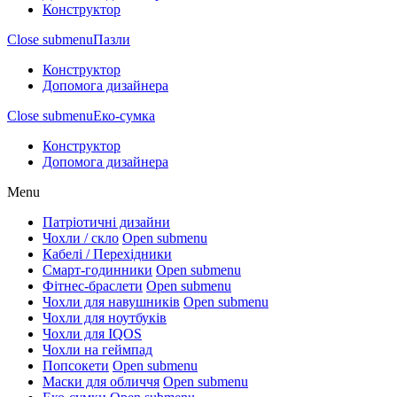
Конструктор
Close submenu
Пазли
Конструктор
Допомога дизайнера
Close submenu
Еко-сумка
Конструктор
Допомога дизайнера
Menu
Патріотичні дизайни
Чохли / скло
Open submenu
Кабелі / Перехідники
Смарт-годинники
Open submenu
Фітнес-браслети
Open submenu
Чохли для навушників
Open submenu
Чохли для ноутбуків
Чохли для IQOS
Чохли на геймпад
Попсокети
Open submenu
Маски для обличчя
Open submenu