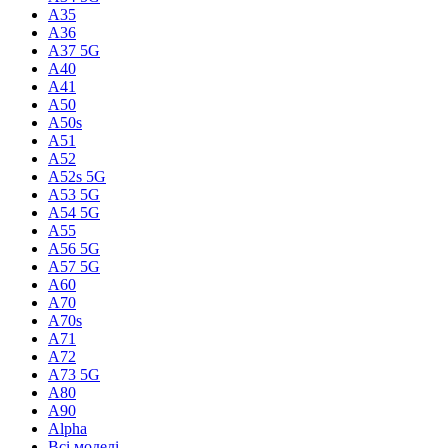
A35
A36
A37 5G
A40
A41
A50
A50s
A51
A52
A52s 5G
A53 5G
A54 5G
A55
A56 5G
A57 5G
A60
A70
A70s
A71
A72
A73 5G
A80
A90
Alpha
Всі моделі