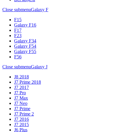
Close submenu
Galaxy F
F15
Galaxy F16
F17
F23
Galaxy F34
Galaxy F54
Galaxy F55
F56
Close submenu
Galaxy J
J8 2018
J7 Prime 2018
J7 2017
J7 Pro
J7 Max
J7 Neo
J7 Prime
J7 Prime 2
J7 2016
J7 2015
J6 Plus