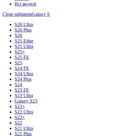
Всі моделі
Close submenu
Galaxy S
S26 Ultra
S26 Plus
S26
S25 Edge
S25 Ultra
S25+
S25 FE
S25
S24 FE
S24 Ultra
S24 Plus
S24
S23 FE
S23 Ultra
Galaxy S23
S23+
S22 Ultra
S22+
S22
S21 Ultra
S21 Plus