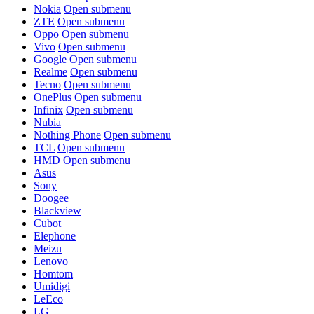
Nokia
Open submenu
ZTE
Open submenu
Oppo
Open submenu
Vivo
Open submenu
Google
Open submenu
Realme
Open submenu
Tecno
Open submenu
OnePlus
Open submenu
Infinix
Open submenu
Nubia
Nothing Phone
Open submenu
TCL
Open submenu
HMD
Open submenu
Asus
Sony
Doogee
Blackview
Cubot
Elephone
Meizu
Lenovo
Homtom
Umidigi
LeEco
LG