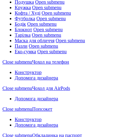
Подушка
Open submenu
Кружка
Open submenu
Кофта / Худі
Open submenu
Футболка
Open submenu
Бодік
Open submenu
Блокнот
Open submenu
Тарілка
Open submenu
Маска для обличчя
Open submenu
Пазли
Open submenu
Еко-сумка
Open submenu
Close submenu
Чохол на телефон
Конструктор
Допомога дизайнера
Close submenu
Чохол для AirPods
Допомога дизайнера
Close submenu
Попсокет
Конструктор
Допомога дизайнера
Close submenu
Обкладинка на паспорт