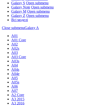
Galaxy S
Open submenu
Galaxy Note
Open submenu
Galaxy M
Open submenu
Galaxy Z
Open submenu
Всі моделі
Close submenu
Galaxy A
A01
A01 Core
A02
A02s
A03
A03 Core
A03s
A04
A04s
A04e
A05
A05s
A06
A07
A2 Core
A3 2015
A3 2016