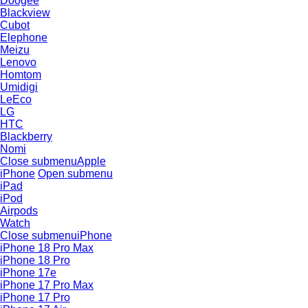
Doogee
Blackview
Cubot
Elephone
Meizu
Lenovo
Homtom
Umidigi
LeEco
LG
HTC
Blackberry
Nomi
Close submenu
Apple
iPhone
Open submenu
iPad
iPod
Airpods
Watch
Close submenu
iPhone
iPhone 18 Pro Max
iPhone 18 Pro
iPhone 17e
iPhone 17 Pro Max
iPhone 17 Pro