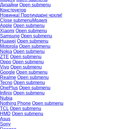
Дизайни
Open submenu
Конструктор
Новинка! Протиударні чохли!
Close submenu
Моделі
Apple
Open submenu
Xiaomi
Open submenu
Samsung
Open submenu
Huawei
Open submenu
Motorola
Open submenu
Nokia
Open submenu
ZTE
Open submenu
Oppo
Open submenu
Vivo
Open submenu
Google
Open submenu
Realme
Open submenu
Tecno
Open submenu
OnePlus
Open submenu
Infinix
Open submenu
Nubia
Nothing Phone
Open submenu
TCL
Open submenu
HMD
Open submenu
Asus
Sony