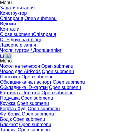
Menu
Задати питання
Конструктор
Співпраця
Open submenu
Відгуки
Контакти
Close submenu
Співпраця
DTF друк на плівці
Лазерне різання
Чохли гуртом / Дропшиппінг
ru
ua
Menu
Чохол на телефон
Open submenu
Чохол для AirPods
Open submenu
Попсокет
Open submenu
Обкладинка на паспорт
Open submenu
Обкладинка ID-картки
Open submenu
Картина / Полотно
Open submenu
Подушка
Open submenu
Кружка
Open submenu
Кофта / Худі
Open submenu
Футболка
Open submenu
Бодік
Open submenu
Блокнот
Open submenu
Тарілка
Open submenu