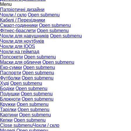
Menu
Патріотичні дизайни
Чохли / скло
Open submenu
Кабелі / Перехідники
Смарт-годинники
Open submenu
Фітнес-браслети
Open submenu
Чохли для навушників
Open submenu
Чохли для ноутбуків
Чохли для IQOS
Чохли на геймпад
Попсокети
Open submenu
Маски для обличчя
Open submenu
Еко-сумки
Open submenu
Паспорти
Open submenu
Футболки
Open submenu
Худі
Open submenu
Бодіки
Open submenu
Подушки
Open submenu
Блокноти
Open submenu
Кружки
Open submenu
Тарілки
Open submenu
Картини
Open submenu
Кепки
Open submenu
Close submenu
Чохли / скло
Моделі
Open submenu