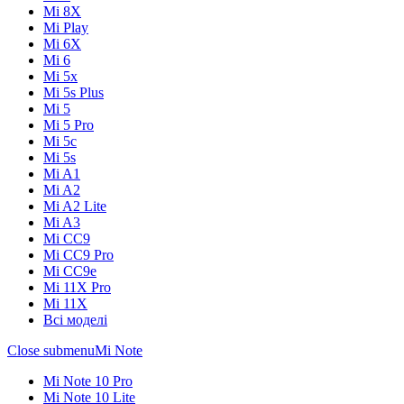
Mi 8X
Mi Play
Mi 6X
Mi 6
Mi 5x
Mi 5s Plus
Mi 5
Mi 5 Pro
Mi 5c
Mi 5s
Mi A1
Mi A2
Mi A2 Lite
Mi A3
Mi CC9
Mi CC9 Pro
Mi CC9e
Mi 11X Pro
Mi 11X
Всі моделі
Close submenu
Mi Note
Mi Note 10 Pro
Mi Note 10 Lite