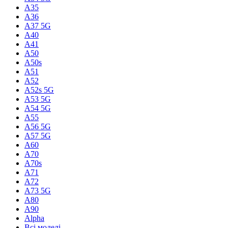
A35
A36
A37 5G
A40
A41
A50
A50s
A51
A52
A52s 5G
A53 5G
A54 5G
A55
A56 5G
A57 5G
A60
A70
A70s
A71
A72
A73 5G
A80
A90
Alpha
Всі моделі