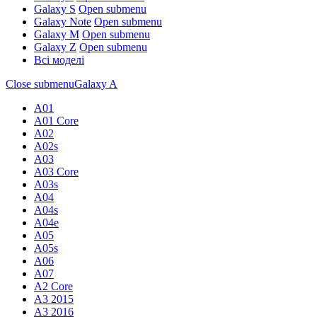
Galaxy S
Open submenu
Galaxy Note
Open submenu
Galaxy M
Open submenu
Galaxy Z
Open submenu
Всі моделі
Close submenu
Galaxy A
A01
A01 Core
A02
A02s
A03
A03 Core
A03s
A04
A04s
A04e
A05
A05s
A06
A07
A2 Core
A3 2015
A3 2016