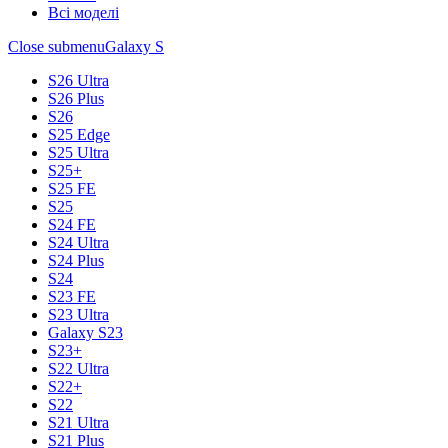
Всі моделі
Close submenu
Galaxy S
S26 Ultra
S26 Plus
S26
S25 Edge
S25 Ultra
S25+
S25 FE
S25
S24 FE
S24 Ultra
S24 Plus
S24
S23 FE
S23 Ultra
Galaxy S23
S23+
S22 Ultra
S22+
S22
S21 Ultra
S21 Plus