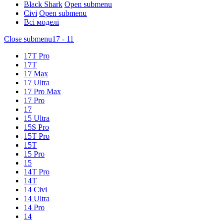
Black Shark
Open submenu
Civi
Open submenu
Всі моделі
Close submenu
17 - 11
17T Pro
17T
17 Max
17 Ultra
17 Pro Max
17 Pro
17
15 Ultra
15S Pro
15T Pro
15T
15 Pro
15
14T Pro
14T
14 Civi
14 Ultra
14 Pro
14