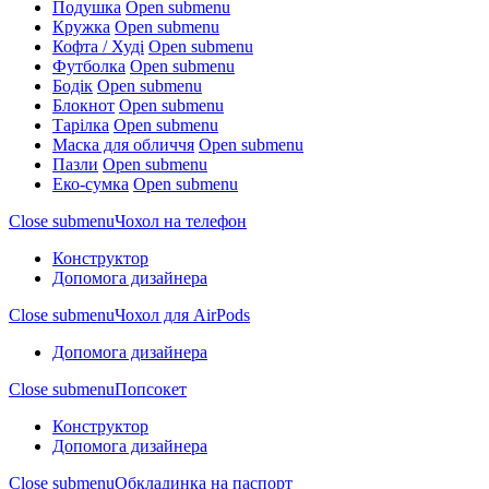
Подушка
Open submenu
Кружка
Open submenu
Кофта / Худі
Open submenu
Футболка
Open submenu
Бодік
Open submenu
Блокнот
Open submenu
Тарілка
Open submenu
Маска для обличчя
Open submenu
Пазли
Open submenu
Еко-сумка
Open submenu
Close submenu
Чохол на телефон
Конструктор
Допомога дизайнера
Close submenu
Чохол для AirPods
Допомога дизайнера
Close submenu
Попсокет
Конструктор
Допомога дизайнера
Close submenu
Обкладинка на паспорт