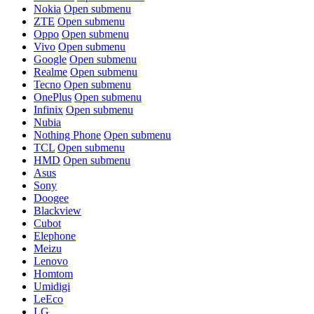
Nokia
Open submenu
ZTE
Open submenu
Oppo
Open submenu
Vivo
Open submenu
Google
Open submenu
Realme
Open submenu
Tecno
Open submenu
OnePlus
Open submenu
Infinix
Open submenu
Nubia
Nothing Phone
Open submenu
TCL
Open submenu
HMD
Open submenu
Asus
Sony
Doogee
Blackview
Cubot
Elephone
Meizu
Lenovo
Homtom
Umidigi
LeEco
LG