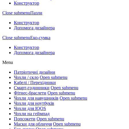
Конструктор
Close submenu
Пазли
Конструктор
Допомога дизайнера
Close submenu
Еко-сумка
Конструктор
Допомога дизайнера
Menu
Патріотичні дизайни
Чохли / скло
Open submenu
Кабелі / Перехідники
Смарт-годинники
Open submenu
Фітнес-браслети
Open submenu
Чохли для навушників
Open submenu
Чохли для ноутбуків
Чохли для IQOS
Чохли на геймпад
Попсокети
Open submenu
Маски для обличчя
Open submenu