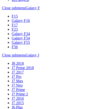
Close submenu
Galaxy F
F15
Galaxy F16
F17
F23
Galaxy F34
Galaxy F54
Galaxy F55
F56
Close submenu
Galaxy J
J8 2018
J7 Prime 2018
J7 2017
J7 Pro
J7 Max
J7 Neo
J7 Prime
J7 Prime 2
J7 2016
J7 2015
J6 Plus