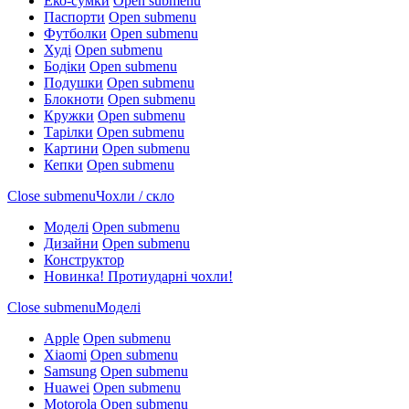
Еко-сумки
Open submenu
Паспорти
Open submenu
Футболки
Open submenu
Худі
Open submenu
Бодіки
Open submenu
Подушки
Open submenu
Блокноти
Open submenu
Кружки
Open submenu
Тарілки
Open submenu
Картини
Open submenu
Кепки
Open submenu
Close submenu
Чохли / скло
Моделі
Open submenu
Дизайни
Open submenu
Конструктор
Новинка! Протиударні чохли!
Close submenu
Моделі
Apple
Open submenu
Xiaomi
Open submenu
Samsung
Open submenu
Huawei
Open submenu
Motorola
Open submenu