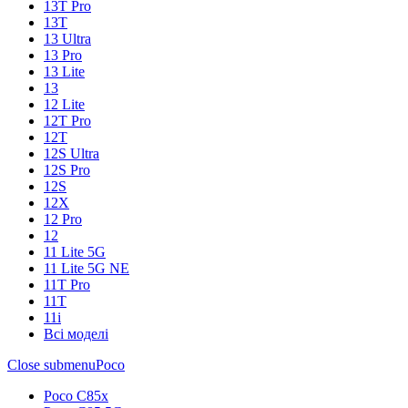
13T Pro
13T
13 Ultra
13 Pro
13 Lite
13
12 Lite
12T Pro
12T
12S Ultra
12S Pro
12S
12X
12 Pro
12
11 Lite 5G
11 Lite 5G NE
11T Pro
11T
11i
Всі моделі
Close submenu
Poco
Poco C85x