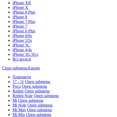
iPhone XR
iPhone X
iPhone 8 Plus
iPhone 8
iPhone 7 Plus
iPhone 7
iPhone 6 Plus
iPhone 6/6s
iPhone 5/5s
iPhone 5C
iPhone 4/4s
iPhone 3G/3Gs
Всі моделі
Close submenu
Xiaomi
Планшети
17 - 11
Open submenu
Poco
Open submenu
Redmi
Open submenu
Redmi Note
Open submenu
Mi
Open submenu
Mi Note
Open submenu
Mi Max
Open submenu
Mi Mix
Open submenu