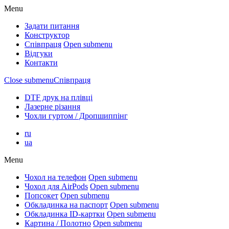
Menu
Задати питання
Конструктор
Співпраця
Open submenu
Відгуки
Контакти
Close submenu
Співпраця
DTF друк на плівці
Лазерне різання
Чохли гуртом / Дропшиппінг
ru
ua
Menu
Чохол на телефон
Open submenu
Чохол для AirPods
Open submenu
Попсокет
Open submenu
Обкладинка на паспорт
Open submenu
Обкладинка ID-картки
Open submenu
Картина / Полотно
Open submenu