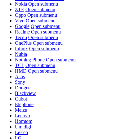
Nokia
Open submenu
ZTE
Open submenu
Oppo
Open submenu
Vivo
Open submenu
Google
Open submenu
Realme
Open submenu
Tecno
Open submenu
OnePlus
Open submenu
Infinix
Open submenu
Nubia
Nothing Phone
Open submenu
TCL
Open submenu
HMD
Open submenu
Asus
Sony
Doogee
Blackview
Cubot
Elephone
Meizu
Lenovo
Homtom
Umidigi
LeEco
LG