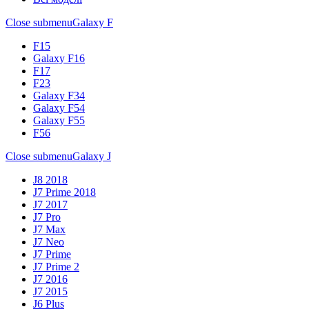
Close submenu
Galaxy F
F15
Galaxy F16
F17
F23
Galaxy F34
Galaxy F54
Galaxy F55
F56
Close submenu
Galaxy J
J8 2018
J7 Prime 2018
J7 2017
J7 Pro
J7 Max
J7 Neo
J7 Prime
J7 Prime 2
J7 2016
J7 2015
J6 Plus