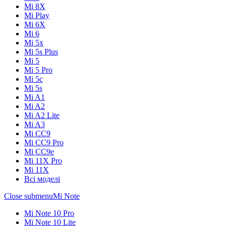
Mi 8X
Mi Play
Mi 6X
Mi 6
Mi 5x
Mi 5s Plus
Mi 5
Mi 5 Pro
Mi 5c
Mi 5s
Mi A1
Mi A2
Mi A2 Lite
Mi A3
Mi CC9
Mi CC9 Pro
Mi CC9e
Mi 11X Pro
Mi 11X
Всі моделі
Close submenu
Mi Note
Mi Note 10 Pro
Mi Note 10 Lite