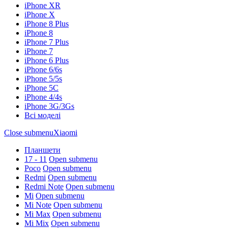
iPhone XR
iPhone X
iPhone 8 Plus
iPhone 8
iPhone 7 Plus
iPhone 7
iPhone 6 Plus
iPhone 6/6s
iPhone 5/5s
iPhone 5C
iPhone 4/4s
iPhone 3G/3Gs
Всі моделі
Close submenu
Xiaomi
Планшети
17 - 11
Open submenu
Poco
Open submenu
Redmi
Open submenu
Redmi Note
Open submenu
Mi
Open submenu
Mi Note
Open submenu
Mi Max
Open submenu
Mi Mix
Open submenu