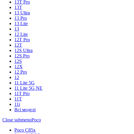
13T Pro
13T
13 Ultra
13 Pro
13 Lite
13
12 Lite
12T Pro
12T
12S Ultra
12S Pro
12S
12X
12 Pro
12
11 Lite 5G
11 Lite 5G NE
11T Pro
11T
11i
Всі моделі
Close submenu
Poco
Poco C85x