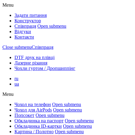
Menu
Задати питання
Конструктор
Співпраця
Open submenu
Відгуки
Контакти
Close submenu
Співпраця
DTF друк на плівці
Лазерне різання
Чохли гуртом / Дропшиппінг
ru
ua
Menu
Чохол на телефон
Open submenu
Чохол для AirPods
Open submenu
Попсокет
Open submenu
Обкладинка на паспорт
Open submenu
Обкладинка ID-картки
Open submenu
Картина / Полотно
Open submenu