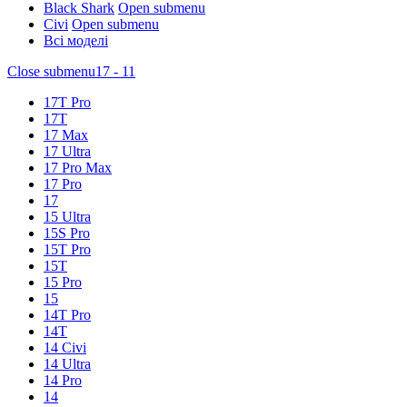
Black Shark
Open submenu
Civi
Open submenu
Всі моделі
Close submenu
17 - 11
17T Pro
17T
17 Max
17 Ultra
17 Pro Max
17 Pro
17
15 Ultra
15S Pro
15T Pro
15T
15 Pro
15
14T Pro
14T
14 Civi
14 Ultra
14 Pro
14