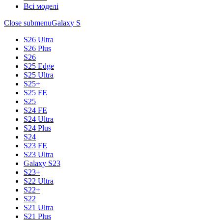
Всі моделі
Close submenu
Galaxy S
S26 Ultra
S26 Plus
S26
S25 Edge
S25 Ultra
S25+
S25 FE
S25
S24 FE
S24 Ultra
S24 Plus
S24
S23 FE
S23 Ultra
Galaxy S23
S23+
S22 Ultra
S22+
S22
S21 Ultra
S21 Plus