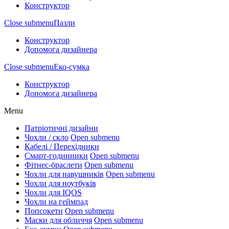
Конструктор
Close submenu
Пазли
Конструктор
Допомога дизайнера
Close submenu
Еко-сумка
Конструктор
Допомога дизайнера
Menu
Патріотичні дизайни
Чохли / скло
Open submenu
Кабелі / Перехідники
Смарт-годинники
Open submenu
Фітнес-браслети
Open submenu
Чохли для навушників
Open submenu
Чохли для ноутбуків
Чохли для IQOS
Чохли на геймпад
Попсокети
Open submenu
Маски для обличчя
Open submenu