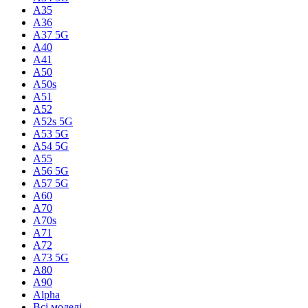
A35
A36
A37 5G
A40
A41
A50
A50s
A51
A52
A52s 5G
A53 5G
A54 5G
A55
A56 5G
A57 5G
A60
A70
A70s
A71
A72
A73 5G
A80
A90
Alpha
Всі моделі