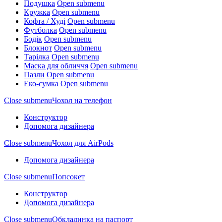
Подушка
Open submenu
Кружка
Open submenu
Кофта / Худі
Open submenu
Футболка
Open submenu
Бодік
Open submenu
Блокнот
Open submenu
Тарілка
Open submenu
Маска для обличчя
Open submenu
Пазли
Open submenu
Еко-сумка
Open submenu
Close submenu
Чохол на телефон
Конструктор
Допомога дизайнера
Close submenu
Чохол для AirPods
Допомога дизайнера
Close submenu
Попсокет
Конструктор
Допомога дизайнера
Close submenu
Обкладинка на паспорт