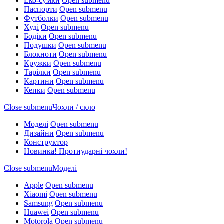
Еко-сумки
Open submenu
Паспорти
Open submenu
Футболки
Open submenu
Худі
Open submenu
Бодіки
Open submenu
Подушки
Open submenu
Блокноти
Open submenu
Кружки
Open submenu
Тарілки
Open submenu
Картини
Open submenu
Кепки
Open submenu
Close submenu
Чохли / скло
Моделі
Open submenu
Дизайни
Open submenu
Конструктор
Новинка! Протиударні чохли!
Close submenu
Моделі
Apple
Open submenu
Xiaomi
Open submenu
Samsung
Open submenu
Huawei
Open submenu
Motorola
Open submenu