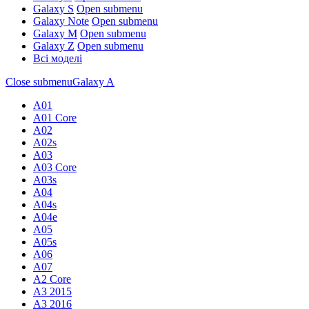
Galaxy S
Open submenu
Galaxy Note
Open submenu
Galaxy M
Open submenu
Galaxy Z
Open submenu
Всі моделі
Close submenu
Galaxy A
A01
A01 Core
A02
A02s
A03
A03 Core
A03s
A04
A04s
A04e
A05
A05s
A06
A07
A2 Core
A3 2015
A3 2016