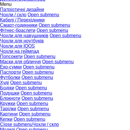
Menu
Патріотичні дизайни
Чохли / скло
Open submenu
Кабелі / Перехідники
Смарт-годинники
Open submenu
Фітнес-браслети
Open submenu
Чохли для навушників
Open submenu
Чохли для ноутбуків
Чохли для IQOS
Чохли на геймпад
Попсокети
Open submenu
Маски для обличчя
Open submenu
Еко-сумки
Open submenu
Паспорти
Open submenu
Футболки
Open submenu
Худі
Open submenu
Бодіки
Open submenu
Подушки
Open submenu
Блокноти
Open submenu
Кружки
Open submenu
Тарілки
Open submenu
Картини
Open submenu
Кепки
Open submenu
Close submenu
Чохли / скло
Моделі
Open submenu