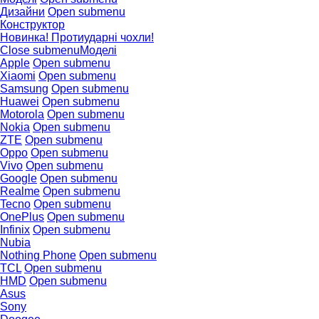
Дизайни
Open submenu
Конструктор
Новинка! Протиударні чохли!
Close submenu
Моделі
Apple
Open submenu
Xiaomi
Open submenu
Samsung
Open submenu
Huawei
Open submenu
Motorola
Open submenu
Nokia
Open submenu
ZTE
Open submenu
Oppo
Open submenu
Vivo
Open submenu
Google
Open submenu
Realme
Open submenu
Tecno
Open submenu
OnePlus
Open submenu
Infinix
Open submenu
Nubia
Nothing Phone
Open submenu
TCL
Open submenu
HMD
Open submenu
Asus
Sony