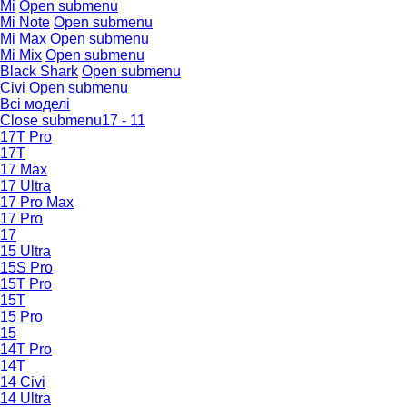
Mi
Open submenu
Mi Note
Open submenu
Mi Max
Open submenu
Mi Mix
Open submenu
Black Shark
Open submenu
Civi
Open submenu
Всі моделі
Close submenu
17 - 11
17T Pro
17T
17 Max
17 Ultra
17 Pro Max
17 Pro
17
15 Ultra
15S Pro
15T Pro
15T
15 Pro
15
14T Pro
14T
14 Civi
14 Ultra