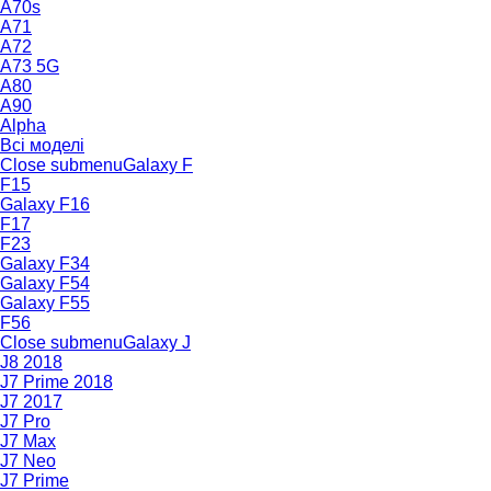
A70s
A71
A72
A73 5G
A80
A90
Alpha
Всі моделі
Close submenu
Galaxy F
F15
Galaxy F16
F17
F23
Galaxy F34
Galaxy F54
Galaxy F55
F56
Close submenu
Galaxy J
J8 2018
J7 Prime 2018
J7 2017
J7 Pro
J7 Max
J7 Neo
J7 Prime