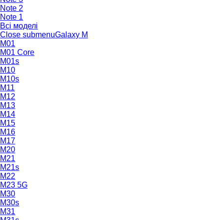
Note 2
Note 1
Всі моделі
Close submenu
Galaxy M
M01
M01 Core
M01s
M10
M10s
M11
M12
M13
M14
M15
M16
M17
M20
M21
M21s
M22
M23 5G
M30
M30s
M31