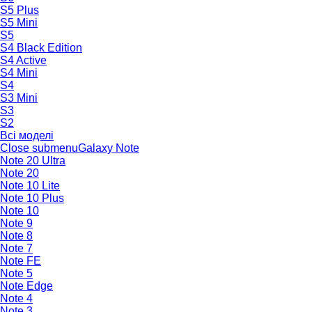
S5 Plus
S5 Mini
S5
S4 Black Edition
S4 Active
S4 Mini
S4
S3 Mini
S3
S2
Всі моделі
Close submenu
Galaxy Note
Note 20 Ultra
Note 20
Note 10 Lite
Note 10 Plus
Note 10
Note 9
Note 8
Note 7
Note FE
Note 5
Note Edge
Note 4
Note 3