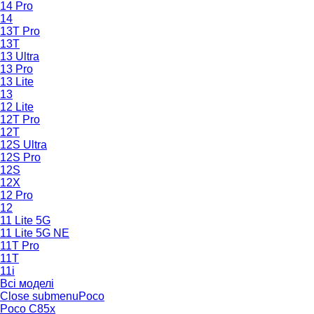
14 Pro
14
13T Pro
13T
13 Ultra
13 Pro
13 Lite
13
12 Lite
12T Pro
12T
12S Ultra
12S Pro
12S
12X
12 Pro
12
11 Lite 5G
11 Lite 5G NE
11T Pro
11T
11i
Всі моделі
Close submenu
Poco
Poco C85x