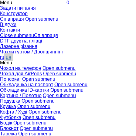
Menu
0
Задати питання
Конструктор
Співпраця
Open submenu
Відгуки
Контакти
Close submenu
Співпраця
DTF друк на плівці
Лазерне різання
Чохли гуртом / Дропшиппінг
ru
ua
Menu
Чохол на телефон
Open submenu
Чохол для AirPods
Open submenu
Попсокет
Open submenu
Обкладинка на паспорт
Open submenu
Обкладинка ID-картки
Open submenu
Картина / Полотно
Open submenu
Подушка
Open submenu
Кружка
Open submenu
Кофта / Худі
Open submenu
Футболка
Open submenu
Бодік
Open submenu
Блокнот
Open submenu
Тарілка
Open submenu