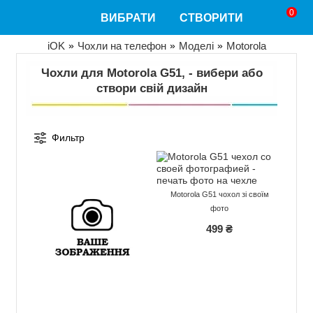
Перейти
0
ВИБРАТИ
СТВОРИТИ
до
основного
вмісту
Рядок
iOK
Чохли на телефон
Моделі
Motorola
навіґації
Чохли для Motorola G51, - вибери або
створи свій дизайн
Фильтр
Motorola G51 чохол зі своїм
фото
499 ₴