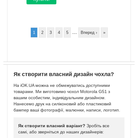
Розбивка
на
сторінки
…
Сторінка
1
Сторінка
2
Сторінка
3
Сторінка
4
Сторінка
5
Наступна
Вперед ›
Остання
»
сторінка
сторінка
Як створити власний дизайн чохла?
На iOK.UA можна не обмежуватись доступними
товарами. Ми виготовимо чохол Motorola G51 з
вашим особистим, індивідуальним дизайном.
Нанесемо друк на силіконовий або пластиковий
бампер ваші фотографії, малюнки, написи, логотип.
Як створити власний варіант?
Зробіть все
самі, або зверніться до наших дизайнерів: