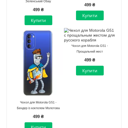
Зеленський Obay
499 ₴
499 ₴
Чохол для Motorola G51 -
Прощальний жест
499 ₴
Чохол для Motorola G51 -
Бендер із коктелем Молотова
499 ₴