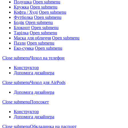
Подушка
Open submenu
Кружка
Open submenu
Кофта / Худі
Open submenu
Футболка
Open submenu
Бодік
Open submenu
Блокнот
Open submenu
Тарілка
Open submenu
Маска для обличчя
Open submenu
Пазли
Open submenu
Еко-сумка
Open submenu
Close submenu
Чохол на телефон
Конструктор
Допомога дизайнера
Close submenu
Чохол для AirPods
Допомога дизайнера
Close submenu
Попсокет
Конструктор
Допомога дизайнера
Close submenu
Обкладинка на паспорт