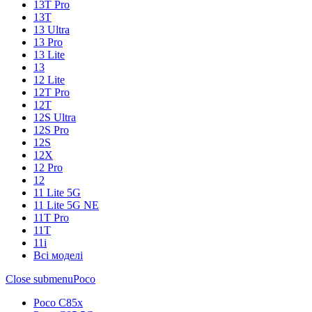
13T Pro
13T
13 Ultra
13 Pro
13 Lite
13
12 Lite
12T Pro
12T
12S Ultra
12S Pro
12S
12X
12 Pro
12
11 Lite 5G
11 Lite 5G NE
11T Pro
11T
11i
Всі моделі
Close submenu
Poco
Poco C85x