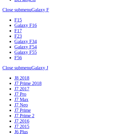
Close submenu
Galaxy F
F15
Galaxy F16
F17
F23
Galaxy F34
Galaxy F54
Galaxy F55
F56
Close submenu
Galaxy J
J8 2018
J7 Prime 2018
J7 2017
J7 Pro
J7 Max
J7 Neo
J7 Prime
J7 Prime 2
J7 2016
J7 2015
J6 Plus