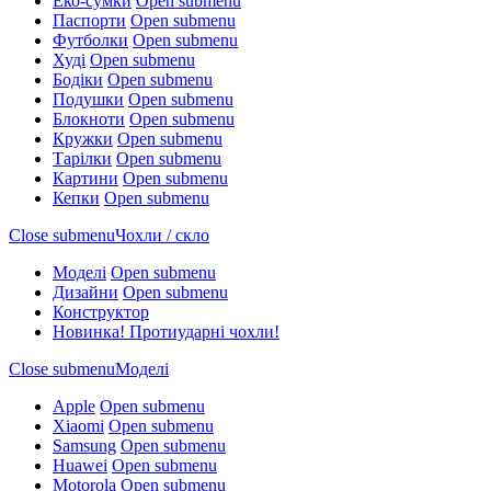
Еко-сумки
Open submenu
Паспорти
Open submenu
Футболки
Open submenu
Худі
Open submenu
Бодіки
Open submenu
Подушки
Open submenu
Блокноти
Open submenu
Кружки
Open submenu
Тарілки
Open submenu
Картини
Open submenu
Кепки
Open submenu
Close submenu
Чохли / скло
Моделі
Open submenu
Дизайни
Open submenu
Конструктор
Новинка! Протиударні чохли!
Close submenu
Моделі
Apple
Open submenu
Xiaomi
Open submenu
Samsung
Open submenu
Huawei
Open submenu
Motorola
Open submenu