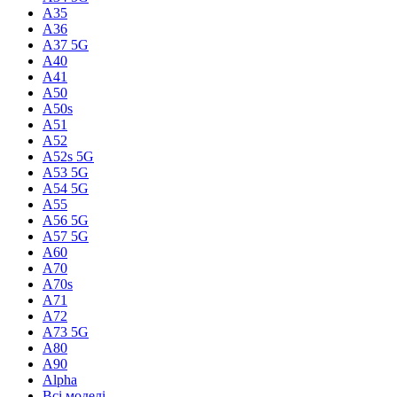
A35
A36
A37 5G
A40
A41
A50
A50s
A51
A52
A52s 5G
A53 5G
A54 5G
A55
A56 5G
A57 5G
A60
A70
A70s
A71
A72
A73 5G
A80
A90
Alpha
Всі моделі