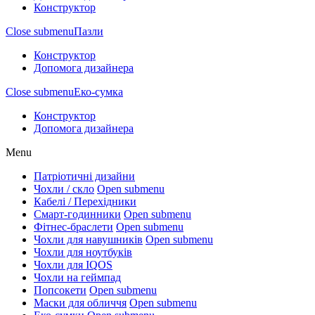
Конструктор
Close submenu
Пазли
Конструктор
Допомога дизайнера
Close submenu
Еко-сумка
Конструктор
Допомога дизайнера
Menu
Патріотичні дизайни
Чохли / скло
Open submenu
Кабелі / Перехідники
Смарт-годинники
Open submenu
Фітнес-браслети
Open submenu
Чохли для навушників
Open submenu
Чохли для ноутбуків
Чохли для IQOS
Чохли на геймпад
Попсокети
Open submenu
Маски для обличчя
Open submenu