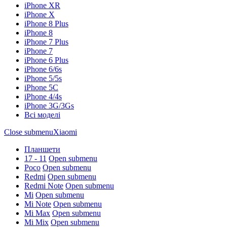
iPhone XR
iPhone X
iPhone 8 Plus
iPhone 8
iPhone 7 Plus
iPhone 7
iPhone 6 Plus
iPhone 6/6s
iPhone 5/5s
iPhone 5C
iPhone 4/4s
iPhone 3G/3Gs
Всі моделі
Close submenu
Xiaomi
Планшети
17 - 11
Open submenu
Poco
Open submenu
Redmi
Open submenu
Redmi Note
Open submenu
Mi
Open submenu
Mi Note
Open submenu
Mi Max
Open submenu
Mi Mix
Open submenu