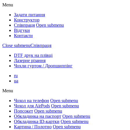
Menu
Задати питання
Конструктор
Співпраця
Open submenu
Відгуки
Контакти
Close submenu
Співпраця
DTF друк на плівці
Лазерне різання
Чохли гуртом / Дропшиппінг
ru
ua
Menu
Чохол на телефон
Open submenu
Чохол для AirPods
Open submenu
Попсокет
Open submenu
Обкладинка на паспорт
Open submenu
Обкладинка ID-картки
Open submenu
Картина / Полотно
Open submenu