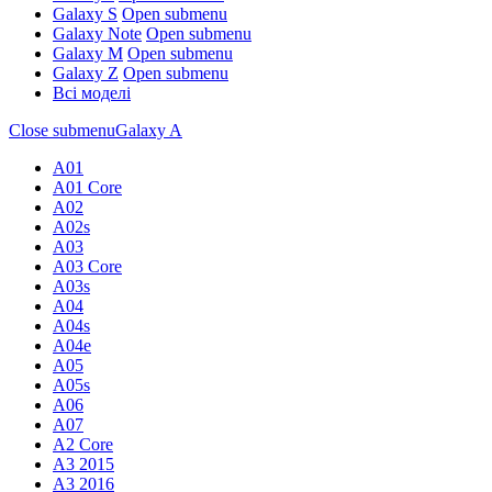
Galaxy S
Open submenu
Galaxy Note
Open submenu
Galaxy M
Open submenu
Galaxy Z
Open submenu
Всі моделі
Close submenu
Galaxy A
A01
A01 Core
A02
A02s
A03
A03 Core
A03s
A04
A04s
A04e
A05
A05s
A06
A07
A2 Core
A3 2015
A3 2016