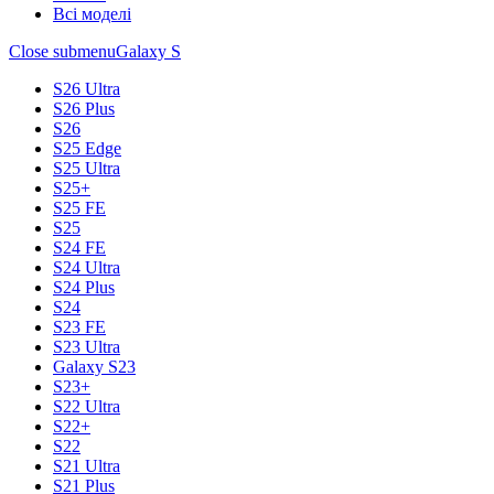
Всі моделі
Close submenu
Galaxy S
S26 Ultra
S26 Plus
S26
S25 Edge
S25 Ultra
S25+
S25 FE
S25
S24 FE
S24 Ultra
S24 Plus
S24
S23 FE
S23 Ultra
Galaxy S23
S23+
S22 Ultra
S22+
S22
S21 Ultra
S21 Plus