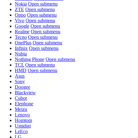
Nokia
Open submenu
ZTE
Open submenu
Oppo
Open submenu
Vivo
Open submenu
Google
Open submenu
Realme
Open submenu
Tecno
Open submenu
OnePlus
Open submenu
Infinix
Open submenu
Nubia
Nothing Phone
Open submenu
TCL
Open submenu
HMD
Open submenu
Asus
Sony
Doogee
Blackview
Cubot
Elephone
Meizu
Lenovo
Homtom
Umidigi
LeEco
LG