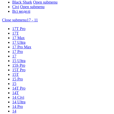
Black Shark
Open submenu
Civi
Open submenu
Всі моделі
Close submenu
17 - 11
17T Pro
17T
17 Max
17 Ultra
17 Pro Max
17 Pro
17
15 Ultra
15S Pro
15T Pro
15T
15 Pro
15
14T Pro
14T
14 Civi
14 Ultra
14 Pro
14