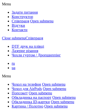
Menu
Задати питання
Конструктор
Співпраця
Open submenu
Відгуки
Контакти
Close submenu
Співпраця
DTF друк на плівці
Лазерне різання
Чохли гуртом / Дропшиппінг
ru
ua
Menu
Чохол на телефон
Open submenu
Чохол для AirPods
Open submenu
Попсокет
Open submenu
Обкладинка на паспорт
Open submenu
Обкладинка ID-картки
Open submenu
Картина / Полотно
Open submenu