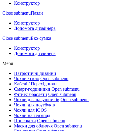
Конструктор
Close submenu
Пазли
Конструктор
Допомога дизайнера
Close submenu
Еко-сумка
Конструктор
Допомога дизайнера
Menu
Патріотичні дизайни
Чохли / скло
Open submenu
Кабелі / Перехідники
Смарт-годинники
Open submenu
Фітнес-браслети
Open submenu
Чохли для навушників
Open submenu
Чохли для ноутбуків
Чохли для IQOS
Чохли на геймпад
Попсокети
Open submenu
Маски для обличчя
Open submenu