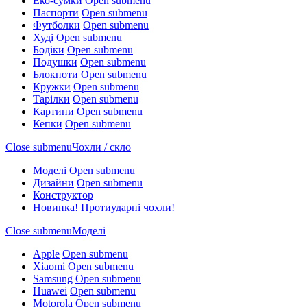
Еко-сумки
Open submenu
Паспорти
Open submenu
Футболки
Open submenu
Худі
Open submenu
Бодіки
Open submenu
Подушки
Open submenu
Блокноти
Open submenu
Кружки
Open submenu
Тарілки
Open submenu
Картини
Open submenu
Кепки
Open submenu
Close submenu
Чохли / скло
Моделі
Open submenu
Дизайни
Open submenu
Конструктор
Новинка! Протиударні чохли!
Close submenu
Моделі
Apple
Open submenu
Xiaomi
Open submenu
Samsung
Open submenu
Huawei
Open submenu
Motorola
Open submenu