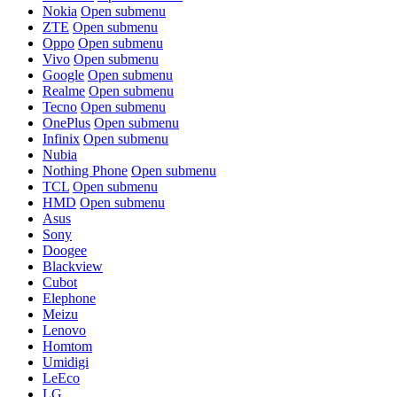
Nokia
Open submenu
ZTE
Open submenu
Oppo
Open submenu
Vivo
Open submenu
Google
Open submenu
Realme
Open submenu
Tecno
Open submenu
OnePlus
Open submenu
Infinix
Open submenu
Nubia
Nothing Phone
Open submenu
TCL
Open submenu
HMD
Open submenu
Asus
Sony
Doogee
Blackview
Cubot
Elephone
Meizu
Lenovo
Homtom
Umidigi
LeEco
LG