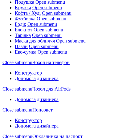
Подушка
Open submenu
Кружка
Open submenu
Кофта / Худі
Open submenu
Футболка
Open submenu
Бодік
Open submenu
Блокнот
Open submenu
Тарілка
Open submenu
Маска для обличчя
Open submenu
Пазли
Open submenu
Еко-сумка
Open submenu
Close submenu
Чохол на телефон
Конструктор
Допомога дизайнера
Close submenu
Чохол для AirPods
Допомога дизайнера
Close submenu
Попсокет
Конструктор
Допомога дизайнера
Close submenu
Обкладинка на паспорт