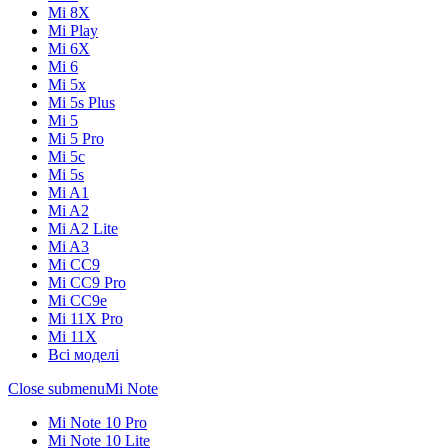
Mi 8X
Mi Play
Mi 6X
Mi 6
Mi 5x
Mi 5s Plus
Mi 5
Mi 5 Pro
Mi 5c
Mi 5s
Mi A1
Mi A2
Mi A2 Lite
Mi A3
Mi CC9
Mi CC9 Pro
Mi CC9e
Mi 11X Pro
Mi 11X
Всі моделі
Close submenu
Mi Note
Mi Note 10 Pro
Mi Note 10 Lite