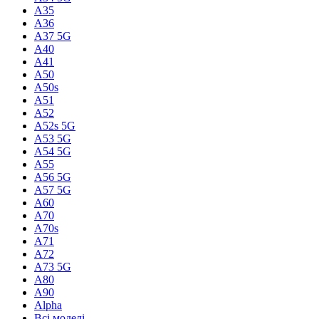
A35
A36
A37 5G
A40
A41
A50
A50s
A51
A52
A52s 5G
A53 5G
A54 5G
A55
A56 5G
A57 5G
A60
A70
A70s
A71
A72
A73 5G
A80
A90
Alpha
Всі моделі