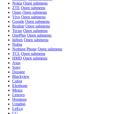
Nokia
Open submenu
ZTE
Open submenu
Oppo
Open submenu
Vivo
Open submenu
Google
Open submenu
Realme
Open submenu
Tecno
Open submenu
OnePlus
Open submenu
Infinix
Open submenu
Nubia
Nothing Phone
Open submenu
TCL
Open submenu
HMD
Open submenu
Asus
Sony
Doogee
Blackview
Cubot
Elephone
Meizu
Lenovo
Homtom
Umidigi
LeEco
LG