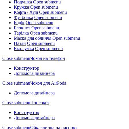
Подушка
Open submenu
Кружка
Open submenu
Кофта / Худі
Open submenu
Футболка
Open submenu
Бодік
Open submenu
Блокнот
Open submenu
Тарілка
Open submenu
Маска для обличчя
Open submenu
Пазли
Open submenu
Еко-сумка
Open submenu
Close submenu
Чохол на телефон
Конструктор
Допомога дизайнера
Close submenu
Чохол для AirPods
Допомога дизайнера
Close submenu
Попсокет
Конструктор
Допомога дизайнера
Close submenu
Обкладинка на паспорт