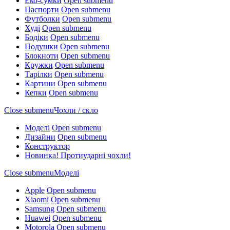
Еко-сумки
Open submenu
Паспорти
Open submenu
Футболки
Open submenu
Худі
Open submenu
Бодіки
Open submenu
Подушки
Open submenu
Блокноти
Open submenu
Кружки
Open submenu
Тарілки
Open submenu
Картини
Open submenu
Кепки
Open submenu
Close submenu
Чохли / скло
Моделі
Open submenu
Дизайни
Open submenu
Конструктор
Новинка! Протиударні чохли!
Close submenu
Моделі
Apple
Open submenu
Xiaomi
Open submenu
Samsung
Open submenu
Huawei
Open submenu
Motorola
Open submenu