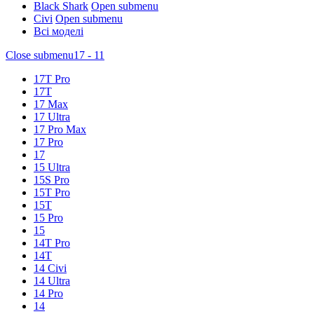
Black Shark
Open submenu
Civi
Open submenu
Всі моделі
Close submenu
17 - 11
17T Pro
17T
17 Max
17 Ultra
17 Pro Max
17 Pro
17
15 Ultra
15S Pro
15T Pro
15T
15 Pro
15
14T Pro
14T
14 Civi
14 Ultra
14 Pro
14