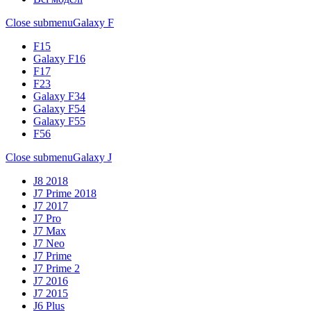
Close submenu
Galaxy F
F15
Galaxy F16
F17
F23
Galaxy F34
Galaxy F54
Galaxy F55
F56
Close submenu
Galaxy J
J8 2018
J7 Prime 2018
J7 2017
J7 Pro
J7 Max
J7 Neo
J7 Prime
J7 Prime 2
J7 2016
J7 2015
J6 Plus