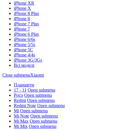
iPhone XR
iPhone X
iPhone 8 Plus
iPhone 8
iPhone 7 Plus
iPhone 7
iPhone 6 Plus
iPhone 6/6s
iPhone 5/5s
iPhone 5C
iPhone 4/4s
iPhone 3G/3Gs
Всі моделі
Close submenu
Xiaomi
Планшети
17 - 11
Open submenu
Poco
Open submenu
Redmi
Open submenu
Redmi Note
Open submenu
Mi
Open submenu
Mi Note
Open submenu
Mi Max
Open submenu
Mi Mix
Open submenu