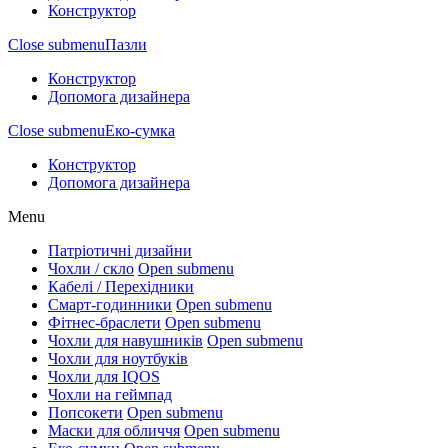
Конструктор
Close submenu
Пазли
Конструктор
Допомога дизайнера
Close submenu
Еко-сумка
Конструктор
Допомога дизайнера
Menu
Патріотичні дизайни
Чохли / скло
Open submenu
Кабелі / Перехідники
Смарт-годинники
Open submenu
Фітнес-браслети
Open submenu
Чохли для навушників
Open submenu
Чохли для ноутбуків
Чохли для IQOS
Чохли на геймпад
Попсокети
Open submenu
Маски для обличчя
Open submenu