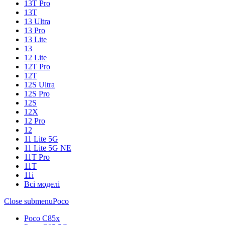
13T Pro
13T
13 Ultra
13 Pro
13 Lite
13
12 Lite
12T Pro
12T
12S Ultra
12S Pro
12S
12X
12 Pro
12
11 Lite 5G
11 Lite 5G NE
11T Pro
11T
11i
Всі моделі
Close submenu
Poco
Poco C85x