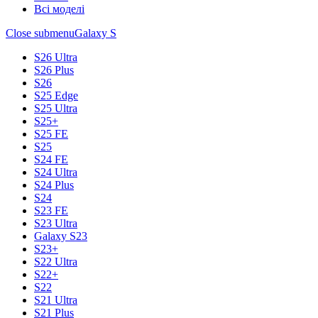
Всі моделі
Close submenu
Galaxy S
S26 Ultra
S26 Plus
S26
S25 Edge
S25 Ultra
S25+
S25 FE
S25
S24 FE
S24 Ultra
S24 Plus
S24
S23 FE
S23 Ultra
Galaxy S23
S23+
S22 Ultra
S22+
S22
S21 Ultra
S21 Plus