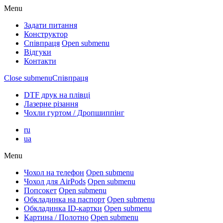
Menu
Задати питання
Конструктор
Співпраця
Open submenu
Відгуки
Контакти
Close submenu
Співпраця
DTF друк на плівці
Лазерне різання
Чохли гуртом / Дропшиппінг
ru
ua
Menu
Чохол на телефон
Open submenu
Чохол для AirPods
Open submenu
Попсокет
Open submenu
Обкладинка на паспорт
Open submenu
Обкладинка ID-картки
Open submenu
Картина / Полотно
Open submenu