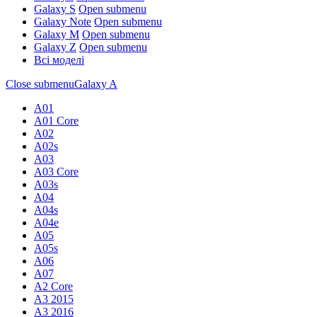
Galaxy S
Open submenu
Galaxy Note
Open submenu
Galaxy M
Open submenu
Galaxy Z
Open submenu
Всі моделі
Close submenu
Galaxy A
A01
A01 Core
A02
A02s
A03
A03 Core
A03s
A04
A04s
A04e
A05
A05s
A06
A07
A2 Core
A3 2015
A3 2016