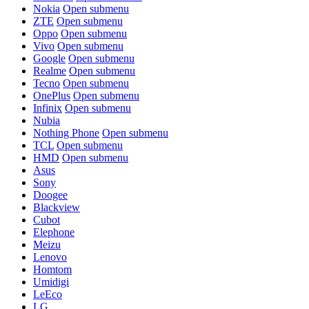
Nokia
Open submenu
ZTE
Open submenu
Oppo
Open submenu
Vivo
Open submenu
Google
Open submenu
Realme
Open submenu
Tecno
Open submenu
OnePlus
Open submenu
Infinix
Open submenu
Nubia
Nothing Phone
Open submenu
TCL
Open submenu
HMD
Open submenu
Asus
Sony
Doogee
Blackview
Cubot
Elephone
Meizu
Lenovo
Homtom
Umidigi
LeEco
LG