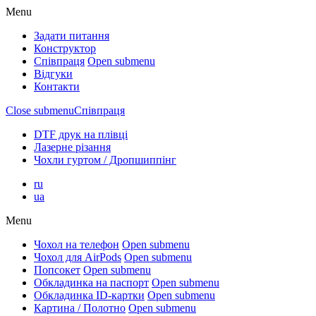
Menu
Задати питання
Конструктор
Співпраця
Open submenu
Відгуки
Контакти
Close submenu
Співпраця
DTF друк на плівці
Лазерне різання
Чохли гуртом / Дропшиппінг
ru
ua
Menu
Чохол на телефон
Open submenu
Чохол для AirPods
Open submenu
Попсокет
Open submenu
Обкладинка на паспорт
Open submenu
Обкладинка ID-картки
Open submenu
Картина / Полотно
Open submenu