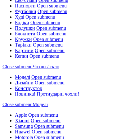
Еко-сумки
Open submenu
Паспорти
Open submenu
Футболки
Open submenu
Худі
Open submenu
Бодіки
Open submenu
Подушки
Open submenu
Блокноти
Open submenu
Кружки
Open submenu
Тарілки
Open submenu
Картини
Open submenu
Кепки
Open submenu
Close submenu
Чохли / скло
Моделі
Open submenu
Дизайни
Open submenu
Конструктор
Новинка! Протиударні чохли!
Close submenu
Моделі
Apple
Open submenu
Xiaomi
Open submenu
Samsung
Open submenu
Huawei
Open submenu
Motorola
Open submenu