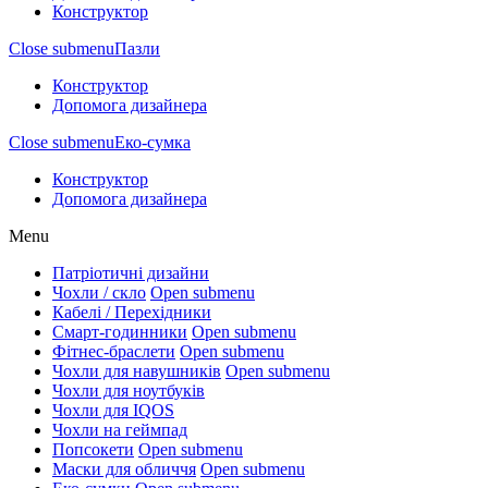
Конструктор
Close submenu
Пазли
Конструктор
Допомога дизайнера
Close submenu
Еко-сумка
Конструктор
Допомога дизайнера
Menu
Патріотичні дизайни
Чохли / скло
Open submenu
Кабелі / Перехідники
Смарт-годинники
Open submenu
Фітнес-браслети
Open submenu
Чохли для навушників
Open submenu
Чохли для ноутбуків
Чохли для IQOS
Чохли на геймпад
Попсокети
Open submenu
Маски для обличчя
Open submenu