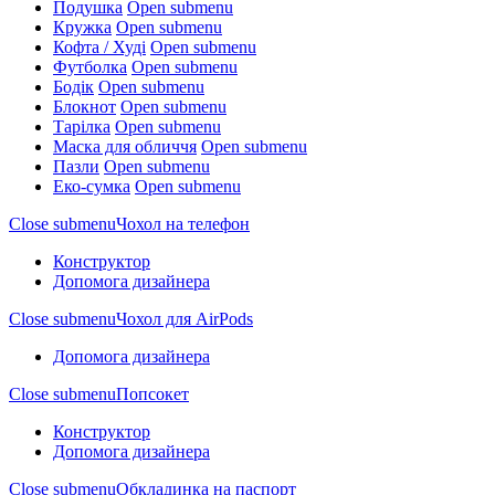
Подушка
Open submenu
Кружка
Open submenu
Кофта / Худі
Open submenu
Футболка
Open submenu
Бодік
Open submenu
Блокнот
Open submenu
Тарілка
Open submenu
Маска для обличчя
Open submenu
Пазли
Open submenu
Еко-сумка
Open submenu
Close submenu
Чохол на телефон
Конструктор
Допомога дизайнера
Close submenu
Чохол для AirPods
Допомога дизайнера
Close submenu
Попсокет
Конструктор
Допомога дизайнера
Close submenu
Обкладинка на паспорт