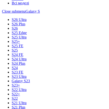
Всі моделі
Close submenu
Galaxy S
S26 Ultra
S26 Plus
S26
S25 Edge
S25 Ultra
S25+
S25 FE
S25
S24 FE
S24 Ultra
S24 Plus
S24
S23 FE
S23 Ultra
Galaxy S23
S23+
S22 Ultra
S22+
S22
S21 Ultra
S21 Plus