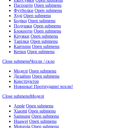
Еко-сумки
Open submenu
Паспорти
Open submenu
Футболки
Open submenu
Худі
Open submenu
Бодіки
Open submenu
Подушки
Open submenu
Блокноти
Open submenu
Кружки
Open submenu
Тарілки
Open submenu
Картини
Open submenu
Кепки
Open submenu
Close submenu
Чохли / скло
Моделі
Open submenu
Дизайни
Open submenu
Конструктор
Новинка! Протиударні чохли!
Close submenu
Моделі
Apple
Open submenu
Xiaomi
Open submenu
Samsung
Open submenu
Huawei
Open submenu
Motorola
Open submenu