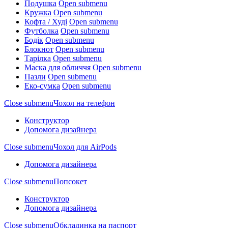
Подушка
Open submenu
Кружка
Open submenu
Кофта / Худі
Open submenu
Футболка
Open submenu
Бодік
Open submenu
Блокнот
Open submenu
Тарілка
Open submenu
Маска для обличчя
Open submenu
Пазли
Open submenu
Еко-сумка
Open submenu
Close submenu
Чохол на телефон
Конструктор
Допомога дизайнера
Close submenu
Чохол для AirPods
Допомога дизайнера
Close submenu
Попсокет
Конструктор
Допомога дизайнера
Close submenu
Обкладинка на паспорт