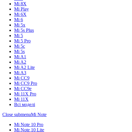
Mi 8X
Mi Play
Mi 6X
Mi 6
Mi 5x
Mi 5s Plus
Mi 5
Mi 5 Pro
Mi 5c
Mi 5s
Mi A1
Mi A2
Mi A2 Lite
Mi A3
Mi CC9
Mi CC9 Pro
Mi CC9e
Mi 11X Pro
Mi 11X
Всі моделі
Close submenu
Mi Note
Mi Note 10 Pro
Mi Note 10 Lite