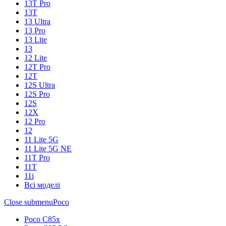
13T Pro
13T
13 Ultra
13 Pro
13 Lite
13
12 Lite
12T Pro
12T
12S Ultra
12S Pro
12S
12X
12 Pro
12
11 Lite 5G
11 Lite 5G NE
11T Pro
11T
11i
Всі моделі
Close submenu
Poco
Poco C85x