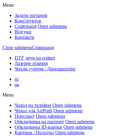
Menu
Задати питання
Конструктор
Співпраця
Open submenu
Відгуки
Контакти
Close submenu
Співпраця
DTF друк на плівці
Лазерне різання
Чохли гуртом / Дропшиппінг
ru
ua
Menu
Чохол на телефон
Open submenu
Чохол для AirPods
Open submenu
Попсокет
Open submenu
Обкладинка на паспорт
Open submenu
Обкладинка ID-картки
Open submenu
Картина / Полотно
Open submenu