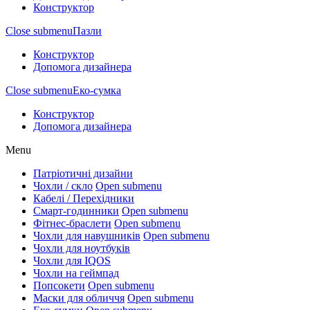
Конструктор
Close submenu
Пазли
Конструктор
Допомога дизайнера
Close submenu
Еко-сумка
Конструктор
Допомога дизайнера
Menu
Патріотичні дизайни
Чохли / скло
Open submenu
Кабелі / Перехідники
Смарт-годинники
Open submenu
Фітнес-браслети
Open submenu
Чохли для навушників
Open submenu
Чохли для ноутбуків
Чохли для IQOS
Чохли на геймпад
Попсокети
Open submenu
Маски для обличчя
Open submenu