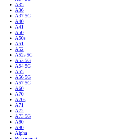
A35
A36
A37 5G
A40
A41
A50
A50s
A51
A52
A52s 5G
A53 5G
A54 5G
A55
A56 5G
A57 5G
A60
A70
A70s
A71
A72
A73 5G
A80
A90
Alpha
Всі моделі