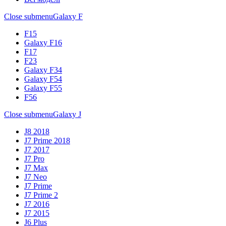
Close submenu
Galaxy F
F15
Galaxy F16
F17
F23
Galaxy F34
Galaxy F54
Galaxy F55
F56
Close submenu
Galaxy J
J8 2018
J7 Prime 2018
J7 2017
J7 Pro
J7 Max
J7 Neo
J7 Prime
J7 Prime 2
J7 2016
J7 2015
J6 Plus