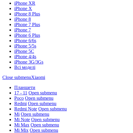
iPhone XR
iPhone X
iPhone 8 Plus
iPhone 8
iPhone 7 Plus
iPhone 7
iPhone 6 Plus
iPhone 6/6s
iPhone 5/5s
iPhone 5C
iPhone 4/4s
iPhone 3G/3Gs
Всі моделі
Close submenu
Xiaomi
Планшети
17 - 11
Open submenu
Poco
Open submenu
Redmi
Open submenu
Redmi Note
Open submenu
Mi
Open submenu
Mi Note
Open submenu
Mi Max
Open submenu
Mi Mix
Open submenu