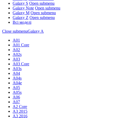
Galaxy S
Open submenu
Galaxy Note
Open submenu
Galaxy M
Open submenu
Galaxy Z
Open submenu
Всі моделі
Close submenu
Galaxy A
A01
A01 Core
A02
A02s
A03
A03 Core
A03s
A04
A04s
A04e
A05
A05s
A06
A07
A2 Core
A3 2015
A3 2016