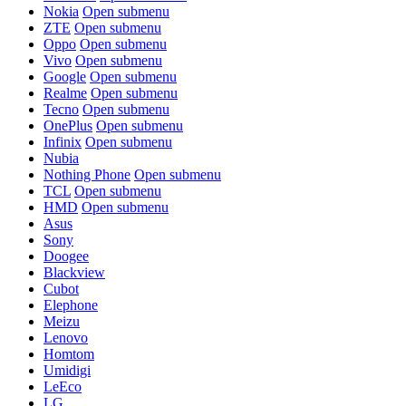
Nokia
Open submenu
ZTE
Open submenu
Oppo
Open submenu
Vivo
Open submenu
Google
Open submenu
Realme
Open submenu
Tecno
Open submenu
OnePlus
Open submenu
Infinix
Open submenu
Nubia
Nothing Phone
Open submenu
TCL
Open submenu
HMD
Open submenu
Asus
Sony
Doogee
Blackview
Cubot
Elephone
Meizu
Lenovo
Homtom
Umidigi
LeEco
LG