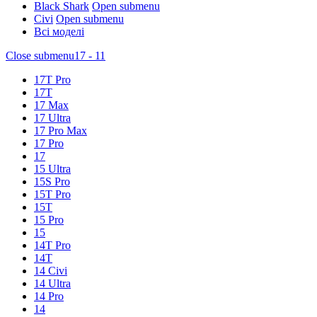
Black Shark
Open submenu
Civi
Open submenu
Всі моделі
Close submenu
17 - 11
17T Pro
17T
17 Max
17 Ultra
17 Pro Max
17 Pro
17
15 Ultra
15S Pro
15T Pro
15T
15 Pro
15
14T Pro
14T
14 Civi
14 Ultra
14 Pro
14