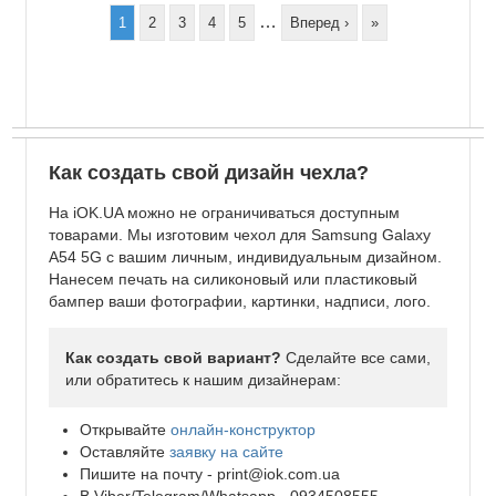
…
Page
1
Page
2
Page
3
Page
4
Page
5
Следующая
Вперед ›
Последняя
»
страница
страница
Как создать свой дизайн чехла?
На iOK.UA можно не ограничиваться доступным
товарами. Мы изготовим чехол для Samsung Galaxy
A54 5G с вашим личным, индивидуальным дизайном.
Нанесем печать на силиконовый или пластиковый
бампер ваши фотографии, картинки, надписи, лого.
Как создать свой вариант?
Сделайте все сами,
или обратитесь к нашим дизайнерам:
Открывайте
онлайн-конструктор
Оставляйте
заявку на сайте
Пишите на почту -
print@iok.com.ua
В Viber/Telegram/Whatsapp - 0934508555