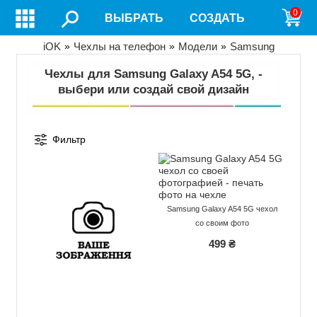
Перейти
0
ВЫБРАТЬ
СОЗДАТЬ
к
основному
содержанию
Строка
iOK
Чехлы на телефон
Модели
Samsung
навигации
Чехлы для Samsung Galaxy A54 5G, -
выбери или создай свой дизайн
Фильтр
Samsung Galaxy A54 5G чехол
со своим фото
499 ₴