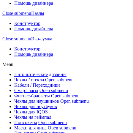
Помощь дизайнера
Close submenu
Пазлы
Конструктор
Помощь дизайнера
Close submenu
Эко-сумка
Конструктор
Помощь дизайнера
Menu
Патриотические дизайны
Чехлы / стекла
Open submenu
Кабели / Переходники
Смарт-часы
Open submenu
Фитнес-браслеты
Open submenu
Чехлы для наушников
Open submenu
Чехлы для ноутбуков
Чехлы для IQOS
Чехлы на геймпад
Попсокеты
Open submenu
Маски для лица
Open submenu