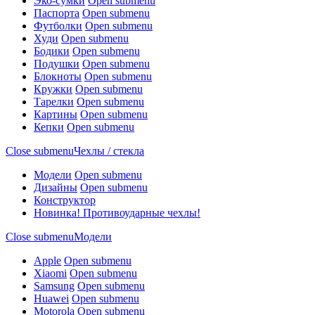
Эко-сумки
Open submenu
Паспорта
Open submenu
Футболки
Open submenu
Худи
Open submenu
Бодики
Open submenu
Подушки
Open submenu
Блокноты
Open submenu
Кружки
Open submenu
Тарелки
Open submenu
Картины
Open submenu
Кепки
Open submenu
Close submenu
Чехлы / стекла
Модели
Open submenu
Дизайны
Open submenu
Конструктор
Новинка! Противоударные чехлы!
Close submenu
Модели
Apple
Open submenu
Xiaomi
Open submenu
Samsung
Open submenu
Huawei
Open submenu
Motorola
Open submenu