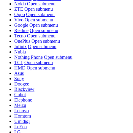
Nokia
Open submenu
ZTE
Open submenu
Oppo
Open submenu
Vivo
Open submenu
Google
Open submenu
Realme
Open submenu
Tecno
Open submenu
OnePlus
Open submenu
Infinix
Open submenu
Nubia
Nothing Phone
Open submenu
TCL
Open submenu
HMD
Open submenu
Asus
Sony
Doogee
Blackview
Cubot
Elephone
Meizu
Lenovo
Homtom
Umidigi
LeEco
LG