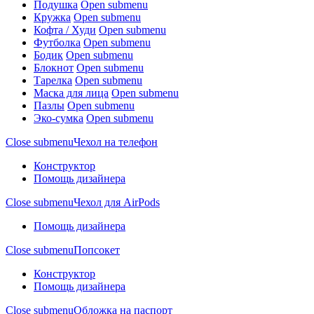
Подушка
Open submenu
Кружка
Open submenu
Кофта / Худи
Open submenu
Футболка
Open submenu
Бодик
Open submenu
Блокнот
Open submenu
Тарелка
Open submenu
Маска для лица
Open submenu
Пазлы
Open submenu
Эко-сумка
Open submenu
Close submenu
Чехол на телефон
Конструктор
Помощь дизайнера
Close submenu
Чехол для AirPods
Помощь дизайнера
Close submenu
Попсокет
Конструктор
Помощь дизайнера
Close submenu
Обложка на паспорт