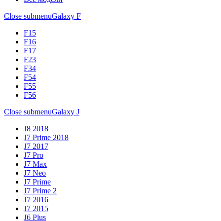
Close submenu
Galaxy F
F15
F16
F17
F23
F34
F54
F55
F56
Close submenu
Galaxy J
J8 2018
J7 Prime 2018
J7 2017
J7 Pro
J7 Max
J7 Neo
J7 Prime
J7 Prime 2
J7 2016
J7 2015
J6 Plus