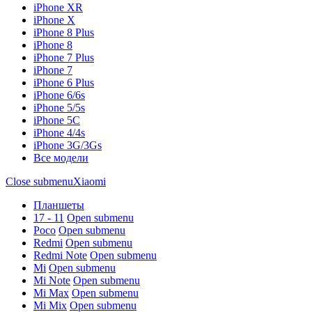
iPhone XR
iPhone X
iPhone 8 Plus
iPhone 8
iPhone 7 Plus
iPhone 7
iPhone 6 Plus
iPhone 6/6s
iPhone 5/5s
iPhone 5C
iPhone 4/4s
iPhone 3G/3Gs
Все модели
Close submenu
Xiaomi
Планшеты
17 - 11
Open submenu
Poco
Open submenu
Redmi
Open submenu
Redmi Note
Open submenu
Mi
Open submenu
Mi Note
Open submenu
Mi Max
Open submenu
Mi Mix
Open submenu