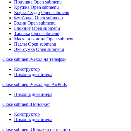
Подушка
Open submenu
Кружка
Open submenu
Кофта / Худи
Open submenu
Футболка
Open submenu
Бодик
Open submenu
Блокнот
Open submenu
Тарелка
Open submenu
Маска для лица
Open submenu
Пазлы
Open submenu
Эко-сумка
Open submenu
Close submenu
Чехол на телефон
Конструктор
Помощь дизайнера
Close submenu
Чехол для AirPods
Помощь дизайнера
Close submenu
Попсокет
Конструктор
Помощь дизайнера
Close submenu
Обложка на паспорт