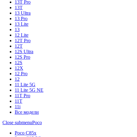
13T Pro
13T
13 Ultra
13 Pro
13 Lite
13
12 Lite
12T Pro
12T
12S Ultra
12S Pro
12S
12X
12 Pro
12
11 Lite 5G
11 Lite 5G NE
11T Pro
11T
11i
Все модели
Close submenu
Poco
Poco C85x