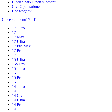
Black Shark
Open submenu
Civi
Open submenu
Все модели
Close submenu
17 - 11
17T Pro
17T
17 Max
17 Ultra
17 Pro Max
17 Pro
17
15 Ultra
15S Pro
15T Pro
15T
15 Pro
15
14T Pro
14T
14 Civi
14 Ultra
14 Pro
14