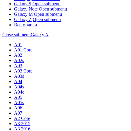
Galaxy S
Open submenu
Galaxy Note
Open submenu
Galaxy M
Open submenu
Galaxy Z
Open submenu
Все модели
Close submenu
Galaxy A
A01
A01 Core
A02
A02s
A03
A03 Core
A03s
A04
A04s
A04e
A05
A05s
A06
A07
A2 Core
A3 2015
A3 2016