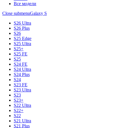
Все модели
Close submenu
Galaxy S
S26 Ultra
S26 Plus
S26
S25 Edge
S25 Ultra
S25+
S25 FE
S25
S24 FE
S24 Ultra
S24 Plus
S24
S23 FE
S23 Ultra
S23
S23+
S22 Ultra
S22+
S22
S21 Ultra
S21 Plus