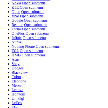
Nokia
Open submenu
ZTE
Open submenu
Oppo
Open submenu
Vivo
Open submenu
Google
Open submenu
Realme
Open submenu
Tecno
Open submenu
OnePlus
Open submenu
Infinix
Open submenu
Nubia
Nothing Phone
Open submenu
TCL
Open submenu
HMD
Open submenu
Asus
Sony
Doogee
Blackview
Cubot
Elephone
Meizu
Lenovo
Homtom
Umidigi
LeEco
LG