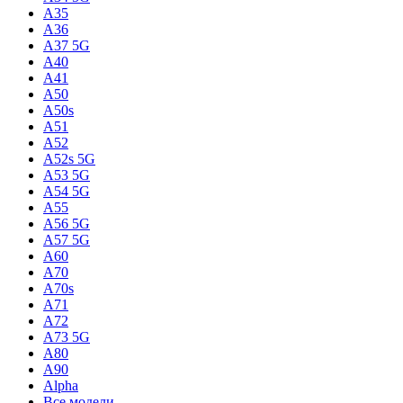
A35
A36
A37 5G
A40
A41
A50
A50s
A51
A52
A52s 5G
A53 5G
A54 5G
A55
A56 5G
A57 5G
A60
A70
A70s
A71
A72
A73 5G
A80
A90
Alpha
Все модели