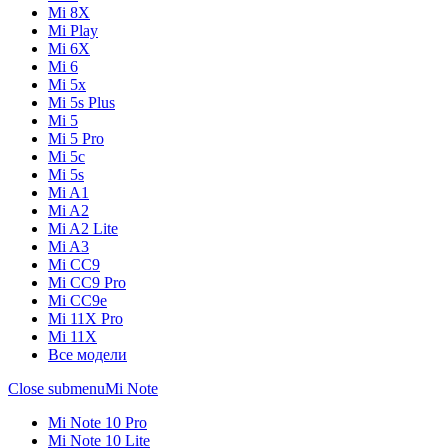
Mi 8X
Mi Play
Mi 6X
Mi 6
Mi 5x
Mi 5s Plus
Mi 5
Mi 5 Pro
Mi 5c
Mi 5s
Mi A1
Mi A2
Mi A2 Lite
Mi A3
Mi CC9
Mi CC9 Pro
Mi CC9e
Mi 11X Pro
Mi 11X
Все модели
Close submenu
Mi Note
Mi Note 10 Pro
Mi Note 10 Lite