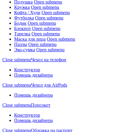
Подушка
Open submenu
Кружка
Open submenu
Кофта / Худи
Open submenu
Футболка
Open submenu
Бодик
Open submenu
Блокнот
Open submenu
Тарелка
Open submenu
Маска для лица
Open submenu
Пазлы
Open submenu
Эко-сумка
Open submenu
Close submenu
Чехол на телефон
Конструктор
Помощь дизайнера
Close submenu
Чехол для AirPods
Помощь дизайнера
Close submenu
Попсокет
Конструктор
Помощь дизайнера
Close submenu
Обложка на паспорт