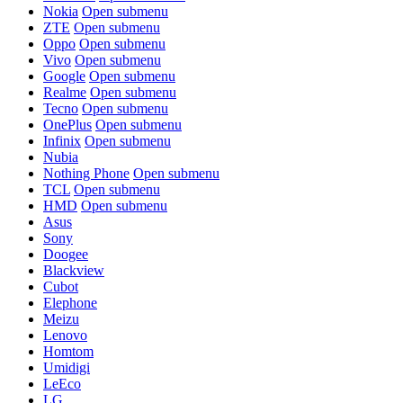
Nokia
Open submenu
ZTE
Open submenu
Oppo
Open submenu
Vivo
Open submenu
Google
Open submenu
Realme
Open submenu
Tecno
Open submenu
OnePlus
Open submenu
Infinix
Open submenu
Nubia
Nothing Phone
Open submenu
TCL
Open submenu
HMD
Open submenu
Asus
Sony
Doogee
Blackview
Cubot
Elephone
Meizu
Lenovo
Homtom
Umidigi
LeEco
LG