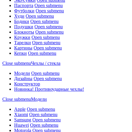
Эко-сумки
Open submenu
Паспорта
Open submenu
Футболки
Open submenu
Худи
Open submenu
Бодики
Open submenu
Подушки
Open submenu
Блокноты
Open submenu
Кружки
Open submenu
Тарелки
Open submenu
Картины
Open submenu
Кепки
Open submenu
Close submenu
Чехлы / стекла
Модели
Open submenu
Дизайны
Open submenu
Конструктор
Новинка! Противоударные чехлы!
Close submenu
Модели
Apple
Open submenu
Xiaomi
Open submenu
Samsung
Open submenu
Huawei
Open submenu
Motorola
Open submenu