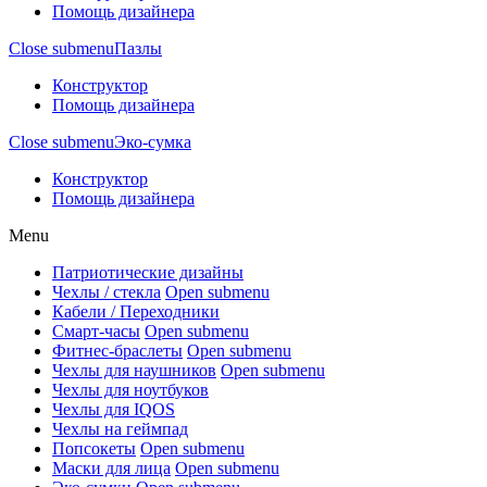
Помощь дизайнера
Close submenu
Пазлы
Конструктор
Помощь дизайнера
Close submenu
Эко-сумка
Конструктор
Помощь дизайнера
Menu
Патриотические дизайны
Чехлы / стекла
Open submenu
Кабели / Переходники
Смарт-часы
Open submenu
Фитнес-браслеты
Open submenu
Чехлы для наушников
Open submenu
Чехлы для ноутбуков
Чехлы для IQOS
Чехлы на геймпад
Попсокеты
Open submenu
Маски для лица
Open submenu