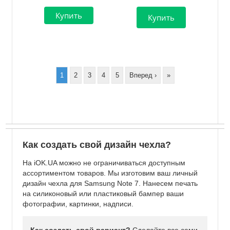
Нумерация
страниц
Page
1
Page
2
Page
3
Page
4
Page
5
Следующая
Вперед ›
Последняя
»
страница
страница
Как создать свой дизайн чехла?
На iOK.UA можно не ограничиваться доступным
ассортиментом товаров. Мы изготовим ваш личный
дизайн чехла для Samsung Note 7. Нанесем печать
на силиконовый или пластиковый бампер ваши
фотографии, картинки, надписи.