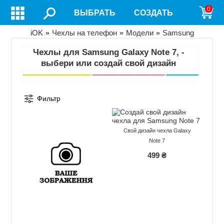
Перейти
0
ВЫБРАТЬ
СОЗДАТЬ
к
основному
содержанию
Строка
iOK
Чехлы на телефон
Модели
Samsung
навигации
Чехлы для Samsung Galaxy Note 7, -
выбери или создай свой дизайн
Фильтр
Свой дизайн чехла Galaxy
Note 7
499 ₴