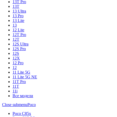
13T Pro
13T
13 Ultra
13 Pro
13 Lite
13
12 Lite
12T Pro
12T
12S Ultra
12S Pro
12S
12X
12 Pro
12
11 Lite 5G
11 Lite 5G NE
11T Pro
11T
11i
Все модели
Close submenu
Poco
Poco C85x