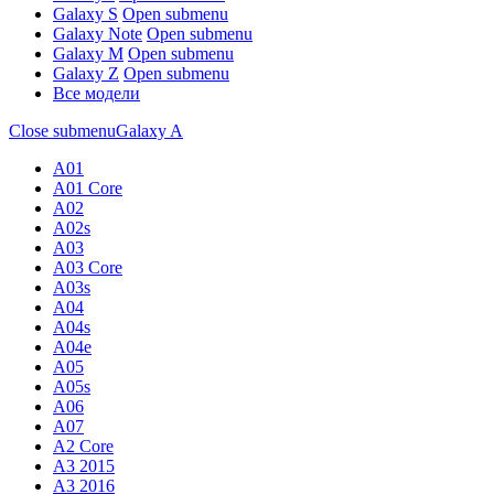
Galaxy S
Open submenu
Galaxy Note
Open submenu
Galaxy M
Open submenu
Galaxy Z
Open submenu
Все модели
Close submenu
Galaxy A
A01
A01 Core
A02
A02s
A03
A03 Core
A03s
A04
A04s
A04e
A05
A05s
A06
A07
A2 Core
A3 2015
A3 2016