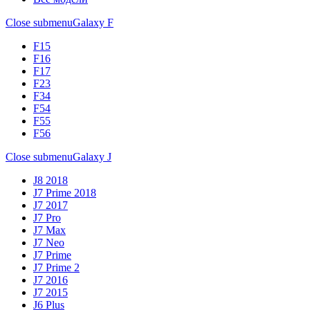
Close submenu
Galaxy F
F15
F16
F17
F23
F34
F54
F55
F56
Close submenu
Galaxy J
J8 2018
J7 Prime 2018
J7 2017
J7 Pro
J7 Max
J7 Neo
J7 Prime
J7 Prime 2
J7 2016
J7 2015
J6 Plus