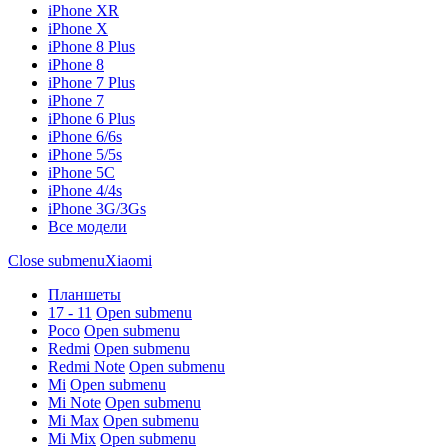
iPhone XR
iPhone X
iPhone 8 Plus
iPhone 8
iPhone 7 Plus
iPhone 7
iPhone 6 Plus
iPhone 6/6s
iPhone 5/5s
iPhone 5C
iPhone 4/4s
iPhone 3G/3Gs
Все модели
Close submenu
Xiaomi
Планшеты
17 - 11
Open submenu
Poco
Open submenu
Redmi
Open submenu
Redmi Note
Open submenu
Mi
Open submenu
Mi Note
Open submenu
Mi Max
Open submenu
Mi Mix
Open submenu