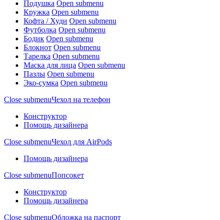
Подушка
Open submenu
Кружка
Open submenu
Кофта / Худи
Open submenu
Футболка
Open submenu
Бодик
Open submenu
Блокнот
Open submenu
Тарелка
Open submenu
Маска для лица
Open submenu
Пазлы
Open submenu
Эко-сумка
Open submenu
Close submenu
Чехол на телефон
Конструктор
Помощь дизайнера
Close submenu
Чехол для AirPods
Помощь дизайнера
Close submenu
Попсокет
Конструктор
Помощь дизайнера
Close submenu
Обложка на паспорт