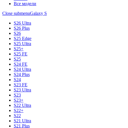
Все модели
Close submenu
Galaxy S
S26 Ultra
S26 Plus
S26
S25 Edge
S25 Ultra
S25+
S25 FE
S25
S24 FE
S24 Ultra
S24 Plus
S24
S23 FE
S23 Ultra
S23
S23+
S22 Ultra
S22+
S22
S21 Ultra
S21 Plus