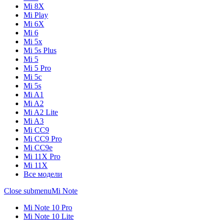
Mi 8X
Mi Play
Mi 6X
Mi 6
Mi 5x
Mi 5s Plus
Mi 5
Mi 5 Pro
Mi 5c
Mi 5s
Mi A1
Mi A2
Mi A2 Lite
Mi A3
Mi CC9
Mi CC9 Pro
Mi CC9e
Mi 11X Pro
Mi 11X
Все модели
Close submenu
Mi Note
Mi Note 10 Pro
Mi Note 10 Lite