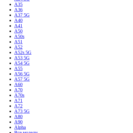
A35
A36
A37 5G
A40
A41
A50
A50s
A51
A52
A52s 5G
A53 5G
A54 5G
A55
A56 5G
A57 5G
A60
A70
A70s
A71
A72
A73 5G
A80
A90
Alpha
Все модели