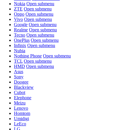
Nokia
Open submenu
ZTE
Open submenu
Oppo
Open submenu
Vivo
Open submenu
Google
Open submenu
Realme
Open submenu
Tecno
Open submenu
OnePlus
Open submenu
Infinix
Open submenu
Nubia
Nothing Phone
Open submenu
TCL
Open submenu
HMD
Open submenu
Asus
Sony
Doogee
Blackview
Cubot
Elephone
Meizu
Lenovo
Homtom
Umidigi
LeEco
LG