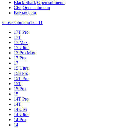
Black Shark
Open submenu
Civi
Open submenu
Все модели
Close submenu
17 - 11
17T Pro
17T
17 Max
17 Ultra
17 Pro Max
17 Pro
17
15 Ultra
15S Pro
15T Pro
15T
15 Pro
15
14T Pro
14T
14 Civi
14 Ultra
14 Pro
14