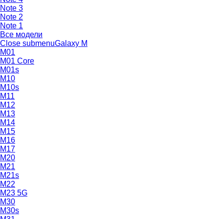
Note 3
Note 2
Note 1
Все модели
Close submenu
Galaxy M
M01
M01 Core
M01s
M10
M10s
M11
M12
M13
M14
M15
M16
M17
M20
M21
M21s
M22
M23 5G
M30
M30s