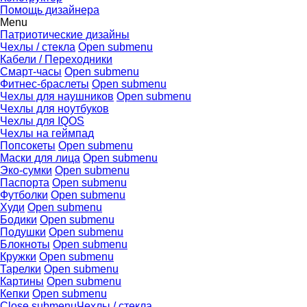
Помощь дизайнера
Menu
Патриотические дизайны
Чехлы / стекла
Open submenu
Кабели / Переходники
Смарт-часы
Open submenu
Фитнес-браслеты
Open submenu
Чехлы для наушников
Open submenu
Чехлы для ноутбуков
Чехлы для IQOS
Чехлы на геймпад
Попсокеты
Open submenu
Маски для лица
Open submenu
Эко-сумки
Open submenu
Паспорта
Open submenu
Футболки
Open submenu
Худи
Open submenu
Бодики
Open submenu
Подушки
Open submenu
Блокноты
Open submenu
Кружки
Open submenu
Тарелки
Open submenu
Картины
Open submenu
Кепки
Open submenu
Close submenu
Чехлы / стекла