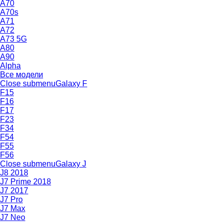
A70
A70s
A71
A72
A73 5G
A80
A90
Alpha
Все модели
Close submenu
Galaxy F
F15
F16
F17
F23
F34
F54
F55
F56
Close submenu
Galaxy J
J8 2018
J7 Prime 2018
J7 2017
J7 Pro
J7 Max
J7 Neo