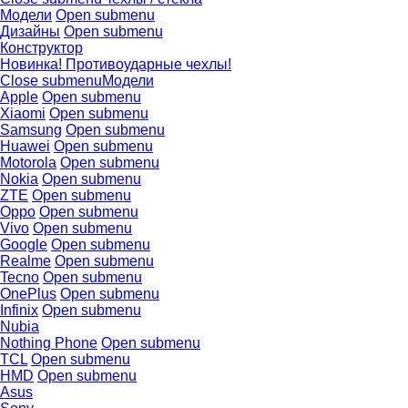
Модели
Open submenu
Дизайны
Open submenu
Конструктор
Новинка! Противоударные чехлы!
Close submenu
Модели
Apple
Open submenu
Xiaomi
Open submenu
Samsung
Open submenu
Huawei
Open submenu
Motorola
Open submenu
Nokia
Open submenu
ZTE
Open submenu
Oppo
Open submenu
Vivo
Open submenu
Google
Open submenu
Realme
Open submenu
Tecno
Open submenu
OnePlus
Open submenu
Infinix
Open submenu
Nubia
Nothing Phone
Open submenu
TCL
Open submenu
HMD
Open submenu
Asus