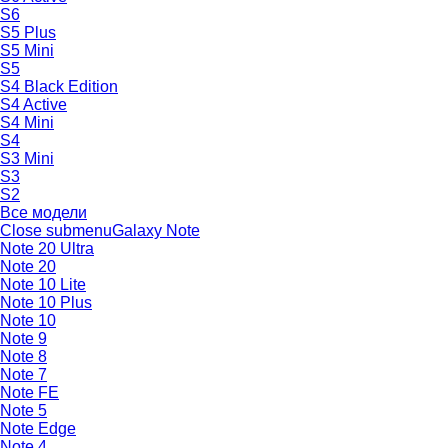
S6
S5 Plus
S5 Mini
S5
S4 Black Edition
S4 Active
S4 Mini
S4
S3 Mini
S3
S2
Все модели
Close submenu
Galaxy Note
Note 20 Ultra
Note 20
Note 10 Lite
Note 10 Plus
Note 10
Note 9
Note 8
Note 7
Note FE
Note 5
Note Edge
Note 4