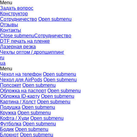
Menu
Задать вопрос
Конструктор
Сотрудничество
Open submenu
Отзывы
Контакты
Close submenu
Сотрудничество
DTF печать на пленке
Лазерная резка
Чехлы оптом / дропшиппинг
ru
ua
Menu
Чехол на телефон
Open submenu
Чехол для AirPods
Open submenu
Попсокет
Open submenu
Обложка на паспорт
Open submenu
Обложка ID-карту
Open submenu
Картина / Холст
Open submenu
Подушка
Open submenu
Кружка
Open submenu
Кофта / Худи
Open submenu
Футболка
Open submenu
Бодик
Open submenu
Блокнот
Open submenu