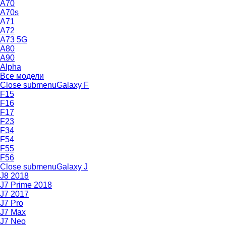
A70
A70s
A71
A72
A73 5G
A80
A90
Alpha
Все модели
Close submenu
Galaxy F
F15
F16
F17
F23
F34
F54
F55
F56
Close submenu
Galaxy J
J8 2018
J7 Prime 2018
J7 2017
J7 Pro
J7 Max
J7 Neo