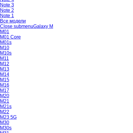
Note 3
Note 2
Note 1
Все модели
Close submenu
Galaxy M
M01
M01 Core
M01s
M10
M10s
M11
M12
M13
M14
M15
M16
M17
M20
M21
M21s
M22
M23 5G
M30
M30s