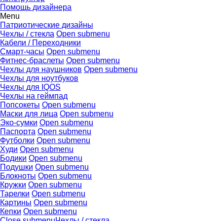
Помощь дизайнера
Menu
Патриотические дизайны
Чехлы / стекла
Open submenu
Кабели / Переходники
Смарт-часы
Open submenu
Фитнес-браслеты
Open submenu
Чехлы для наушников
Open submenu
Чехлы для ноутбуков
Чехлы для IQOS
Чехлы на геймпад
Попсокеты
Open submenu
Маски для лица
Open submenu
Эко-сумки
Open submenu
Паспорта
Open submenu
Футболки
Open submenu
Худи
Open submenu
Бодики
Open submenu
Подушки
Open submenu
Блокноты
Open submenu
Кружки
Open submenu
Тарелки
Open submenu
Картины
Open submenu
Кепки
Open submenu
Close submenu
Чехлы / стекла