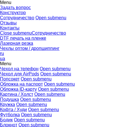
Menu
Задать вопрос
Конструктор
Сотрудничество
Open submenu
Отзывы
Контакты
Close submenu
Сотрудничество
DTF печать на пленке
Лазерная резка
Чехлы оптом / дропшиппинг
ru
ua
Menu
Чехол на телефон
Open submenu
Чехол для AirPods
Open submenu
Попсокет
Open submenu
Обложка на паспорт
Open submenu
Обложка ID-карту
Open submenu
Картина / Холст
Open submenu
Подушка
Open submenu
Кружка
Open submenu
Кофта / Худи
Open submenu
Футболка
Open submenu
Бодик
Open submenu
Блокнот
Open submenu