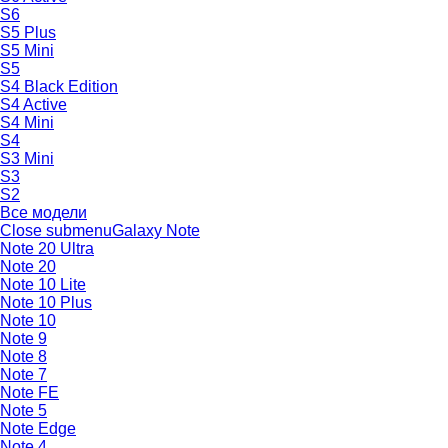
S6
S5 Plus
S5 Mini
S5
S4 Black Edition
S4 Active
S4 Mini
S4
S3 Mini
S3
S2
Все модели
Close submenu
Galaxy Note
Note 20 Ultra
Note 20
Note 10 Lite
Note 10 Plus
Note 10
Note 9
Note 8
Note 7
Note FE
Note 5
Note Edge
Note 4