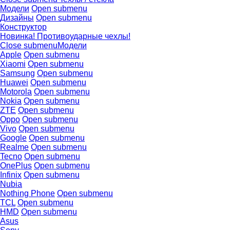
Модели
Open submenu
Дизайны
Open submenu
Конструктор
Новинка! Противоударные чехлы!
Close submenu
Модели
Apple
Open submenu
Xiaomi
Open submenu
Samsung
Open submenu
Huawei
Open submenu
Motorola
Open submenu
Nokia
Open submenu
ZTE
Open submenu
Oppo
Open submenu
Vivo
Open submenu
Google
Open submenu
Realme
Open submenu
Tecno
Open submenu
OnePlus
Open submenu
Infinix
Open submenu
Nubia
Nothing Phone
Open submenu
TCL
Open submenu
HMD
Open submenu
Asus