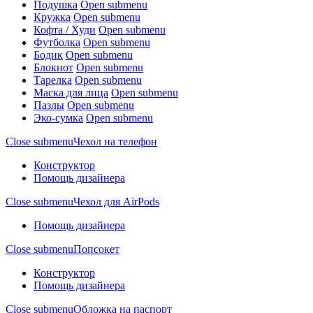
Подушка
Open submenu
Кружка
Open submenu
Кофта / Худи
Open submenu
Футболка
Open submenu
Бодик
Open submenu
Блокнот
Open submenu
Тарелка
Open submenu
Маска для лица
Open submenu
Пазлы
Open submenu
Эко-сумка
Open submenu
Close submenu
Чехол на телефон
Конструктор
Помощь дизайнера
Close submenu
Чехол для AirPods
Помощь дизайнера
Close submenu
Попсокет
Конструктор
Помощь дизайнера
Close submenu
Обложка на паспорт