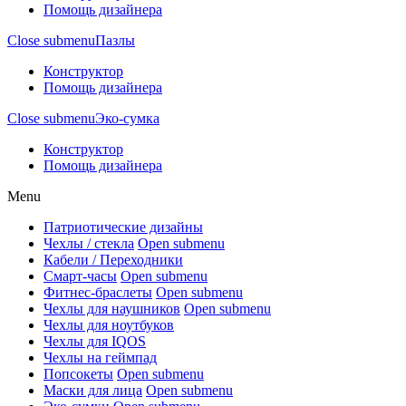
Помощь дизайнера
Close submenu
Пазлы
Конструктор
Помощь дизайнера
Close submenu
Эко-сумка
Конструктор
Помощь дизайнера
Menu
Патриотические дизайны
Чехлы / стекла
Open submenu
Кабели / Переходники
Смарт-часы
Open submenu
Фитнес-браслеты
Open submenu
Чехлы для наушников
Open submenu
Чехлы для ноутбуков
Чехлы для IQOS
Чехлы на геймпад
Попсокеты
Open submenu
Маски для лица
Open submenu