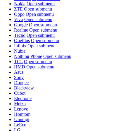
Nokia
Open submenu
ZTE
Open submenu
Oppo
Open submenu
Vivo
Open submenu
Google
Open submenu
Realme
Open submenu
Tecno
Open submenu
OnePlus
Open submenu
Infinix
Open submenu
Nubia
Nothing Phone
Open submenu
TCL
Open submenu
HMD
Open submenu
Asus
Sony
Doogee
Blackview
Cubot
Elephone
Meizu
Lenovo
Homtom
Umidigi
LeEco
LG