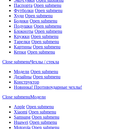
Эко-сумки
Open submenu
Паспорта
Open submenu
Футболки
Open submenu
Худи
Open submenu
Бодики
Open submenu
Подушки
Open submenu
Блокноты
Open submenu
Кружки
Open submenu
Тарелки
Open submenu
Картины
Open submenu
Кепки
Open submenu
Close submenu
Чехлы / стекла
Модели
Open submenu
Дизайны
Open submenu
Конструктор
Новинка! Противоударные чехлы!
Close submenu
Модели
Apple
Open submenu
Xiaomi
Open submenu
Samsung
Open submenu
Huawei
Open submenu
Motorola
Open submenu