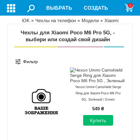
Перейти
0
ВЫБРАТЬ
СОЗДАТЬ
к
основному
содержанию
Строка
iOK
Чехлы на телефон
Модели
Xiaomi
навигации
Чехлы для Xiaomi Poco M6 Pro 5G, -
выбери или создай свой дизайн
Фильтр
Чехол Ummi Camshield Serge
Ring для Xiaomi Poco M6 Pro
5G, Зеленый / Green
549 ₴