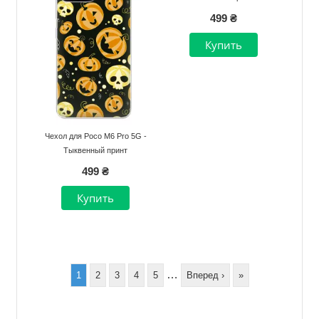
499 ₴
Чехол для Poco M6 Pro 5G -
Тыквенный принт
499 ₴
Нумерация
страниц
…
Page
1
Page
2
Page
3
Page
4
Page
5
Следующая
Вперед ›
Последняя
»
страница
страница