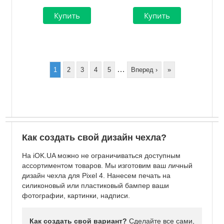
Нумерация
страниц
…
Page
1
Page
2
Page
3
Page
4
Page
5
Следующая
Вперед ›
Последняя
»
страница
страница
Как создать свой дизайн чехла?
На iOK.UA можно не ограничиваться доступным
ассортиментом товаров. Мы изготовим ваш личный
дизайн чехла для Pixel 4. Нанесем печать на
силиконовый или пластиковый бампер ваши
фотографии, картинки, надписи.
Как создать свой вариант?
Сделайте все сами,