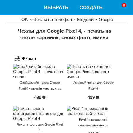
Перейти
0
ВЫБРАТЬ
СОЗДАТЬ
к
основному
содержанию
Строка
iOK
Чехлы на телефон
Модели
Google
навигации
Чехлы для Google Pixel 4, - печать на
чехле картинок, своих фото, имени
Фильтр
Свой дизайн чехла Google
Именной чехол для Google
Pixel 4 - онлайн конструктор
Pixel 4
499 ₴
499 ₴
Pixel 4 прозрачный
Чехол с фото для Google Pixel
силиконовый чехол
4