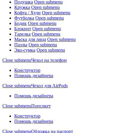
Подушка
Open submenu
Кружка
Open submenu
Кофта / Худи
Open submenu
Футболка
Open submenu
Бодик
Open submenu
Блокнот
Open submenu
Тарелка
Open submenu
Маска для лица
Open submenu
Пазлы
Open submenu
Эко-сумка
Open submenu
Close submenu
Чехол на телефон
Конструктор
Помощь дизайнера
Close submenu
Чехол для AirPods
Помощь дизайнера
Close submenu
Попсокет
Конструктор
Помощь дизайнера
Close submenu
Обложка на паспорт