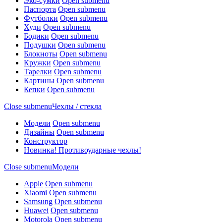
Эко-сумки
Open submenu
Паспорта
Open submenu
Футболки
Open submenu
Худи
Open submenu
Бодики
Open submenu
Подушки
Open submenu
Блокноты
Open submenu
Кружки
Open submenu
Тарелки
Open submenu
Картины
Open submenu
Кепки
Open submenu
Close submenu
Чехлы / стекла
Модели
Open submenu
Дизайны
Open submenu
Конструктор
Новинка! Противоударные чехлы!
Close submenu
Модели
Apple
Open submenu
Xiaomi
Open submenu
Samsung
Open submenu
Huawei
Open submenu
Motorola
Open submenu