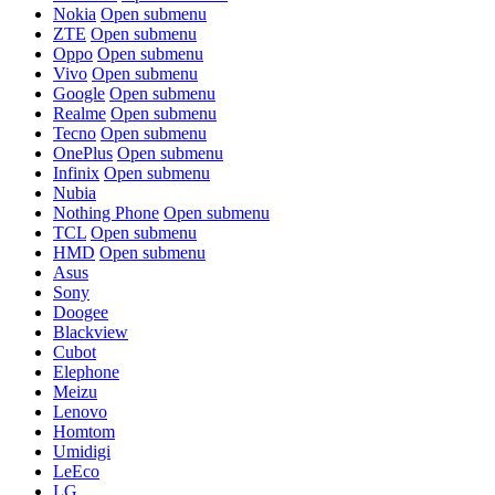
Nokia
Open submenu
ZTE
Open submenu
Oppo
Open submenu
Vivo
Open submenu
Google
Open submenu
Realme
Open submenu
Tecno
Open submenu
OnePlus
Open submenu
Infinix
Open submenu
Nubia
Nothing Phone
Open submenu
TCL
Open submenu
HMD
Open submenu
Asus
Sony
Doogee
Blackview
Cubot
Elephone
Meizu
Lenovo
Homtom
Umidigi
LeEco
LG