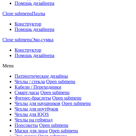
Помощь дизайнера
Close submenu
Пазлы
Конструктор
Помощь дизайнера
Close submenu
Эко-сумка
Конструктор
Помощь дизайнера
Menu
Патриотические дизайны
Чехлы / стекла
Open submenu
Кабели / Переходники
Смарт-часы
Open submenu
Фитнес-браслеты
Open submenu
Чехлы для наушников
Open submenu
Чехлы для ноутбуков
Чехлы для IQOS
Чехлы на геймпад
Попсокеты
Open submenu
Маски для лица
Open submenu