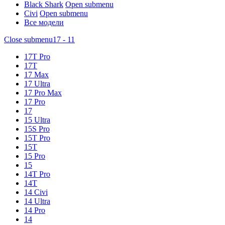
Black Shark
Open submenu
Civi
Open submenu
Все модели
Close submenu
17 - 11
17T Pro
17T
17 Max
17 Ultra
17 Pro Max
17 Pro
17
15 Ultra
15S Pro
15T Pro
15T
15 Pro
15
14T Pro
14T
14 Civi
14 Ultra
14 Pro
14