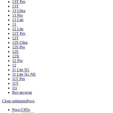
13T Pro
13T
13 Ultra
13 Pro
13 Lite
13
12 Lite
12T Pro
12T
12S Ultra
12S Pro
12S
12X
12 Pro
12
11 Lite 5G
11 Lite 5G NE
11T Pro
11T
11i
Все модели
Close submenu
Poco
Poco C85x