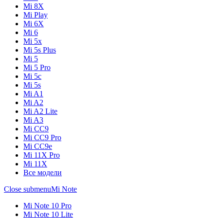
Mi 8X
Mi Play
Mi 6X
Mi 6
Mi 5x
Mi 5s Plus
Mi 5
Mi 5 Pro
Mi 5c
Mi 5s
Mi A1
Mi A2
Mi A2 Lite
Mi A3
Mi CC9
Mi CC9 Pro
Mi CC9e
Mi 11X Pro
Mi 11X
Все модели
Close submenu
Mi Note
Mi Note 10 Pro
Mi Note 10 Lite