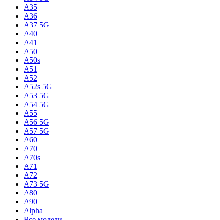
A35
A36
A37 5G
A40
A41
A50
A50s
A51
A52
A52s 5G
A53 5G
A54 5G
A55
A56 5G
A57 5G
A60
A70
A70s
A71
A72
A73 5G
A80
A90
Alpha
Все модели