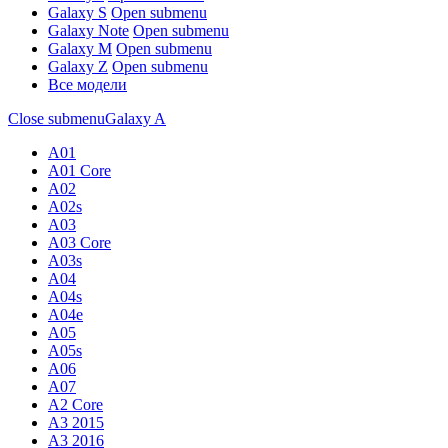
Galaxy S
Open submenu
Galaxy Note
Open submenu
Galaxy M
Open submenu
Galaxy Z
Open submenu
Все модели
Close submenu
Galaxy A
A01
A01 Core
A02
A02s
A03
A03 Core
A03s
A04
A04s
A04e
A05
A05s
A06
A07
A2 Core
A3 2015
A3 2016