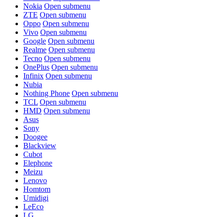
Nokia
Open submenu
ZTE
Open submenu
Oppo
Open submenu
Vivo
Open submenu
Google
Open submenu
Realme
Open submenu
Tecno
Open submenu
OnePlus
Open submenu
Infinix
Open submenu
Nubia
Nothing Phone
Open submenu
TCL
Open submenu
HMD
Open submenu
Asus
Sony
Doogee
Blackview
Cubot
Elephone
Meizu
Lenovo
Homtom
Umidigi
LeEco
LG