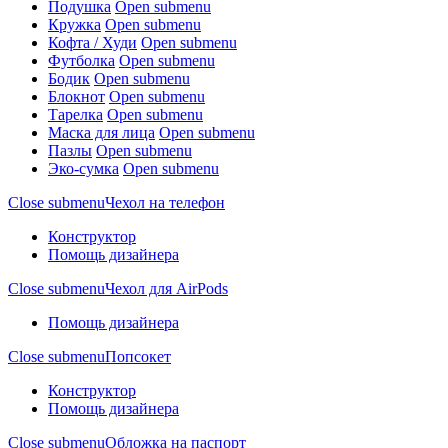
Подушка
Open submenu
Кружка
Open submenu
Кофта / Худи
Open submenu
Футболка
Open submenu
Бодик
Open submenu
Блокнот
Open submenu
Тарелка
Open submenu
Маска для лица
Open submenu
Пазлы
Open submenu
Эко-сумка
Open submenu
Close submenu
Чехол на телефон
Конструктор
Помощь дизайнера
Close submenu
Чехол для AirPods
Помощь дизайнера
Close submenu
Попсокет
Конструктор
Помощь дизайнера
Close submenu
Обложка на паспорт