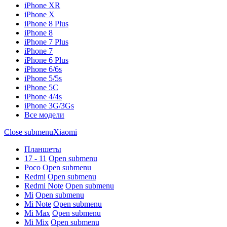
iPhone XR
iPhone X
iPhone 8 Plus
iPhone 8
iPhone 7 Plus
iPhone 7
iPhone 6 Plus
iPhone 6/6s
iPhone 5/5s
iPhone 5C
iPhone 4/4s
iPhone 3G/3Gs
Все модели
Close submenu
Xiaomi
Планшеты
17 - 11
Open submenu
Poco
Open submenu
Redmi
Open submenu
Redmi Note
Open submenu
Mi
Open submenu
Mi Note
Open submenu
Mi Max
Open submenu
Mi Mix
Open submenu