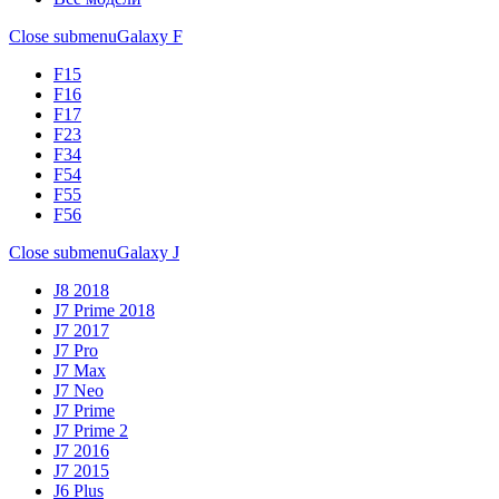
Close submenu
Galaxy F
F15
F16
F17
F23
F34
F54
F55
F56
Close submenu
Galaxy J
J8 2018
J7 Prime 2018
J7 2017
J7 Pro
J7 Max
J7 Neo
J7 Prime
J7 Prime 2
J7 2016
J7 2015
J6 Plus