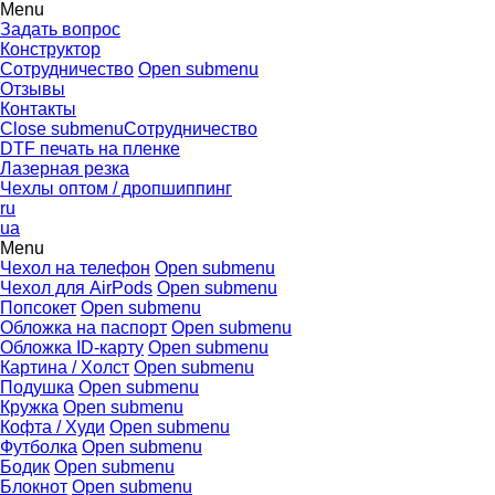
Menu
Задать вопрос
Конструктор
Сотрудничество
Open submenu
Отзывы
Контакты
Close submenu
Сотрудничество
DTF печать на пленке
Лазерная резка
Чехлы оптом / дропшиппинг
ru
ua
Menu
Чехол на телефон
Open submenu
Чехол для AirPods
Open submenu
Попсокет
Open submenu
Обложка на паспорт
Open submenu
Обложка ID-карту
Open submenu
Картина / Холст
Open submenu
Подушка
Open submenu
Кружка
Open submenu
Кофта / Худи
Open submenu
Футболка
Open submenu
Бодик
Open submenu
Блокнот
Open submenu