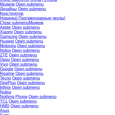
Модели
Open submenu
Дизайны
Open submenu
Конструктор
Новинка! Противоударные чехлы!
Close submenu
Модели
Apple
Open submenu
Xiaomi
Open submenu
Samsung
Open submenu
Huawei
Open submenu
Motorola
Open submenu
Nokia
Open submenu
ZTE
Open submenu
Oppo
Open submenu
Vivo
Open submenu
Google
Open submenu
Realme
Open submenu
Tecno
Open submenu
OnePlus
Open submenu
Infinix
Open submenu
Nubia
Nothing Phone
Open submenu
TCL
Open submenu
HMD
Open submenu
Asus