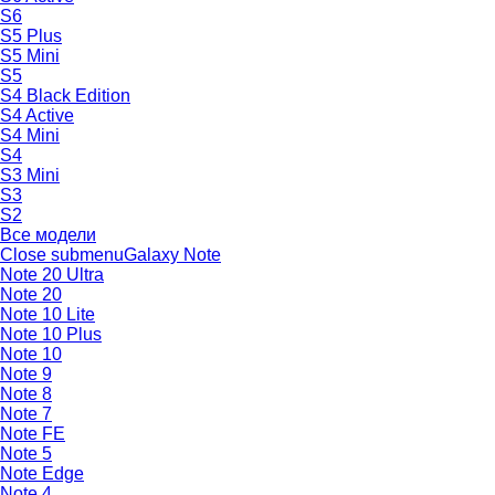
S6
S5 Plus
S5 Mini
S5
S4 Black Edition
S4 Active
S4 Mini
S4
S3 Mini
S3
S2
Все модели
Close submenu
Galaxy Note
Note 20 Ultra
Note 20
Note 10 Lite
Note 10 Plus
Note 10
Note 9
Note 8
Note 7
Note FE
Note 5
Note Edge
Note 4