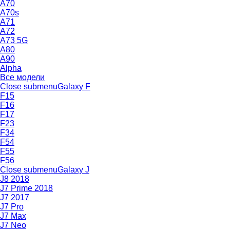
A70
A70s
A71
A72
A73 5G
A80
A90
Alpha
Все модели
Close submenu
Galaxy F
F15
F16
F17
F23
F34
F54
F55
F56
Close submenu
Galaxy J
J8 2018
J7 Prime 2018
J7 2017
J7 Pro
J7 Max
J7 Neo