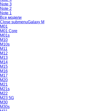
Note 3
Note 2
Note 1
Все модели
Close submenu
Galaxy M
M01
M01 Core
M01s
M10
M10s
M11
M12
M13
M14
M15
M16
M17
M20
M21
M21s
M22
M23 5G
M30
M30s