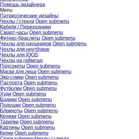
Помощь дизайнера
Menu
Патриотические дизайны
Чехлы / стекла
Open submenu
Кабели / Переходники
Смарт-часы
Open submenu
Фитнес-браслеты
Open submenu
Чехлы для наушников
Open submenu
Чехлы для ноутбуков
Чехлы для IQOS
Чехлы на геймпад
Попсокеты
Open submenu
Маски для лица
Open submenu
Эко-сумки
Open submenu
Паспорта
Open submenu
Футболки
Open submenu
Худи
Open submenu
Бодики
Open submenu
Подушки
Open submenu
Блокноты
Open submenu
Кружки
Open submenu
Тарелки
Open submenu
Картины
Open submenu
Кепки
Open submenu
Close submenu
Чехлы / стекла