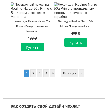
Чехол для Realme Narzo 50a
Чехол для Realme Narzo 50a
Prime - Бендер с коктелем
Prime - Прощальный жест
Молотова
499 ₴
499 ₴
Нумерация
страниц
…
Page
1
Page
2
Page
3
Page
4
Page
5
Следующая
Вперед ›
Последняя
»
страница
страница
Как создать свой дизайн чехла?