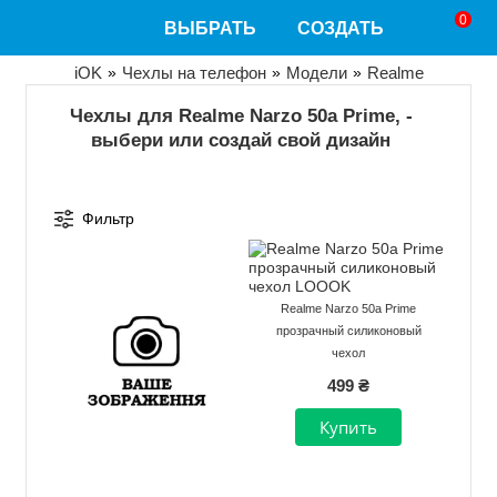
Перейти
0
ВЫБРАТЬ
СОЗДАТЬ
к
основному
содержанию
Строка
iOK
Чехлы на телефон
Модели
Realme
навигации
Чехлы для Realme Narzo 50a Prime, -
выбери или создай свой дизайн
Фильтр
Realme Narzo 50a Prime
прозрачный силиконовый
чехол
499 ₴