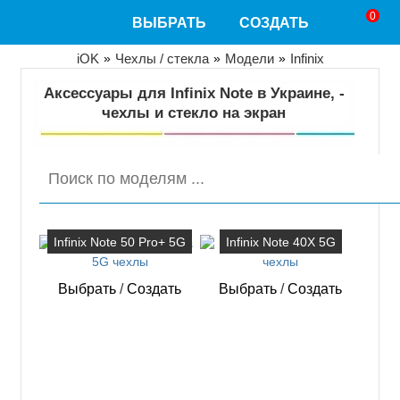
Перейти
0
ВЫБРАТЬ
СОЗДАТЬ
к
основному
содержанию
Строка
iOK
Чехлы / стекла
Модели
Infinix
навигации
Аксессуары для Infinix Note в Украине, -
чехлы и стекло на экран
Поиск
по
моделям
...
Infinix Note 50 Pro+ 5G
Infinix Note 40X 5G
Выбрать
/
Создать
Выбрать
/
Создать