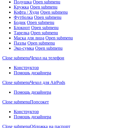
Подушка
Open submenu
Кружка
Open submenu
Кофта / Худи
Open submenu
Футболка
Open submenu
Бодик
Open submenu
Блокнот
Open submenu
Тарелка
Open submenu
Маска для лица
Open submenu
Пазлы
Open submenu
Эко-сумка
Open submenu
Close submenu
Чехол на телефон
Конструктор
Помощь дизайнера
Close submenu
Чехол для AirPods
Помощь дизайнера
Close submenu
Попсокет
Конструктор
Помощь дизайнера
Close submenu
Обложка на паспорт