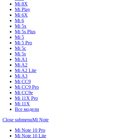
Mi 8X
Mi Play
Mi 6X
Mi 6
Mi 5x
Mi 5s Plus
Mi 5
Mi 5 Pro
Mi 5c
Mi 5s
Mi A1
Mi A2
Mi A2 Lite
Mi A3
Mi CC9
Mi CC9 Pro
Mi CC9e
Mi 11X Pro
Mi 11X
Все модели
Close submenu
Mi Note
Mi Note 10 Pro
Mi Note 10 Lite