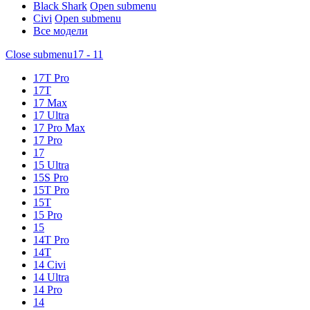
Black Shark
Open submenu
Civi
Open submenu
Все модели
Close submenu
17 - 11
17T Pro
17T
17 Max
17 Ultra
17 Pro Max
17 Pro
17
15 Ultra
15S Pro
15T Pro
15T
15 Pro
15
14T Pro
14T
14 Civi
14 Ultra
14 Pro
14