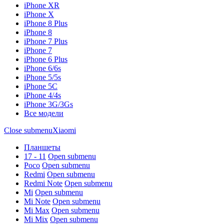
iPhone XR
iPhone X
iPhone 8 Plus
iPhone 8
iPhone 7 Plus
iPhone 7
iPhone 6 Plus
iPhone 6/6s
iPhone 5/5s
iPhone 5C
iPhone 4/4s
iPhone 3G/3Gs
Все модели
Close submenu
Xiaomi
Планшеты
17 - 11
Open submenu
Poco
Open submenu
Redmi
Open submenu
Redmi Note
Open submenu
Mi
Open submenu
Mi Note
Open submenu
Mi Max
Open submenu
Mi Mix
Open submenu