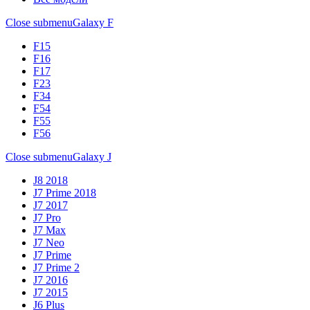
Close submenu
Galaxy F
F15
F16
F17
F23
F34
F54
F55
F56
Close submenu
Galaxy J
J8 2018
J7 Prime 2018
J7 2017
J7 Pro
J7 Max
J7 Neo
J7 Prime
J7 Prime 2
J7 2016
J7 2015
J6 Plus