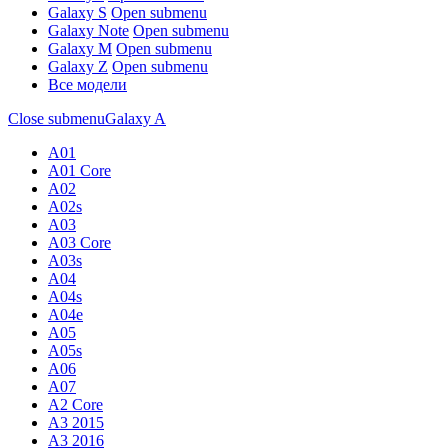
Galaxy S
Open submenu
Galaxy Note
Open submenu
Galaxy M
Open submenu
Galaxy Z
Open submenu
Все модели
Close submenu
Galaxy A
A01
A01 Core
A02
A02s
A03
A03 Core
A03s
A04
A04s
A04e
A05
A05s
A06
A07
A2 Core
A3 2015
A3 2016