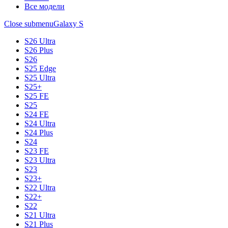
Все модели
Close submenu
Galaxy S
S26 Ultra
S26 Plus
S26
S25 Edge
S25 Ultra
S25+
S25 FE
S25
S24 FE
S24 Ultra
S24 Plus
S24
S23 FE
S23 Ultra
S23
S23+
S22 Ultra
S22+
S22
S21 Ultra
S21 Plus