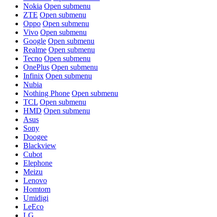
Nokia
Open submenu
ZTE
Open submenu
Oppo
Open submenu
Vivo
Open submenu
Google
Open submenu
Realme
Open submenu
Tecno
Open submenu
OnePlus
Open submenu
Infinix
Open submenu
Nubia
Nothing Phone
Open submenu
TCL
Open submenu
HMD
Open submenu
Asus
Sony
Doogee
Blackview
Cubot
Elephone
Meizu
Lenovo
Homtom
Umidigi
LeEco
LG