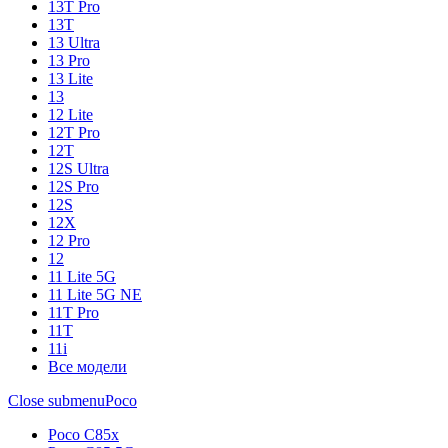
13T Pro
13T
13 Ultra
13 Pro
13 Lite
13
12 Lite
12T Pro
12T
12S Ultra
12S Pro
12S
12X
12 Pro
12
11 Lite 5G
11 Lite 5G NE
11T Pro
11T
11i
Все модели
Close submenu
Poco
Poco C85x