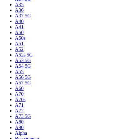
A35
A36
A37 5G
A40
A41
A50
A50s
A51
A52
A52s 5G
A53 5G
A54 5G
A55
A56 5G
A57 5G
A60
A70
A70s
A71
A72
A73 5G
A80
A90
Alpha
Все модели