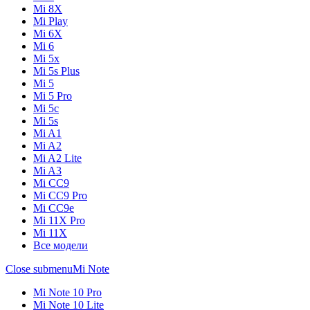
Mi 8X
Mi Play
Mi 6X
Mi 6
Mi 5x
Mi 5s Plus
Mi 5
Mi 5 Pro
Mi 5c
Mi 5s
Mi A1
Mi A2
Mi A2 Lite
Mi A3
Mi CC9
Mi CC9 Pro
Mi CC9e
Mi 11X Pro
Mi 11X
Все модели
Close submenu
Mi Note
Mi Note 10 Pro
Mi Note 10 Lite