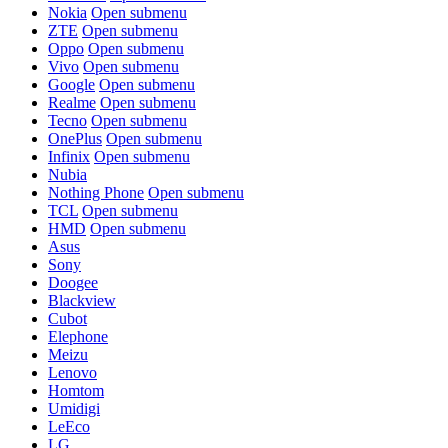
Nokia
Open submenu
ZTE
Open submenu
Oppo
Open submenu
Vivo
Open submenu
Google
Open submenu
Realme
Open submenu
Tecno
Open submenu
OnePlus
Open submenu
Infinix
Open submenu
Nubia
Nothing Phone
Open submenu
TCL
Open submenu
HMD
Open submenu
Asus
Sony
Doogee
Blackview
Cubot
Elephone
Meizu
Lenovo
Homtom
Umidigi
LeEco
LG