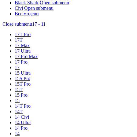
Black Shark
Open submenu
Civi
Open submenu
Все модели
Close submenu
17 - 11
17T Pro
17T
17 Max
17 Ultra
17 Pro Max
17 Pro
17
15 Ultra
15S Pro
15T Pro
15T
15 Pro
15
14T Pro
14T
14 Civi
14 Ultra
14 Pro
14