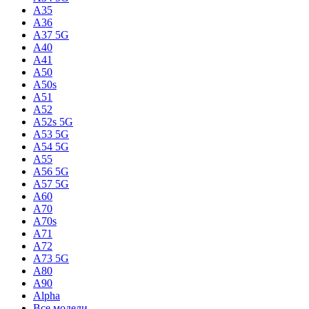
A35
A36
A37 5G
A40
A41
A50
A50s
A51
A52
A52s 5G
A53 5G
A54 5G
A55
A56 5G
A57 5G
A60
A70
A70s
A71
A72
A73 5G
A80
A90
Alpha
Все модели