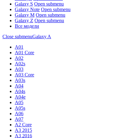
Galaxy S
Open submenu
Galaxy Note
Open submenu
Galaxy M
Open submenu
Galaxy Z
Open submenu
Все модели
Close submenu
Galaxy A
A01
A01 Core
A02
A02s
A03
A03 Core
A03s
A04
A04s
A04e
A05
A05s
A06
A07
A2 Core
A3 2015
A3 2016