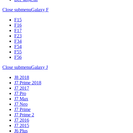
Close submenu
Galaxy F
F15
F16
F17
F23
F34
F54
F55
F56
Close submenu
Galaxy J
J8 2018
J7 Prime 2018
J7 2017
J7 Pro
J7 Max
J7 Neo
J7 Prime
J7 Prime 2
J7 2016
J7 2015
J6 Plus