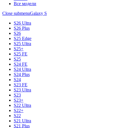
Все модели
Close submenu
Galaxy S
S26 Ultra
S26 Plus
S26
S25 Edge
S25 Ultra
S25+
S25 FE
S25
S24 FE
S24 Ultra
S24 Plus
S24
S23 FE
S23 Ultra
S23
S23+
S22 Ultra
S22+
S22
S21 Ultra
S21 Plus