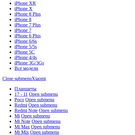
iPhone XR
iPhone X
iPhone 8 Plus
iPhone 8
iPhone 7 Plus
iPhone 7
iPhone 6 Plus
iPhone 6/6s
iPhone 5/5s
iPhone 5C
iPhone 4/4s
iPhone 3G/3Gs
Все модели
Close submenu
Xiaomi
Планшеты
17 - 11
Open submenu
Poco
Open submenu
Redmi
Open submenu
Redmi Note
Open submenu
Mi
Open submenu
Mi Note
Open submenu
Mi Max
Open submenu
Mi Mix
Open submenu