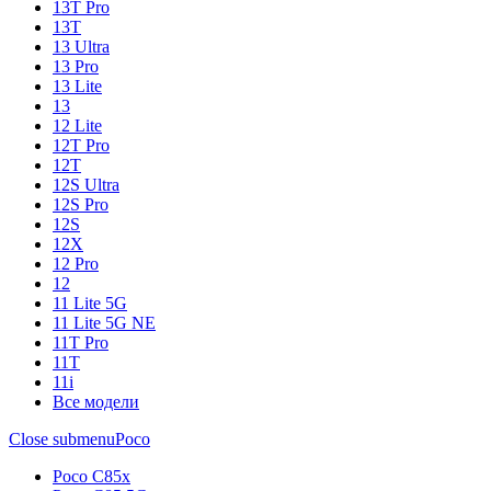
13T Pro
13T
13 Ultra
13 Pro
13 Lite
13
12 Lite
12T Pro
12T
12S Ultra
12S Pro
12S
12X
12 Pro
12
11 Lite 5G
11 Lite 5G NE
11T Pro
11T
11i
Все модели
Close submenu
Poco
Poco C85x