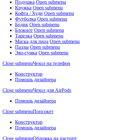
Подушка
Open submenu
Кружка
Open submenu
Кофта / Худи
Open submenu
Футболка
Open submenu
Бодик
Open submenu
Блокнот
Open submenu
Тарелка
Open submenu
Маска для лица
Open submenu
Пазлы
Open submenu
Эко-сумка
Open submenu
Close submenu
Чехол на телефон
Конструктор
Помощь дизайнера
Close submenu
Чехол для AirPods
Помощь дизайнера
Close submenu
Попсокет
Конструктор
Помощь дизайнера
Close submenu
Обложка на паспорт